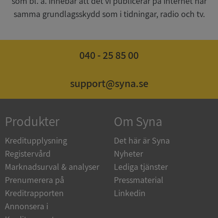
som bl. a. innebär att det vi publicerar på internet har
CookieScriptConsent
1 år 1
CookieScript
samma grundlagsskydd som i tidningar, radio och tv.
månad
.syna.se
040 - 25 85 00
_GRECAPTCHA
5 månader
support@syna.se
Google LLC
4 veckor
www.google.com
Produkter
Om Syna
ASP.NET_SessionId
Session
Microsoft
Corporation
Kreditupplysning
Det här är Syna
en.syna.se
Registervård
Nyheter
Marknadsurval & analyser
Lediga tjänster
Prenumerera på
Pressmaterial
Kreditrapporten
Linkedin
__RequestVerificationToken
Session
Microsoft
Annonsera i
Corporation