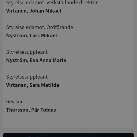
Styrelseledamot, Verkställande direktör
Virtanen, Johan Mikael
Styrelseledamot, Ordförande
Strikt nödvändigt
Prestanda
Inriktning
Nyström, Lars Mikael
Funktioner
Oklassificerade
Styrelsesuppleant
Strikt nödvändiga kakor tillåter
kärnwebbplatsfunktioner som användarinloggning
Nyström, Eva Anna Maria
och kontohantering. Webbplatsen kan inte
användas ordentligt utan strikt nödvändiga cookies.
Styrelsesuppleant
Leverantör
/
Namn
Utgån
Virtanen, Sara Matilda
Domän
__RequestVerificationToken
Session
Microsoft
Revisor
Corporation
de.syna.se
Thorsson, Pär Tobias