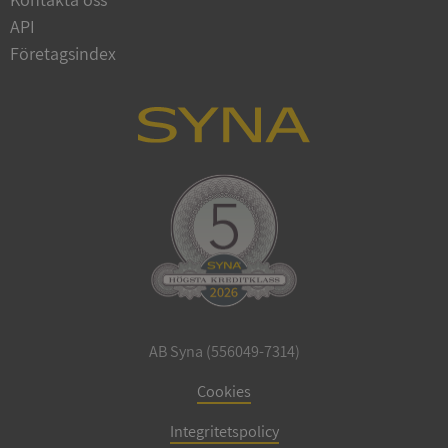
API
Företagsindex
ARRAffinitySameSite
Session
Microsoft
Corporation
.syna.se
ASP.NET_SessionId
Session
Microsoft
Corporation
upplysningar.syna.se
AB Syna (556049-7314)
Cookies
Integritetspolicy