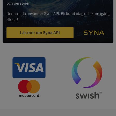
och personer.
Privacy Policy
VISITOR_PRIVACY_METADATA
5 månader
YouTube
4 veckor
.youtube.com
Denna sida använder Syna API. Bli kund idag och kom igång
direkt!
Läs mer om Syna API
ASP.NET_SessionId
Session
Microsoft
Corporation
de.syna.se
ARRAffinity
Session
Microsoft
Corporation
.syna.se