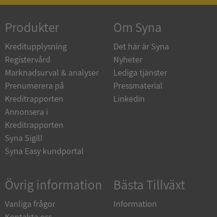
Produkter
Om Syna
_GRECAPTCHA
5 månader
Google LLC
4 veckor
www.google.com
Kreditupplysning
Det här är Syna
Registervård
Nyheter
Marknadsurval & analyser
Lediga tjänster
ASP.NET_SessionId
Session
Microsoft
Prenumerera på
Pressmaterial
Corporation
en.syna.se
Kreditrapporten
Linkedin
Annonsera i
Kreditrapporten
Syna Sigill
Syna Easy kundportal
__RequestVerificationToken
Session
Microsoft
Corporation
en.syna.se
Övrig information
Bästa Tillväxt
Vanliga frågor
Information
Kontakta oss