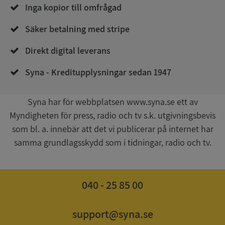
Inga kopior till omfrågad
Säker betalning med stripe
Direkt digital leverans
__RequestVerificationToken
Session
Microsoft
Corporation
Syna - Kreditupplysningar sedan 1947
upplysningar.syna.se
Syna har för webbplatsen www.syna.se ett av
Myndigheten för press, radio och tv s.k. utgivningsbevis
som bl. a. innebär att det vi publicerar på internet har
samma grundlagsskydd som i tidningar, radio och tv.
040 - 25 85 00
CookieScriptConsent
1 år 1
CookieScript
månad
.syna.se
support@syna.se