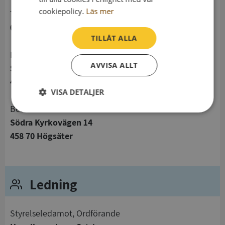
cookiepolicy.
Läs mer
telefon
0762261648
TILLÅT ALLA
Postadress
AVVISA ALLT
Södra Kyrkovägen 14
458 70 Högsäter
VISA DETALJER
Besöksadress
Strikt
Prestanda
Inriktning
Södra Kyrkovägen 14
nödvändigt
458 70 Högsäter
Funktioner
Oklassificerade
Ledning
Styrelseledamot, Ordförande