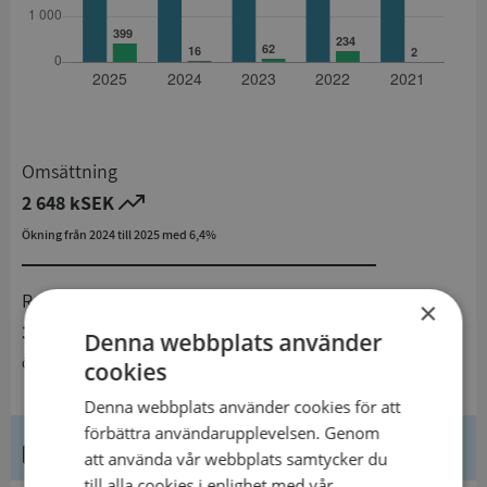
Omsättning
2 648 kSEK
Ökning från 2024 till 2025 med 6,4%
Resultat
×
399 kSEK
Denna webbplats använder
Ökning från 2024 till 2025 med 2393,8%
cookies
Denna webbplats använder cookies för att
förbättra användarupplevelsen. Genom
Kontaktuppgifter
att använda vår webbplats samtycker du
till alla cookies i enlighet med vår