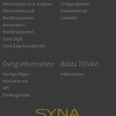
_GRECAPTCHA
5 månader
Google LLC
Marknadsurval & analyser
Lediga tjänster
4 veckor
www.google.com
Prenumerera på
Pressmaterial
Kreditrapporten
Linkedin
Annonsera i
ASP.NET_SessionId
Session
Microsoft
Corporation
Kreditrapporten
en.syna.se
Syna Sigill
Syna Easy kundportal
Övrig information
Bästa Tillväxt
__RequestVerificationToken
Session
Microsoft
Corporation
Vanliga frågor
Information
en.syna.se
Kontakta oss
API
Företagsindex