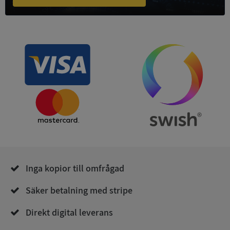
ASP.NET_SessionId
Session
Microsoft
Corporation
de.syna.se
ARRAffinity
Session
Microsoft
Inga kopior till omfrågad
Corporation
.syna.se
Säker betalning med stripe
Direkt digital leverans