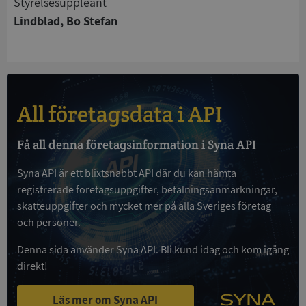
Styrelsesuppleant
Strikt nödvändiga kakor tillåter
kärnwebbplatsfunktioner som användarinloggning
Lindblad, Bo Stefan
och kontohantering. Webbplatsen kan inte
användas ordentligt utan strikt nödvändiga cookies.
Leverantör
/
Namn
Utgån
Domän
__RequestVerificationToken
Session
Microsoft
All företagsdata i API
Corporation
de.syna.se
Få all denna företagsinformation i Syna API
Syna API är ett blixtsnabbt API där du kan hämta
registrerade företagsuppgifter, betalningsanmärkningar,
skatteuppgifter och mycket mer på alla Sveriges företag
och personer.
Denna sida använder Syna API. Bli kund idag och kom igång
Google
direkt!
Privacy Policy
VISITOR_PRIVACY_METADATA
5 månader
YouTube
4 veckor
.youtube.com
Läs mer om Syna API