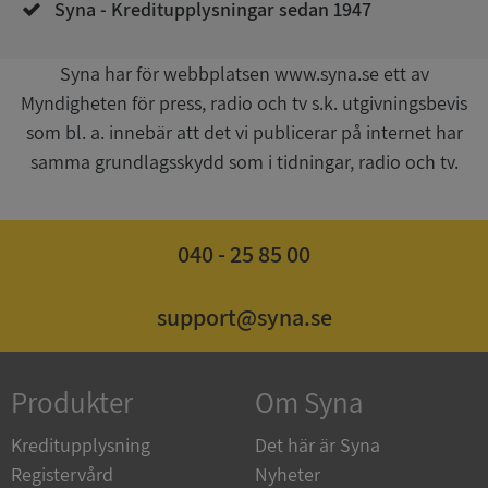
Syna - Kreditupplysningar sedan 1947
__RequestVerificationToken
Session
Microsoft
Syna har för webbplatsen www.syna.se ett av
Corporation
upplysningar.syna.se
Myndigheten för press, radio och tv s.k. utgivningsbevis
som bl. a. innebär att det vi publicerar på internet har
samma grundlagsskydd som i tidningar, radio och tv.
040 - 25 85 00
support@syna.se
CookieScriptConsent
1 år 1
CookieScript
månad
.syna.se
Produkter
Om Syna
Kreditupplysning
Det här är Syna
Registervård
Nyheter