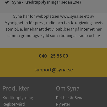
Syna - Kreditupplysningar sedan 1947
__RequestVerificationToken
Session
Microsoft
Syna har för webbplatsen www.syna.se ett av
Corporation
upplysningar.syna.se
Myndigheten för press, radio och tv s.k. utgivningsbevis
som bl. a. innebär att det vi publicerar på internet har
samma grundlagsskydd som i tidningar, radio och tv.
040 - 25 85 00
support@syna.se
CookieScriptConsent
1 år 1
CookieScript
månad
.syna.se
Produkter
Om Syna
Kreditupplysning
Det här är Syna
Registervård
Nyheter