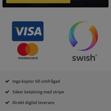
ASP.NET_SessionId
Session
Microsoft
Corporation
de.syna.se
ARRAffinity
Session
Microsoft
Inga kopior till omfrågad
Corporation
.syna.se
Säker betalning med stripe
Direkt digital leverans