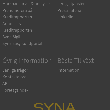
_GRECAPTCHA
5 månader
Google LLC
Marknadsurval & analyser
Lediga tjänster
4 veckor
www.google.com
Prenumerera på
Pressmaterial
Kreditrapporten
Linkedin
Annonsera i
ASP.NET_SessionId
Session
Microsoft
Corporation
Kreditrapporten
en.syna.se
Syna Sigill
Syna Easy kundportal
Övrig information
Bästa Tillväxt
__RequestVerificationToken
Session
Microsoft
Corporation
Vanliga frågor
Information
en.syna.se
Kontakta oss
API
Företagsindex