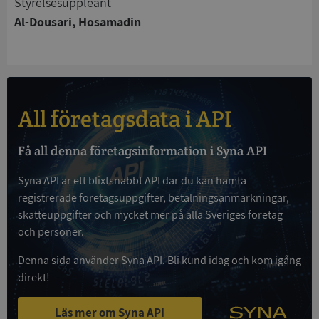
Styrelsesuppleant
Strikt nödvändiga kakor tillåter
kärnwebbplatsfunktioner som användarinloggning
Al-Dousari, Hosamadin
och kontohantering. Webbplatsen kan inte
användas ordentligt utan strikt nödvändiga cookies.
Leverantör
/
Namn
Utgån
Domän
__RequestVerificationToken
Session
Microsoft
All företagsdata i API
Corporation
de.syna.se
Få all denna företagsinformation i Syna API
Syna API är ett blixtsnabbt API där du kan hämta
registrerade företagsuppgifter, betalningsanmärkningar,
skatteuppgifter och mycket mer på alla Sveriges företag
och personer.
Denna sida använder Syna API. Bli kund idag och kom igång
Google
direkt!
Privacy Policy
VISITOR_PRIVACY_METADATA
5 månader
YouTube
4 veckor
.youtube.com
Läs mer om Syna API