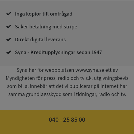
Inga kopior till omfrågad
Säker betalning med stripe
Direkt digital leverans
__RequestVerificationToken
Session
Microsoft
Corporation
upplysningar.syna.se
Syna - Kreditupplysningar sedan 1947
Syna har för webbplatsen www.syna.se ett av
Myndigheten för press, radio och tv s.k. utgivningsbevis
som bl. a. innebär att det vi publicerar på internet har
samma grundlagsskydd som i tidningar, radio och tv.
CookieScriptConsent
1 år 1
CookieScript
040 - 25 85 00
månad
.syna.se