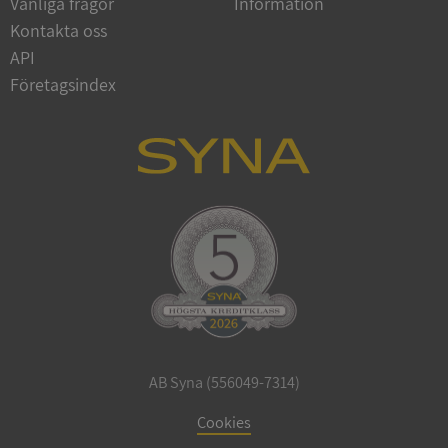
Vanliga frågor
Information
Kontakta oss
API
Företagsindex
ARRAffinitySameSite
Session
Microsoft
Corporation
.syna.se
ASP.NET_SessionId
Session
Microsoft
Corporation
upplysningar.syna.se
AB Syna (556049-7314)
Cookies