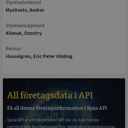
Styrelseledamot
Strikt nödvändigt
Prestanda
Inriktning
Myslivets, Andrei
Funktioner
Oklassificerade
Styrelsesuppleant
Strikt nödvändiga kakor tillåter
kärnwebbplatsfunktioner som användarinloggning
Klimuk, Dzmitry
och kontohantering. Webbplatsen kan inte
användas ordentligt utan strikt nödvändiga cookies.
Revisor
Leverantör
/
Namn
Utgån
Hasselgren, Eric Peter Hilding
Domän
__RequestVerificationToken
Session
Microsoft
Corporation
de.syna.se
All företagsdata i API
Få all denna företagsinformation i Syna API
Syna API är ett blixtsnabbt API där du kan hämta
registrerade företagsuppgifter, betalningsanmärkningar,