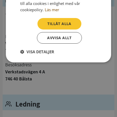
Kontaktuppgifter
till alla cookies i enlighet med vår
cookiepolicy.
Läs mer
telefon
TILLÅT ALLA
Postadress
AVVISA ALLT
Verkstadsvägen 4 A
746 40 Bålsta
VISA DETALJER
Strikt
Prestanda
Inriktning
Besöksadress
nödvändigt
Verkstadsvägen 4 A
746 40 Bålsta
Funktioner
Oklassificerade
Ledning