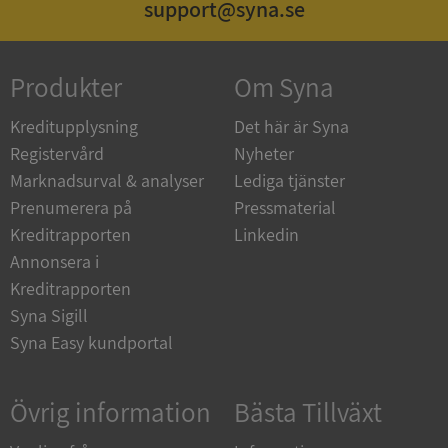
support@syna.se
Produkter
Om Syna
_GRECAPTCHA
5 månader
Google LLC
4 veckor
www.google.com
Kreditupplysning
Det här är Syna
Registervård
Nyheter
Marknadsurval & analyser
Lediga tjänster
ASP.NET_SessionId
Session
Microsoft
Corporation
Prenumerera på
Pressmaterial
en.syna.se
Kreditrapporten
Linkedin
Annonsera i
Kreditrapporten
Syna Sigill
__RequestVerificationToken
Session
Microsoft
Syna Easy kundportal
Corporation
en.syna.se
Övrig information
Bästa Tillväxt