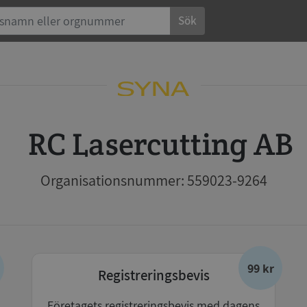
Sök
RC Lasercutting AB
Organisationsnummer: 559023-9264
99 kr
Registreringsbevis
Företagets registreringsbevis med dagens