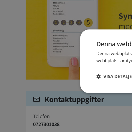
Denna webb
Denna webbplats 
webbplats samtyck
VISA DETALJ
Strikt
Kontaktuppgifter
nödvändigt
telefon
0727301038