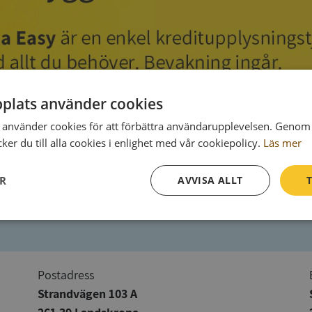
plats använder cookies
använder cookies för att förbättra användarupplevelsen. Genom 
er du till alla cookies i enlighet med vår cookiepolicy.
Läs mer
ER
AVVISA ALLT
T
Prestanda
Inriktning
Funktioner
Postadress
Strandvägen 103 A