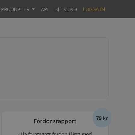
PRODUKTER
API
BLI KUND
LOGGA IN
79 kr
Fordonsrapport
Alla företagets fordon i lista med