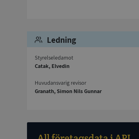
Strikt nödvändiga ka
användas ordentligt 
Ledning
Namn
__RequestVerificat
Styrelseledamot
Catak, Elvedin
Huvudansvarig revisor
VISITOR_PRIVACY_
Granath, Simon Nils Gunnar
ASP.NET_SessionId
All företagsdata i API