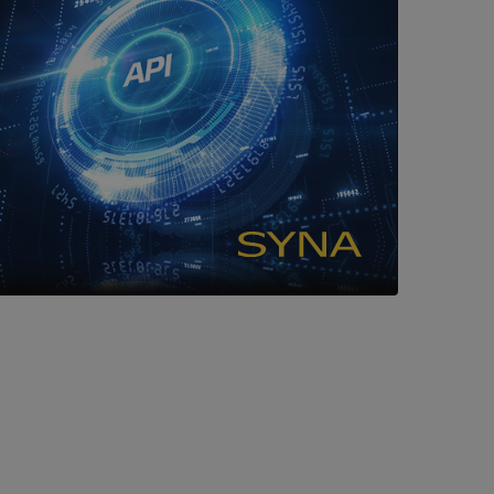
tser som körs på
Den används för
ställa att
as till samma server
om ställs av
P.NET MVC-teknik.
hörig publicering
 som förfalskning
ller ingen
rstörs när
cript.com-tjänsten
för besökarens
ie-Script.com
ödvändig cookie
att tillhandahålla
ck och utför
en använder
 som
han besökte
om ställs av
P.NET MVC-teknik.