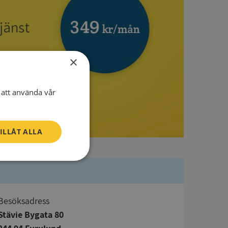
×
att använda vår
ILLÅT ALLA
Oklassificerade
Besöksadress
Stävie Bygata 80