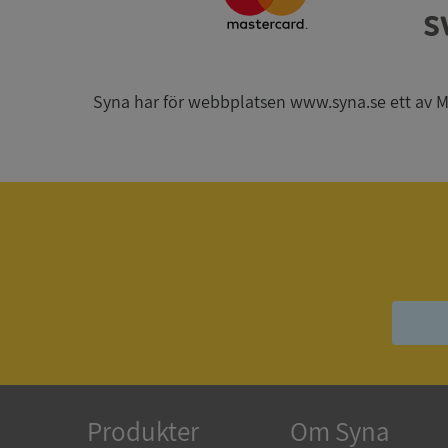
ARRAffinitySameSit
Syna har för webbplatsen www.syna.se ett av Mynd
ASP.NET_SessionId
Namn
Namn
__Secure-YNID
Namn
__Secure-ROLLOU
_ga
VISITOR_INFO1_LIV
Produkter
Om Syna