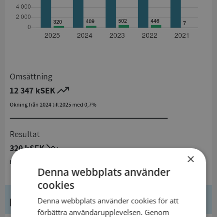
Omsättning
12 347 kSEK
Ökning från 2024 till 2025 med 0,7%
Resultat
320 kSEK
×
Minskning från 2024 till 2025 med 21,8%
Denna webbplats använder
cookies
Kontaktuppgifter
Denna webbplats använder cookies för att
förbättra användarupplevelsen. Genom