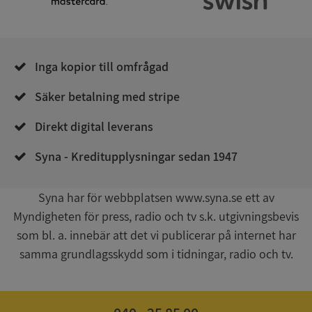
.syna.se
Inga kopior till omfrågad
Säker betalning med stripe
__RequestVerificationToken
Session
Microsoft
Direkt digital leverans
Corporation
upplysningar.syna.se
Syna - Kreditupplysningar sedan 1947
Syna har för webbplatsen www.syna.se ett av
Myndigheten för press, radio och tv s.k. utgivningsbevis
som bl. a. innebär att det vi publicerar på internet har
samma grundlagsskydd som i tidningar, radio och tv.
CookieScriptConsent
1 år 1
CookieScript
månad
.syna.se