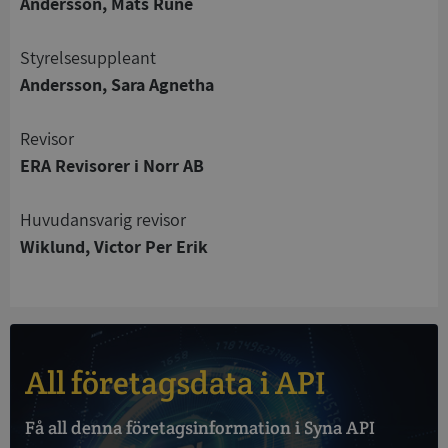
Andersson, Mats Rune
Strikt nödvändigt
Prestanda
Inriktning
Styrelsesuppleant
Funktioner
Oklassificerade
Andersson, Sara Agnetha
Strikt nödvändiga kakor tillåter
kärnwebbplatsfunktioner som användarinloggning
Revisor
och kontohantering. Webbplatsen kan inte
ERA Revisorer i Norr AB
användas ordentligt utan strikt nödvändiga cookies.
Leverantör
/
Namn
Utgån
Huvudansvarig revisor
Domän
Wiklund, Victor Per Erik
__RequestVerificationToken
Session
Microsoft
Corporation
de.syna.se
All företagsdata i API
Få all denna företagsinformation i Syna API