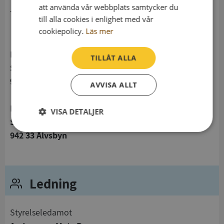
att använda vår webbplats samtycker du
telefon
till alla cookies i enlighet med vår
cookiepolicy.
Läs mer
Postadress
TILLÅT ALLA
Selholmsvägen 4
942 33 Älvsbyn
AVVISA ALLT
Besöksadress
VISA DETALJER
Selholmsvägen 4
Strikt
Prestanda
Inriktning
942 33 Älvsbyn
nödvändigt
Ledning
Funktioner
Oklassificerade
Styrelseledamot