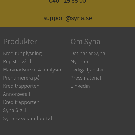
040 - 25 85 00
support@syna.se
_GRECAPTCHA
5 månader
Google LLC
4 veckor
www.google.com
Produkter
Om Syna
Kreditupplysning
Det här är Syna
Registervård
Nyheter
ASP.NET_SessionId
Session
Microsoft
Corporation
Marknadsurval & analyser
Lediga tjänster
en.syna.se
Prenumerera på
Pressmaterial
Kreditrapporten
Linkedin
Annonsera i
Kreditrapporten
Syna Sigill
__RequestVerificationToken
Session
Microsoft
Corporation
Syna Easy kundportal
en.syna.se