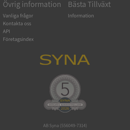
Övrig information
Bästa Tillväxt
Vanliga frågor
Information
Kontakta oss
API
Företagsindex
ARRAffinitySameSite
Session
Microsoft
Corporation
.syna.se
ASP.NET_SessionId
Session
Microsoft
Corporation
upplysningar.syna.se
AB Syna (556049-7314)