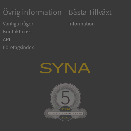
Övrig information
Bästa Tillväxt
Vanliga frågor
Information
Kontakta oss
API
Företagsindex
ARRAffinitySameSite
Session
Microsoft
Corporation
.syna.se
ASP.NET_SessionId
Session
Microsoft
Corporation
upplysningar.syna.se