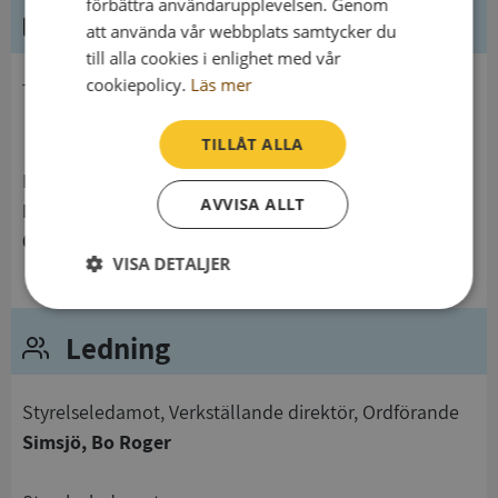
förbättra användarupplevelsen. Genom
Kontaktuppgifter
att använda vår webbplats samtycker du
till alla cookies i enlighet med vår
cookiepolicy.
Läs mer
telefon
TILLÅT ALLA
Postadress
AVVISA ALLT
Box 50
619 02 Vagnhärad
VISA DETALJER
Strikt
Prestanda
Inriktning
nödvändigt
Ledning
Styrelseledamot, Verkställande direktör, Ordförande
Funktioner
Oklassificerade
Simsjö, Bo Roger