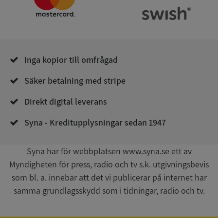
Corporation
.syna.se
Inga kopior till omfrågad
Säker betalning med stripe
__RequestVerificationToken
Session
Microsoft
Corporation
Direkt digital leverans
upplysningar.syna.se
Syna - Kreditupplysningar sedan 1947
Syna har för webbplatsen www.syna.se ett av
Myndigheten för press, radio och tv s.k. utgivningsbevis
som bl. a. innebär att det vi publicerar på internet har
samma grundlagsskydd som i tidningar, radio och tv.
CookieScriptConsent
1 år 1
CookieScript
månad
.syna.se