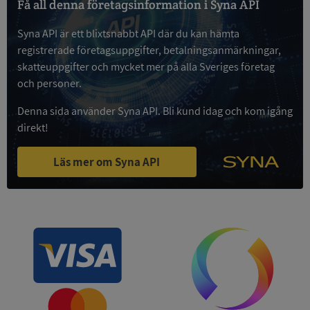
Få all denna företagsinformation i Syna API
Syna API är ett blixtsnabbt API där du kan hämta
Google
Privacy Policy
registrerade företagsuppgifter, betalningsanmärkningar,
VISITOR_PRIVACY_METADATA
5 månader
YouTube
4 veckor
.youtube.com
skatteuppgifter och mycket mer på alla Sveriges företag
och personer.
Denna sida använder Syna API. Bli kund idag och kom igång
direkt!
Läs mer om Syna API
ASP.NET_SessionId
Session
Microsoft
Corporation
de.syna.se
ARRAffinity
Session
Microsoft