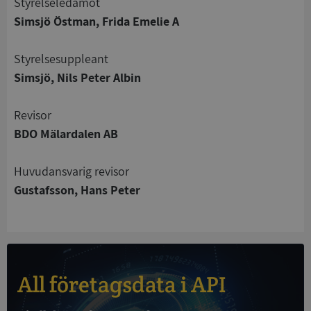
Styrelseledamot
Simsjö Östman, Frida Emelie A
Strikt nödvändigt
Prestanda
Inriktning
Styrelsesuppleant
Funktioner
Oklassificerade
Simsjö, Nils Peter Albin
Strikt nödvändiga kakor tillåter
kärnwebbplatsfunktioner som användarinloggning
Revisor
och kontohantering. Webbplatsen kan inte
användas ordentligt utan strikt nödvändiga cookies.
BDO Mälardalen AB
Leverantör
/
Namn
Utgån
Domän
Huvudansvarig revisor
Gustafsson, Hans Peter
__RequestVerificationToken
Session
Microsoft
Corporation
de.syna.se
All företagsdata i API