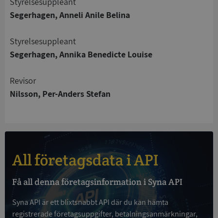
Styrelsesuppleant
Strikt nödvändigt
Prestanda
Inriktning
Segerhagen, Anneli Anile Belina
Funktioner
Oklassificerade
Styrelsesuppleant
Strikt nödvändiga kakor tillåter
kärnwebbplatsfunktioner som användarinloggning
Segerhagen, Annika Benedicte Louise
och kontohantering. Webbplatsen kan inte
användas ordentligt utan strikt nödvändiga cookies.
Revisor
Leverantör
/
Namn
Utgån
Nilsson, Per-Anders Stefan
Domän
__RequestVerificationToken
Session
Microsoft
Corporation
de.syna.se
All företagsdata i API
Få all denna företagsinformation i Syna API
Syna API är ett blixtsnabbt API där du kan hämta
registrerade företagsuppgifter, betalningsanmärkningar,