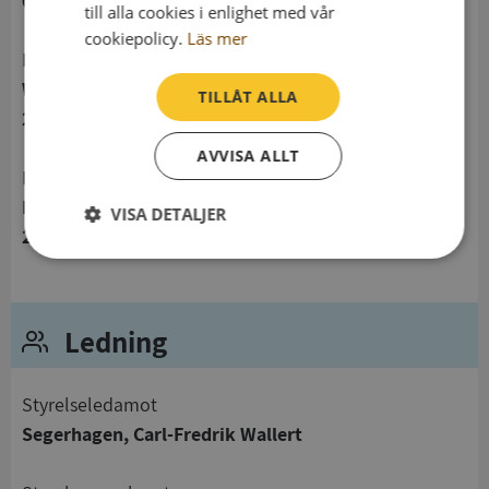
041047283
till alla cookies i enlighet med vår
cookiepolicy.
Läs mer
Postadress
Wemmenhögsgatan 8
TILLÅT ALLA
231 45 Trelleborg
AVVISA ALLT
Besöksadress
Fraktvägen 19
VISA DETALJER
231 62 Trelleborg
Strikt
Prestanda
Inriktning
nödvändigt
Ledning
Funktioner
Oklassificerade
Styrelseledamot
Segerhagen, Carl-Fredrik Wallert