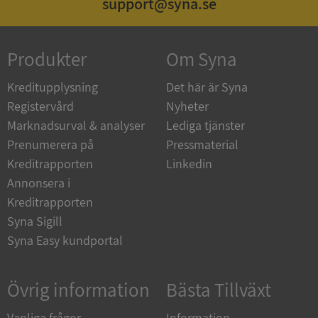
support@syna.se
Produkter
Om Syna
_GRECAPTCHA
5 månader
Google LLC
4 veckor
www.google.com
Kreditupplysning
Det här är Syna
Registervård
Nyheter
Marknadsurval & analyser
Lediga tjänster
ASP.NET_SessionId
Session
Microsoft
Corporation
Prenumerera på
Pressmaterial
en.syna.se
Kreditrapporten
Linkedin
Annonsera i
Kreditrapporten
Syna Sigill
Syna Easy kundportal
__RequestVerificationToken
Session
Microsoft
Corporation
en.syna.se
Övrig information
Bästa Tillväxt
Vanliga frågor
Information