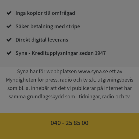
Inga kopior till omfrågad
Säker betalning med stripe
Direkt digital leverans
__RequestVerificationToken
Session
Microsoft
Corporation
upplysningar.syna.se
Syna - Kreditupplysningar sedan 1947
Syna har för webbplatsen www.syna.se ett av
Myndigheten för press, radio och tv s.k. utgivningsbevis
som bl. a. innebär att det vi publicerar på internet har
samma grundlagsskydd som i tidningar, radio och tv.
CookieScriptConsent
1 år 1
040 - 25 85 00
CookieScript
månad
.syna.se