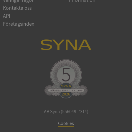
Kontakta oss
API
Företagsindex
ARRAffinitySameSite
Session
Microsoft
Corporation
.syna.se
ASP.NET_SessionId
Session
Microsoft
Corporation
upplysningar.syna.se
AB Syna (556049-7314)
Cookies