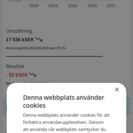
Omsättning
17 536 kSEK
Minskning från 2024 till 2025 med 29,7%
Resultat
- 92 kSEK
Minskning från 2024 till 2025
×
Denna webbplats använder
cookies
Kontaktuppgifter
Denna webbplats använder cookies för att
förbättra användarupplevelsen. Genom
telefon
att använda vår webbplats samtycker du