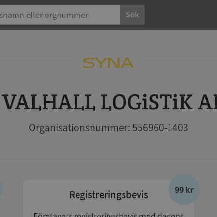
Sök
VALHALL LOGiSTiK A
Organisationsnummer: 556960-1403
99 kr
Registreringsbevis
Företagets registreringsbevis med dagens