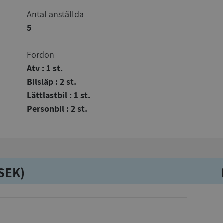
Antal anställda
5
Fordon
Atv : 1 st.
Bilsläp : 2 st.
Lättlastbil : 1 st.
Personbil : 2 st.
kSEK)