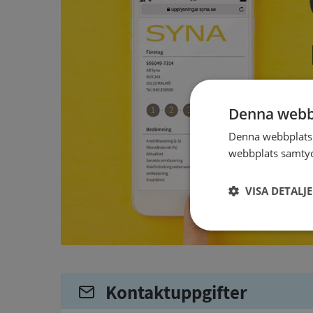
Denna webb
Denna webbplats 
webbplats samtyck
VISA DETALJ
Strikt
nödvändigt
Kontaktuppgifter