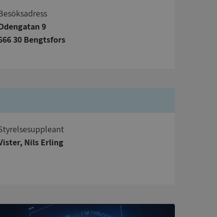
Besöksadress
Odengatan 9
666 30 Bengtsfors
bbplatsen kan inte
om ställs av
P.NET MVC-teknik.
hörig publicering
 som förfalskning
ller ingen
rstörs när
Styrelsesuppleant
Vister, Nils Erling
a användarens
s interaktion med
ifter om besökarens
 och inställningar,
nser hedras i
ck och utför
en använder
 som
han besökte