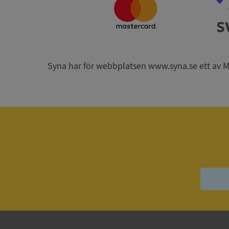
ARRAffinitySameSit
Syna har för webbplatsen www.syna.se ett av Mynd
ASP.NET_SessionId
Namn
Namn
__Secure-YNID
Namn
__Secure-ROLLOU
_ga
VISITOR_INFO1_LIV