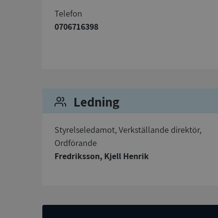
telefon
0706716398
Strikt nödvändiga ka
användas ordentligt 
Namn
__RequestVerificat
Ledning
Styrelseledamot, Verkställande direktör,
Ordförande
VISITOR_PRIVACY_
Fredriksson, Kjell Henrik
ASP.NET_SessionId