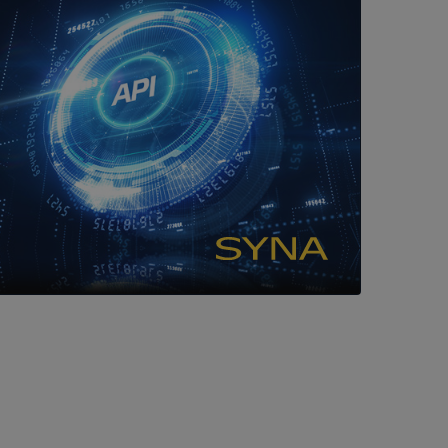
tser som körs på
Den används för
ställa att
as till samma server
om ställs av
P.NET MVC-teknik.
hörig publicering
 som förfalskning
ller ingen
rstörs när
cript.com-tjänsten
för besökarens
ie-Script.com
ödvändig cookie
att tillhandahålla
ck och utför
en använder
 som
han besökte
om ställs av