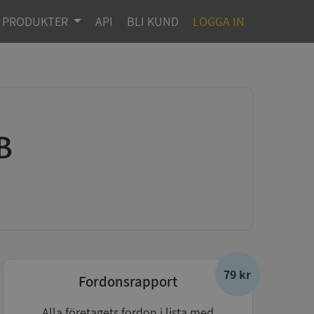
PRODUKTER
API
BLI KUND
LOGGA IN
B
79 kr
Fordonsrapport
Alla företagets fordon i lista med