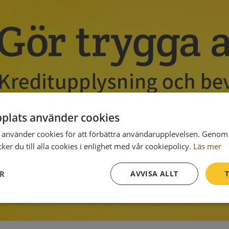
plats använder cookies
använder cookies för att förbättra användarupplevelsen. Genom 
er du till alla cookies i enlighet med vår cookiepolicy.
Läs mer
ER
AVVISA ALLT
T
Prestanda
Inriktning
Funktioner