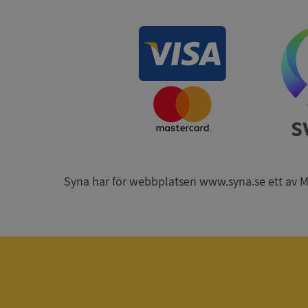
__RequestVerificat
ARRAffinitySameSit
Syna har för webbplatsen www.syna.se ett av Mynd
ASP.NET_SessionId
Namn
Namn
__Secure-YNID
Namn
__Secure-ROLLOU