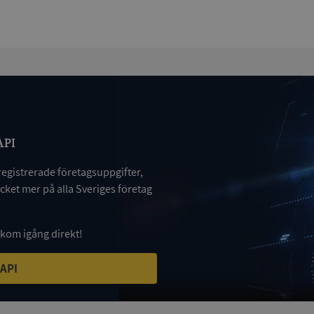
Session
Denna cookie ställs in av Doublecli
Microsoft
information om hur slutanvändar
Corporation
webbplatsen och eventuell reklam
de.syna.se
slutanvändaren kan ha sett innan 
nämnda webbplats.
Session
Denna cookie ställs in av webbpla
Microsoft
Windows Azure-molnplattformen. 
Corporation
belastningsbalansering för att säker
.syna.se
besökarsidans förfrågningar diriger
i varje surfningssession.
ionToken
Session
Det här är en förfalskningscookie s
Microsoft
API
webbapplikationer byggda med AS
Corporation
Den är utformad för att stoppa obe
upplysningar.syna.se
av innehåll till en webbplats, känd
registrerade företagsuppgifter,
över flera webbplatser. Den innehå
information om användaren och fö
ket mer på alla Sveriges företag
webbläsaren stängs.
nt
1 år 1
Denna cookie används av Cookie-S
CookieScript
månad
för att komma ihåg preferenserna 
.syna.se
cookie. Det är nödvändigt att Cook
 kom igång direkt!
cookiebanner fungerar korrekt.
5 månader
Google reCAPTCHA ställer in en n
Google LLC
 API
4 veckor
(_GRECAPTCHA) när den körs i syfte 
www.google.com
riskanalysen.
Session
Denna cookie ställs in av Doublecli
Microsoft
information om hur slutanvändar
Corporation