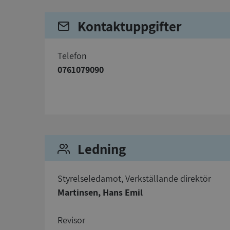
Kontaktuppgifter
telefon
0761079090
Strikt nödvändiga ka
användas ordentligt 
Namn
__RequestVerificat
Ledning
Styrelseledamot, Verkställande direktör
VISITOR_PRIVACY_
Martinsen, Hans Emil
Revisor