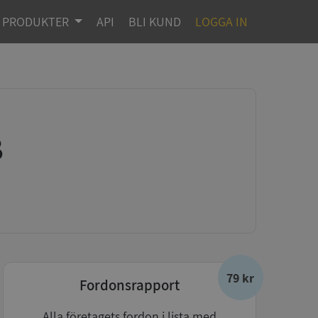
PRODUKTER
API
BLI KUND
LOGGA IN
B
79 kr
Fordonsrapport
Alla företagets fordon i lista med