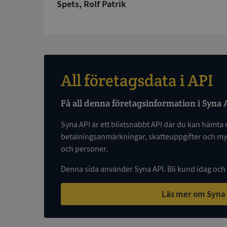
Spets, Rolf Patrik
ASP.NET_SessionId
ARRAffinity
All företagsdata i API
__RequestVerificat
Få all denna företagsinformation i Syna 
Syna API är ett blixtsnabbt API där du kan hämta 
betalningsanmärkningar, skatteuppgifter och myc
och personer.
CookieScriptConse
Denna sida använder Syna API. Bli kund idag och
_GRECAPTCHA
Läs mer om Syna
ASP.NET_SessionId