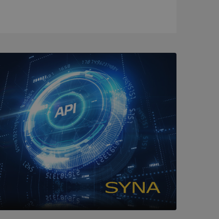
ck och utför
en använder
 som
han besökte
tser som körs på
Den används för
ställa att
as till samma server
om ställs av
P.NET MVC-teknik.
hörig publicering
 som förfalskning
ller ingen
rstörs när
cript.com-tjänsten
för besökarens
ie-Script.com
ödvändig cookie
att tillhandahålla
ck och utför
en använder