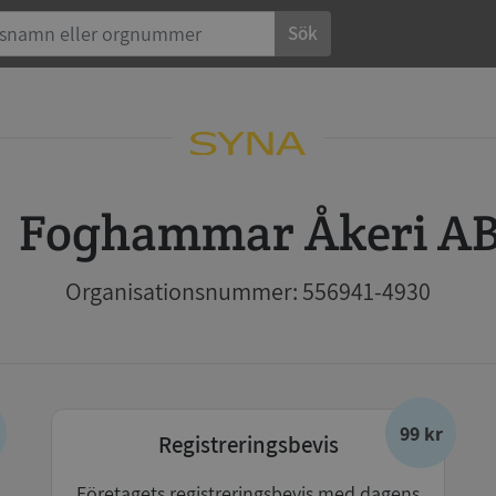
Sök
Foghammar Åkeri A
Organisationsnummer: 556941-4930
99 kr
Registreringsbevis
Företagets registreringsbevis med dagens