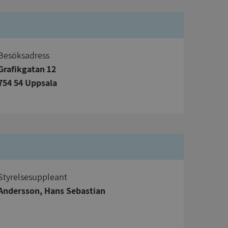
Besöksadress
Grafikgatan 12
bbplatsen kan inte
754 54 Uppsala
om ställs av
P.NET MVC-teknik.
hörig publicering
 som förfalskning
ller ingen
rstörs när
Styrelsesuppleant
a användarens
Andersson, Hans Sebastian
s interaktion med
ifter om besökarens
 och inställningar,
nser hedras i