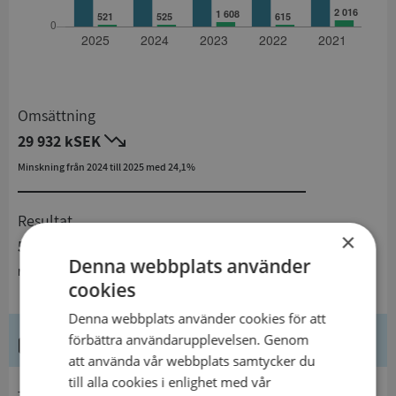
Omsättning
29 932 kSEK
Minskning från 2024 till 2025 med 24,1%
Resultat
×
521 kSEK
Denna webbplats använder
Minskning från 2024 till 2025 med 0,8%
cookies
Denna webbplats använder cookies för att
Kontaktuppgifter
förbättra användarupplevelsen. Genom
att använda vår webbplats samtycker du
till alla cookies i enlighet med vår