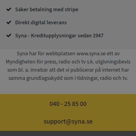
Säker betalning med stripe
Direkt digital leverans
__RequestVerificationToken
Session
Microsoft
Syna - Kreditupplysningar sedan 1947
Corporation
upplysningar.syna.se
Syna har för webbplatsen www.syna.se ett av
Myndigheten för press, radio och tv s.k. utgivningsbevis
som bl. a. innebär att det vi publicerar på internet har
samma grundlagsskydd som i tidningar, radio och tv.
040 - 25 85 00
CookieScriptConsent
1 år 1
CookieScript
månad
.syna.se
support@syna.se