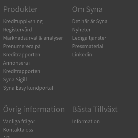
Produkter
Om Syna
_GRECAPTCHA
5 månader
Google LLC
Kreditupplysning
Det här är Syna
4 veckor
www.google.com
Registervård
Nyheter
Marknadsurval & analyser
Lediga tjänster
Prenumerera på
Pressmaterial
ASP.NET_SessionId
Session
Microsoft
Corporation
Kreditrapporten
Linkedin
en.syna.se
Annonsera i
Kreditrapporten
Syna Sigill
Syna Easy kundportal
__RequestVerificationToken
Session
Microsoft
Corporation
en.syna.se
Övrig information
Bästa Tillväxt
Vanliga frågor
Information
Kontakta oss
API