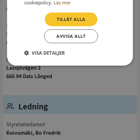
telefon
cookiepolicy.
Läs mer
053141451
TILLÅT ALLA
Postadress
Laxsjövägen 2
AVVISA ALLT
666 94 Dals Långed
VISA DETALJER
Besöksadress
Strikt
Prestanda
Inriktning
Laxsjövägen 2
nödvändigt
666 94 Dals Långed
Funktioner
Oklassificerade
Ledning
Styrelseledamot
Koivumäki, Bo Fredrik
Strikt nödvändigt
Prestanda
Inriktning