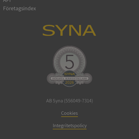
Företagsindex
ARRAffinitySameSite
Session
Microsoft
Corporation
.syna.se
ASP.NET_SessionId
Session
Microsoft
Corporation
upplysningar.syna.se
AB Syna (556049-7314)
Cookies
Integritetspolicy