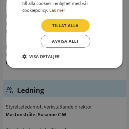
02682133
till alla cookies i enlighet med vår
cookiepolicy.
Läs mer
Postadress
Lillängsgatan 2 panncentralen
TILLÅT ALLA
814 30 Skutskär
AVVISA ALLT
Besöksadress
Lillängsgatan 2 panncentralen
VISA DETALJER
814 30 Skutskär
Strikt
Prestanda
Inriktning
nödvändigt
Ledning
Funktioner
Oklassificerade
Styrelseledamot, Verkställande direktör
Mastonstråle, Susanne C W