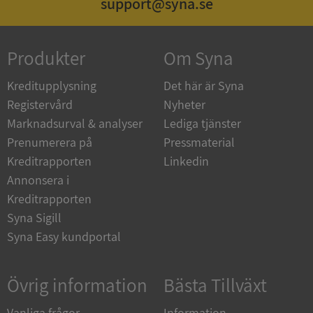
support@syna.se
Produkter
Om Syna
_GRECAPTCHA
5 månader
Google LLC
4 veckor
www.google.com
Kreditupplysning
Det här är Syna
Registervård
Nyheter
Marknadsurval & analyser
Lediga tjänster
ASP.NET_SessionId
Session
Microsoft
Corporation
Prenumerera på
Pressmaterial
en.syna.se
Kreditrapporten
Linkedin
Annonsera i
Kreditrapporten
Syna Sigill
Syna Easy kundportal
__RequestVerificationToken
Session
Microsoft
Corporation
en.syna.se
Övrig information
Bästa Tillväxt
Vanliga frågor
Information