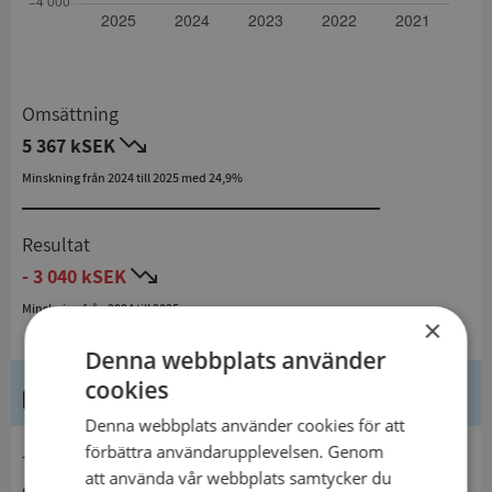
Omsättning
5 367 kSEK
Minskning från 2024 till 2025 med 24,9%
Resultat
- 3 040 kSEK
Minskning från 2024 till 2025
×
Denna webbplats använder
cookies
Kontaktuppgifter
Denna webbplats använder cookies för att
förbättra användarupplevelsen. Genom
telefon
att använda vår webbplats samtycker du