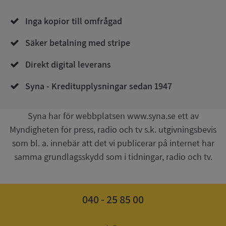
Inga kopior till omfrågad
Säker betalning med stripe
Direkt digital leverans
__RequestVerificationToken
Session
Microsoft
Corporation
upplysningar.syna.se
Syna - Kreditupplysningar sedan 1947
Syna har för webbplatsen www.syna.se ett av
Myndigheten för press, radio och tv s.k. utgivningsbevis
som bl. a. innebär att det vi publicerar på internet har
samma grundlagsskydd som i tidningar, radio och tv.
CookieScriptConsent
1 år 1
040 - 25 85 00
CookieScript
månad
.syna.se