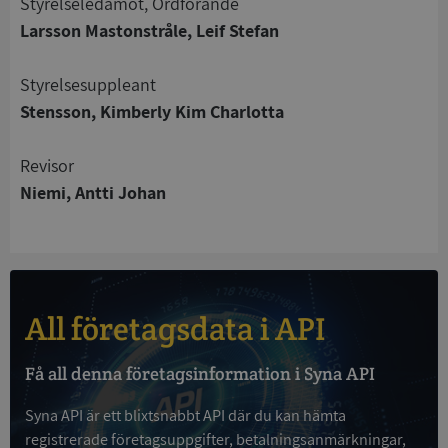
Styrelseledamot, Ordförande
Strikt nödvändigt
Prestanda
Inriktning
Larsson Mastonstråle, Leif Stefan
Funktioner
Oklassificerade
Styrelsesuppleant
Strikt nödvändiga kakor tillåter
kärnwebbplatsfunktioner som användarinloggning
Stensson, Kimberly Kim Charlotta
och kontohantering. Webbplatsen kan inte
användas ordentligt utan strikt nödvändiga cookies.
Revisor
Leverantör
/
Namn
Utgån
Niemi, Antti Johan
Domän
__RequestVerificationToken
Session
Microsoft
Corporation
de.syna.se
All företagsdata i API
Få all denna företagsinformation i Syna API
Syna API är ett blixtsnabbt API där du kan hämta
registrerade företagsuppgifter, betalningsanmärkningar,