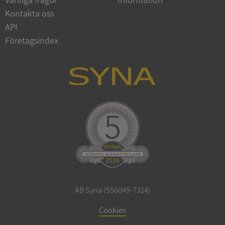
Kontakta oss
API
Företagsindex
ARRAffinitySameSite
Session
Microsoft
Corporation
.syna.se
ASP.NET_SessionId
Session
Microsoft
Corporation
upplysningar.syna.se
AB Syna (556049-7314)
Cookies