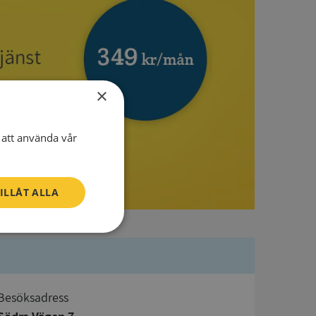
×
att använda vår
ILLÅT ALLA
Oklassificerade
Besöksadress