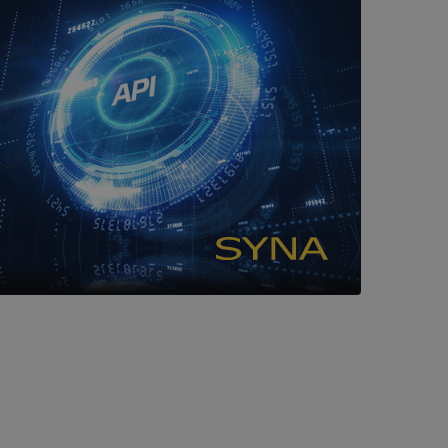
tser som körs på
Den används för
ställa att
as till samma server
om ställs av
P.NET MVC-teknik.
hörig publicering
 som förfalskning
ller ingen
rstörs när
cript.com-tjänsten
för besökarens
ie-Script.com
ödvändig cookie
att tillhandahålla
ck och utför
en använder
 som
han besökte
om ställs av