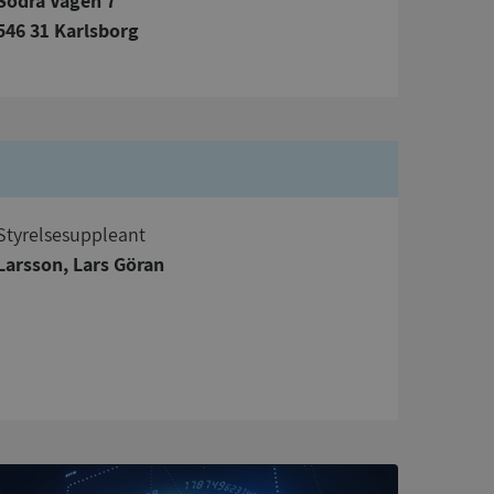
Södra Vägen 7
546 31 Karlsborg
bbplatsen kan inte
om ställs av
P.NET MVC-teknik.
Styrelsesuppleant
hörig publicering
 som förfalskning
Larsson, Lars Göran
ller ingen
rstörs när
a användarens
s interaktion med
ifter om besökarens
 och inställningar,
nser hedras i
ck och utför
en använder
 som
han besökte