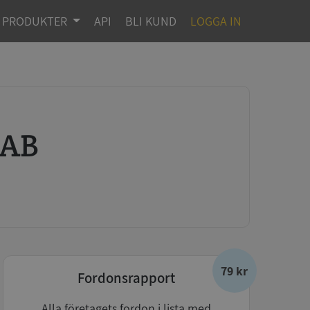
PRODUKTER
API
BLI KUND
LOGGA IN
 AB
79 kr
Fordonsrapport
Alla företagets fordon i lista med