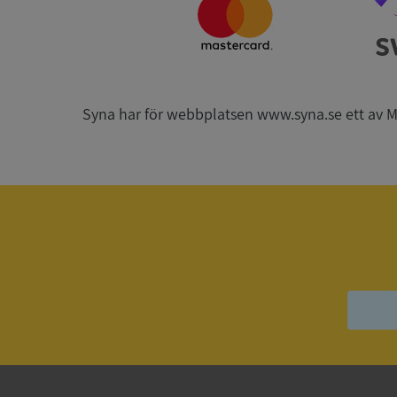
ARRAffinitySameSit
Syna har för webbplatsen www.syna.se ett av Mynd
ASP.NET_SessionId
Namn
Namn
__Secure-YNID
Namn
__Secure-ROLLOU
_ga
VISITOR_INFO1_LIV