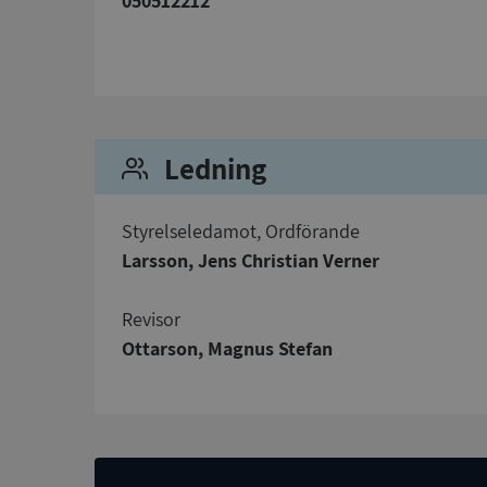
050512212
Strikt nödvändiga ka
användas ordentligt 
Namn
Ledning
__RequestVerificat
Styrelseledamot, Ordförande
Larsson, Jens Christian Verner
Revisor
VISITOR_PRIVACY_
Ottarson, Magnus Stefan
ASP.NET_SessionId