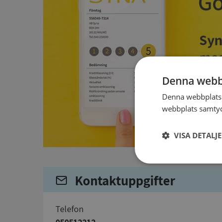
Denna webb
Denna webbplats 
webbplats samtyck
VISA DETALJ
Strikt
nödvändigt
Kontaktuppgifter
telefon