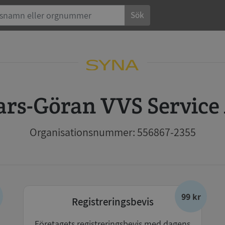
Sök
Lars-Göran VVS Service
Organisationsnummer: 556867-2355
99 kr
Registreringsbevis
Företagets registreringsbevis med dagens