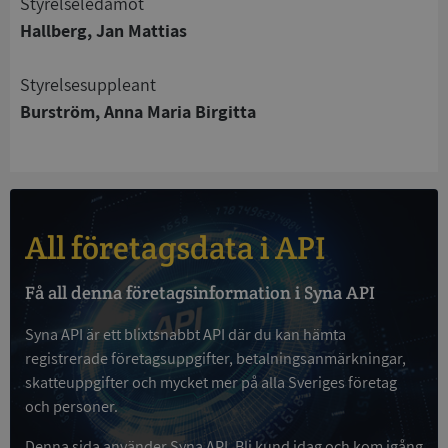
Styrelseledamot
Funktioner
Oklassificerade
Hallberg, Jan Mattias
Strikt nödvändiga kakor tillåter
kärnwebbplatsfunktioner som användarinloggning
Styrelsesuppleant
och kontohantering. Webbplatsen kan inte
användas ordentligt utan strikt nödvändiga cookies.
Burström, Anna Maria Birgitta
Leverantör
/
Namn
Utgån
Domän
__RequestVerificationToken
Session
Microsoft
Corporation
de.syna.se
All företagsdata i API
Få all denna företagsinformation i Syna API
Syna API är ett blixtsnabbt API där du kan hämta
registrerade företagsuppgifter, betalningsanmärkningar,
skatteuppgifter och mycket mer på alla Sveriges företag
och personer.
Google
Privacy Policy
VISITOR_PRIVACY_METADATA
5 månader
Denna sida använder Syna API. Bli kund idag och kom igång
YouTube