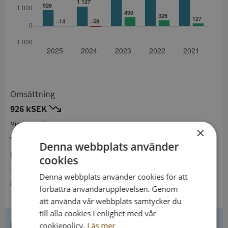
Omsättning
926 kSEK
Minskning från 2024 till 2025 med 17,8%
×
Denna webbplats använder
Resultat
cookies
- 14 kSEK
Denna webbplats använder cookies för att
Ökning från 2024 till 2025
förbättra användarupplevelsen. Genom
att använda vår webbplats samtycker du
till alla cookies i enlighet med vår
Kontaktuppgifter
cookiepolicy.
Läs mer