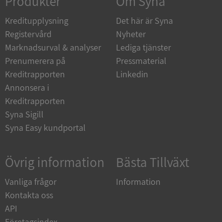
Produkter
Om Syna
Kreditupplysning
Det här är Syna
_GRECAPTCHA
5 månader
Google LLC
4 veckor
www.google.com
Registervård
Nyheter
Marknadsurval & analyser
Lediga tjänster
Prenumerera på
Pressmaterial
ASP.NET_SessionId
Session
Microsoft
Kreditrapporten
Linkedin
Corporation
en.syna.se
Annonsera i
Kreditrapporten
Syna Sigill
Syna Easy kundportal
__RequestVerificationToken
Session
Microsoft
Corporation
Övrig information
Bästa Tillväxt
en.syna.se
Vanliga frågor
Information
Kontakta oss
API
Företagsindex