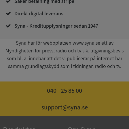
Säker betalning med stripe
Direkt digital leverans
Syna - Kreditupplysningar sedan 1947
__RequestVerificationToken
Session
Microsoft
Corporation
upplysningar.syna.se
Syna har för webbplatsen www.syna.se ett av
Myndigheten för press, radio och tv s.k. utgivningsbevis
som bl. a. innebär att det vi publicerar på internet har
samma grundlagsskydd som i tidningar, radio och tv.
040 - 25 85 00
CookieScriptConsent
1 år 1
CookieScript
månad
.syna.se
support@syna.se