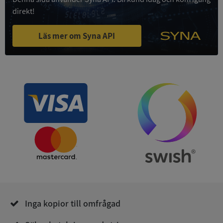
4 veckor
.youtube.com
direkt!
Läs mer om Syna API
ASP.NET_SessionId
Session
Microsoft
Corporation
de.syna.se
ARRAffinity
Session
Microsoft
Corporation
.syna.se
Inga kopior till omfrågad