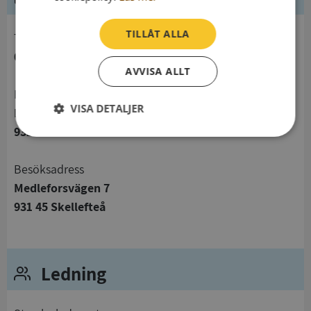
TILLÅT ALLA
telefon
0910212000
AVVISA ALLT
Postadress
VISA DETALJER
Medleforsvägen 7
931 45 Skellefteå
Strikt
Prestanda
Inriktning
nödvändigt
Besöksadress
Medleforsvägen 7
Funktioner
Oklassificerade
931 45 Skellefteå
Ledning
Strikt nödvändigt
Prestanda
Inriktning