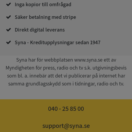
Inga kopior till omfrågad
Säker betalning med stripe
Direkt digital leverans
__RequestVerificationToken
Session
Microsoft
Corporation
Syna - Kreditupplysningar sedan 1947
upplysningar.syna.se
Syna har för webbplatsen www.syna.se ett av
Myndigheten för press, radio och tv s.k. utgivningsbevis
som bl. a. innebär att det vi publicerar på internet har
samma grundlagsskydd som i tidningar, radio och tv.
040 - 25 85 00
CookieScriptConsent
1 år 1
CookieScript
månad
.syna.se
support@syna.se