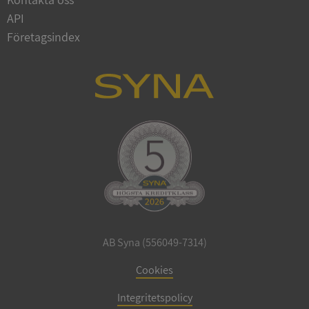
API
Företagsindex
ARRAffinitySameSite
Session
Microsoft
Corporation
.syna.se
ASP.NET_SessionId
Session
Microsoft
Corporation
upplysningar.syna.se
AB Syna (556049-7314)
Cookies
Integritetspolicy