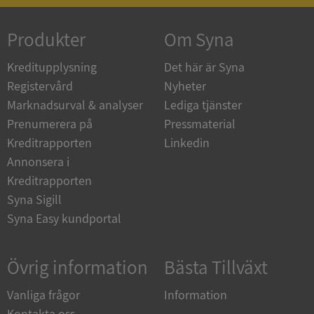
Produkter
Om Syna
_GRECAPTCHA
5 månader
Google LLC
4 veckor
www.google.com
Kreditupplysning
Det här är Syna
Registervård
Nyheter
Marknadsurval & analyser
Lediga tjänster
ASP.NET_SessionId
Session
Microsoft
Prenumerera på
Pressmaterial
Corporation
en.syna.se
Kreditrapporten
Linkedin
Annonsera i
Kreditrapporten
Syna Sigill
Syna Easy kundportal
__RequestVerificationToken
Session
Microsoft
Corporation
en.syna.se
Övrig information
Bästa Tillväxt
Vanliga frågor
Information
Kontakta oss