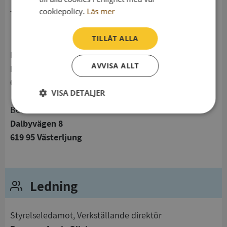
cookiepolicy.
Läs mer
telefon
TILLÅT ALLA
Postadress
AVVISA ALLT
Dalbyvägen 8
619 95 Västerljung
VISA DETALJER
Besöksadress
Strikt
Prestanda
Inriktning
Dalbyvägen 8
nödvändigt
619 95 Västerljung
Funktioner
Oklassificerade
Ledning
Styrelseledamot, Verkställande direktör