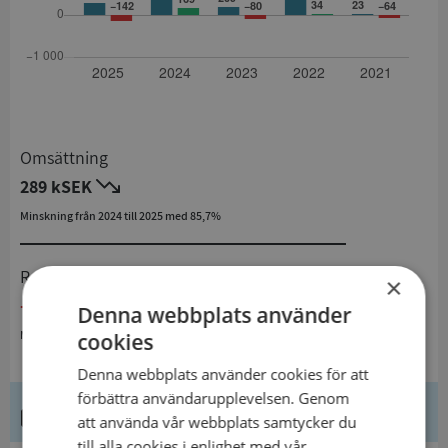
Omsättning
289 kSEK
Minskning från 2024 till 2025 med 85,7%
Resultat
×
- 142 kSEK
Denna webbplats använder
Minskning från 2024 till 2025
cookies
Denna webbplats använder cookies för att
förbättra användarupplevelsen. Genom
Kontaktuppgifter
att använda vår webbplats samtycker du
till alla cookies i enlighet med vår