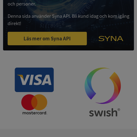
och personer.
Privacy Policy
VISITOR_PRIVACY_METADATA
5 månader
YouTube
4 veckor
.youtube.com
Denna sida använder Syna API. Bli kund idag och kom igång
direkt!
Läs mer om Syna API
ASP.NET_SessionId
Session
Microsoft
Corporation
de.syna.se
ARRAffinity
Session
Microsoft
Corporation
.syna.se