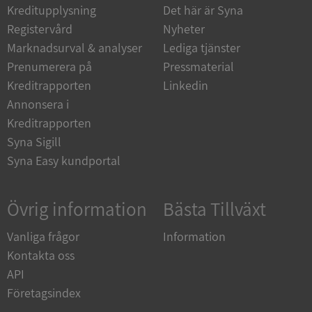
Kreditupplysning
Det här är Syna
_GRECAPTCHA
5 månader
Google LLC
Registervård
Nyheter
4 veckor
www.google.com
Marknadsurval & analyser
Lediga tjänster
Prenumerera på
Pressmaterial
Kreditrapporten
Linkedin
ASP.NET_SessionId
Session
Microsoft
Corporation
Annonsera i
en.syna.se
Kreditrapporten
Syna Sigill
Syna Easy kundportal
__RequestVerificationToken
Session
Microsoft
Övrig information
Bästa Tillväxt
Corporation
en.syna.se
Vanliga frågor
Information
Kontakta oss
API
Företagsindex