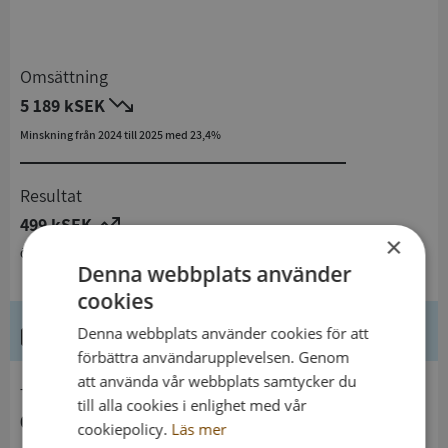
Omsättning
5 189 kSEK
Minskning från 2024 till 2025 med 23,4%
Resultat
499 kSEK
×
Ökning från 2024 till 2025 med 253,9%
Denna webbplats använder
cookies
Kontaktuppgifter
Denna webbplats använder cookies för att
förbättra användarupplevelsen. Genom
att använda vår webbplats samtycker du
telefon
till alla cookies i enlighet med vår
0736263670
cookiepolicy.
Läs mer