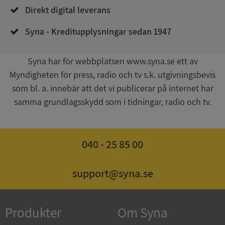
Direkt digital leverans
Syna - Kreditupplysningar sedan 1947
__RequestVerificationToken
Session
Microsoft
Corporation
upplysningar.syna.se
Syna har för webbplatsen www.syna.se ett av
Myndigheten för press, radio och tv s.k. utgivningsbevis
som bl. a. innebär att det vi publicerar på internet har
samma grundlagsskydd som i tidningar, radio och tv.
040 - 25 85 00
CookieScriptConsent
1 år 1
CookieScript
support@syna.se
månad
.syna.se
Produkter
Om Syna