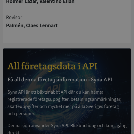
Holmer Lazar, Valentino Eliah
Strikt nödvändiga kakor tillåter
kärnwebbplatsfunktioner som användarinloggning
Revisor
och kontohantering. Webbplatsen kan inte
Palmén, Claes Lennart
användas ordentligt utan strikt nödvändiga cookies.
Leverantör
/
Namn
Utgån
Domän
__RequestVerificationToken
Session
Microsoft
Corporation
de.syna.se
All företagsdata i API
Få all denna företagsinformation i Syna API
Syna API är ett blixtsnabbt API där du kan hämta
registrerade företagsuppgifter, betalningsanmärkningar,
skatteuppgifter och mycket mer på alla Sveriges företag
och personer.
Google
Denna sida använder Syna API. Bli kund idag och kom igång
Privacy Policy
VISITOR_PRIVACY_METADATA
5 månader
YouTube
direkt!
4 veckor
.youtube.com