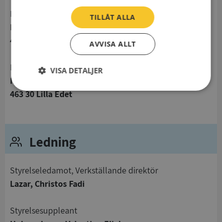
Postadress
TILLÅT ALLA
Norra Ledningsgatan 9
463 30 Lilla Edet
AVVISA ALLT
Besöksadress
VISA DETALJER
Norra Ledningsgatan 9
Strikt
Prestanda
Inriktning
463 30 Lilla Edet
nödvändigt
Ledning
Funktioner
Oklassificerade
Styrelseledamot, Verkställande direktör
Lazar, Christos Fadi
Strikt nödvändigt
Prestanda
Inriktning
Styrelsesuppleant
Funktioner
Oklassificerade