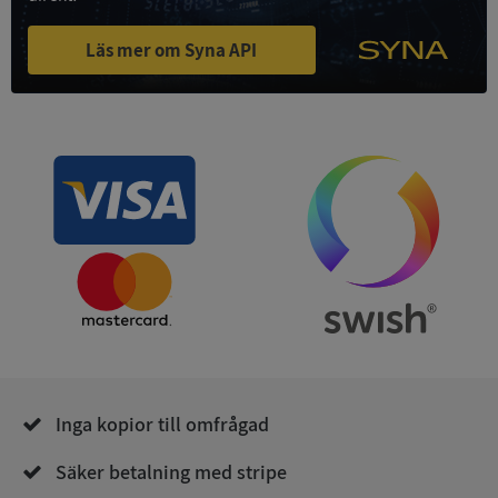
Läs mer om Syna API
ASP.NET_SessionId
Session
Microsoft
Corporation
de.syna.se
ARRAffinity
Session
Microsoft
Corporation
.syna.se
Inga kopior till omfrågad
Säker betalning med stripe