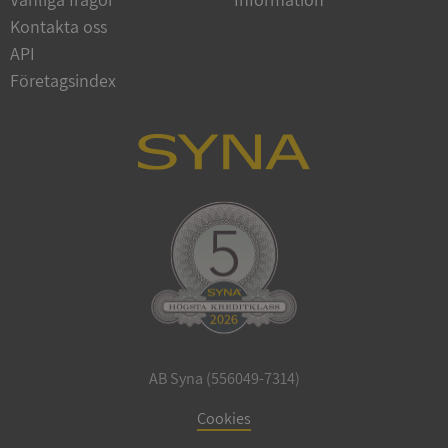
Kontakta oss
API
Företagsindex
ARRAffinitySameSite
Session
Microsoft
Corporation
.syna.se
ASP.NET_SessionId
Session
Microsoft
Corporation
upplysningar.syna.se
AB Syna (556049-7314)
Cookies