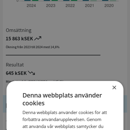
Omsättning
15 863 kSEK
Ökning från 2023 till 2024 med 14,6%
Resultat
645 kSEK
Minskning från 2023 till 2024 med 45,8%
×
Denna webbplats använder
cookies
Kontaktuppgifter
Denna webbplats använder cookies för att
förbättra användarupplevelsen. Genom
telefon
att använda vår webbplats samtycker du