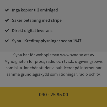
Inga kopior till omfrågad
Säker betalning med stripe
Direkt digital leverans
__RequestVerificationToken
Session
Microsoft
Corporation
upplysningar.syna.se
Syna - Kreditupplysningar sedan 1947
Syna har för webbplatsen www.syna.se ett av
Myndigheten för press, radio och tv s.k. utgivningsbevis
som bl. a. innebär att det vi publicerar på internet har
samma grundlagsskydd som i tidningar, radio och tv.
CookieScriptConsent
1 år 1
040 - 25 85 00
CookieScript
månad
.syna.se