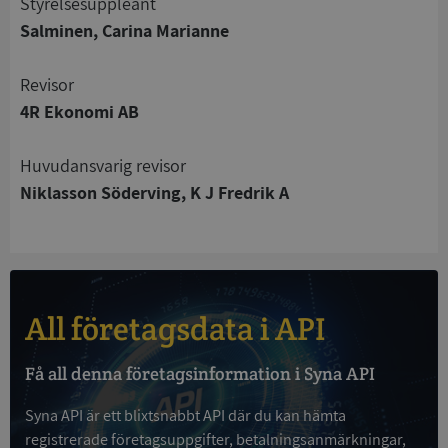
Styrelsesuppleant
Strikt nödvändigt
Prestanda
Inriktning
Salminen, Carina Marianne
Funktioner
Oklassificerade
Revisor
Strikt nödvändiga kakor tillåter
kärnwebbplatsfunktioner som användarinloggning
4R Ekonomi AB
och kontohantering. Webbplatsen kan inte
användas ordentligt utan strikt nödvändiga cookies.
Huvudansvarig revisor
Leverantör
/
Namn
Utgån
Niklasson Söderving, K J Fredrik A
Domän
__RequestVerificationToken
Session
Microsoft
Corporation
de.syna.se
All företagsdata i API
Få all denna företagsinformation i Syna API
Syna API är ett blixtsnabbt API där du kan hämta
registrerade företagsuppgifter, betalningsanmärkningar,