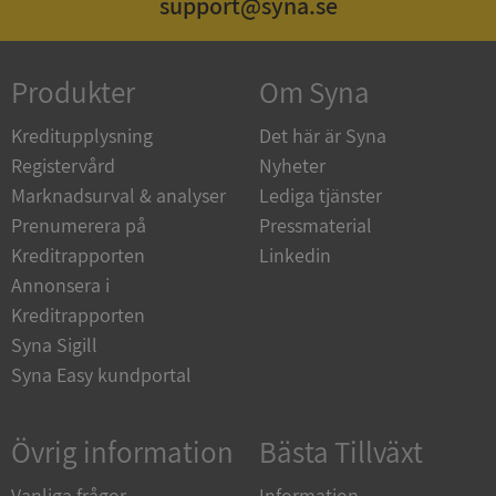
support@syna.se
Produkter
Om Syna
_GRECAPTCHA
5 månader
Google LLC
4 veckor
www.google.com
Kreditupplysning
Det här är Syna
Registervård
Nyheter
Marknadsurval & analyser
Lediga tjänster
ASP.NET_SessionId
Session
Microsoft
Corporation
Prenumerera på
Pressmaterial
en.syna.se
Kreditrapporten
Linkedin
Annonsera i
Kreditrapporten
Syna Sigill
Syna Easy kundportal
__RequestVerificationToken
Session
Microsoft
Corporation
en.syna.se
Övrig information
Bästa Tillväxt
Vanliga frågor
Information