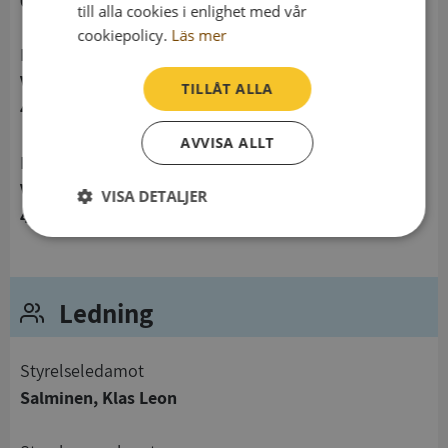
0736227285
till alla cookies i enlighet med vår
cookiepolicy.
Läs mer
Postadress
Vildängsvägen 6
TILLÅT ALLA
463 32 Lilla Edet
AVVISA ALLT
Besöksadress
Vildängsvägen 6
VISA DETALJER
463 32 Lilla Edet
Strikt
Prestanda
Inriktning
nödvändigt
Ledning
Funktioner
Oklassificerade
Styrelseledamot
Salminen, Klas Leon