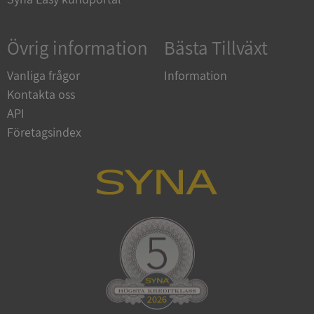
Övrig information
Bästa Tillväxt
Vanliga frågor
Information
Kontakta oss
API
Företagsindex
ARRAffinitySameSite
Session
Microsoft
Corporation
.syna.se
ASP.NET_SessionId
Session
Microsoft
Corporation
upplysningar.syna.se