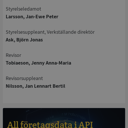
Styrelseledamot
Larsson, Jan-Ewe Peter
Strikt nödvändigt
Prestanda
Inriktning
Funktioner
Oklassificerade
Styrelsesuppleant, Verkställande direktör
Ask, Björn Jonas
Strikt nödvändiga kakor tillåter
kärnwebbplatsfunktioner som användarinloggning
och kontohantering. Webbplatsen kan inte
Revisor
användas ordentligt utan strikt nödvändiga cookies.
Tobiaeson, Jenny Anna-Maria
Leverantör
/
Namn
Utgån
Domän
Revisorsuppleant
__RequestVerificationToken
Session
Microsoft
Nilsson, Jan Lennart Bertil
Corporation
de.syna.se
All företagsdata i API