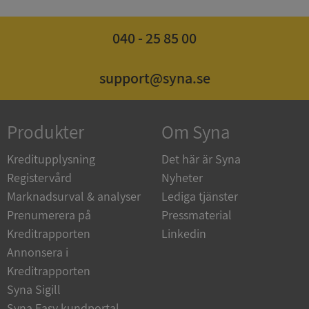
månad
.syna.se
040 - 25 85 00
support@syna.se
_GRECAPTCHA
5 månader
Google LLC
4 veckor
www.google.com
Produkter
Om Syna
Kreditupplysning
Det här är Syna
ASP.NET_SessionId
Session
Microsoft
Corporation
Registervård
Nyheter
en.syna.se
Marknadsurval & analyser
Lediga tjänster
Prenumerera på
Pressmaterial
Kreditrapporten
Linkedin
Annonsera i
Kreditrapporten
__RequestVerificationToken
Session
Microsoft
Corporation
Syna Sigill
en.syna.se
Syna Easy kundportal