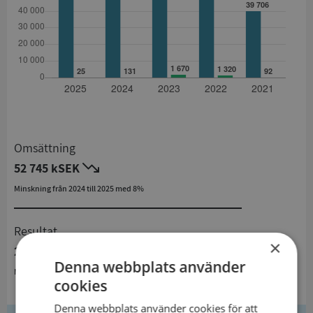
Omsättning
52 745 kSEK
Minskning från 2024 till 2025 med 8%
Resultat
×
25 kSEK
Denna webbplats använder
Minskning från 2024 till 2025 med 80,9%
cookies
Denna webbplats använder cookies för att