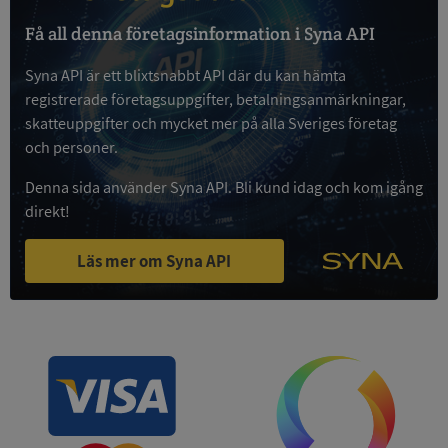
Få all denna företagsinformation i Syna API
Google
Syna API är ett blixtsnabbt API där du kan hämta
Privacy Policy
VISITOR_PRIVACY_METADATA
5 månader
YouTube
registrerade företagsuppgifter, betalningsanmärkningar,
4 veckor
.youtube.com
skatteuppgifter och mycket mer på alla Sveriges företag
och personer.
Denna sida använder Syna API. Bli kund idag och kom igång
direkt!
Läs mer om Syna API
ASP.NET_SessionId
Session
Microsoft
Corporation
de.syna.se