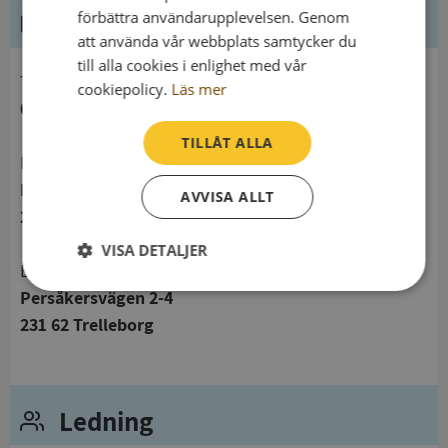
Kontaktuppgifter
förbättra användarupplevelsen. Genom
att använda vår webbplats samtycker du
till alla cookies i enlighet med vår
telefon
cookiepolicy.
Läs mer
041015318
TILLÅT ALLA
Postadress
Persåkersvägen 2-4
AVVISA ALLT
231 62 Trelleborg
VISA DETALJER
Besöksadress
Strikt
Prestanda
Inriktning
Persåkersvägen 2-4
nödvändigt
231 62 Trelleborg
Funktioner
Oklassificerade
Ledning