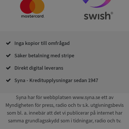
ARRAffinity
Session
Microsoft
Corporation
.syna.se
Inga kopior till omfrågad
Säker betalning med stripe
__RequestVerificationToken
Session
Microsoft
Corporation
upplysningar.syna.se
Direkt digital leverans
Syna - Kreditupplysningar sedan 1947
Syna har för webbplatsen www.syna.se ett av
Myndigheten för press, radio och tv s.k. utgivningsbevis
som bl. a. innebär att det vi publicerar på internet har
samma grundlagsskydd som i tidningar, radio och tv.
CookieScriptConsent
1 år 1
CookieScript