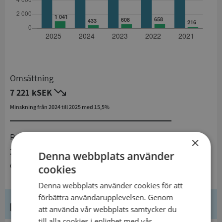
Omsättning
7 221 kSEK
Minskning från 2024 till 2025 med 15,5%
Resultat
×
1 041 kSEK
Denna webbplats använder
Ökning från 2024 till 2025 med 140,4%
cookies
Denna webbplats använder cookies för att
förbättra användarupplevelsen. Genom
Kontaktuppgifter
att använda vår webbplats samtycker du
till alla cookies i enlighet med vår