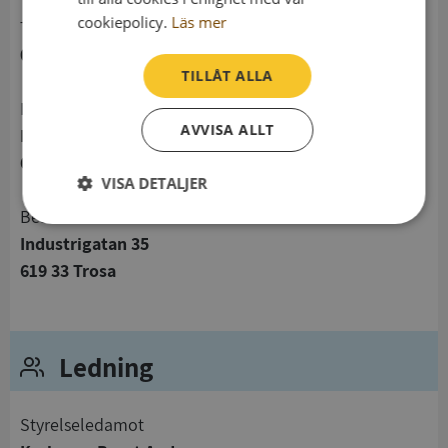
cookiepolicy.
Läs mer
telefon
015612958
TILLÅT ALLA
Postadress
AVVISA ALLT
Industrigatan 35
619 33 Trosa
VISA DETALJER
Besöksadress
Strikt
Prestanda
Inriktning
Industrigatan 35
nödvändigt
619 33 Trosa
Funktioner
Oklassificerade
Ledning
Styrelseledamot