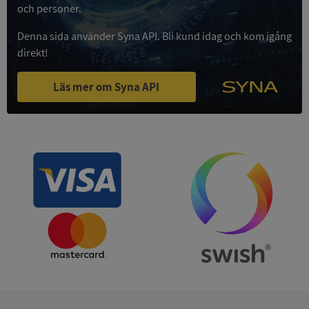
och personer.
Privacy Policy
VISITOR_PRIVACY_METADATA
5 månader
YouTube
4 veckor
.youtube.com
Denna sida använder Syna API. Bli kund idag och kom igång
direkt!
Läs mer om Syna API
ASP.NET_SessionId
Session
Microsoft
Corporation
de.syna.se
ARRAffinity
Session
Microsoft
Corporation
.syna.se