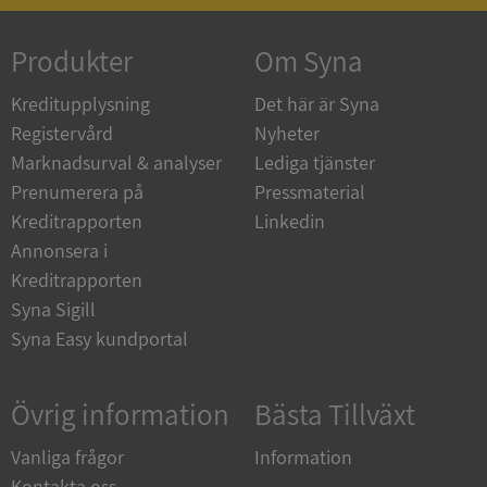
Produkter
Om Syna
_GRECAPTCHA
5 månader
Google LLC
4 veckor
www.google.com
Kreditupplysning
Det här är Syna
Registervård
Nyheter
Marknadsurval & analyser
Lediga tjänster
ASP.NET_SessionId
Session
Microsoft
Prenumerera på
Pressmaterial
Corporation
en.syna.se
Kreditrapporten
Linkedin
Annonsera i
Kreditrapporten
Syna Sigill
Syna Easy kundportal
__RequestVerificationToken
Session
Microsoft
Corporation
en.syna.se
Övrig information
Bästa Tillväxt
Vanliga frågor
Information
Kontakta oss