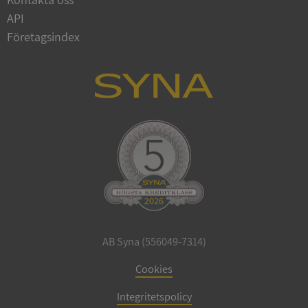
API
Företagsindex
ARRAffinitySameSite
Session
Microsoft
Corporation
.syna.se
ASP.NET_SessionId
Session
Microsoft
Corporation
upplysningar.syna.se
AB Syna (556049-7314)
Cookies
Integritetspolicy