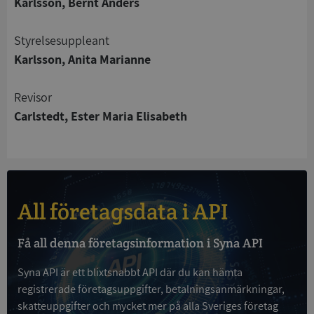
Karlsson, Bernt Anders
Strikt nödvändigt
Prestanda
Inriktning
Funktioner
Oklassificerade
Styrelsesuppleant
Strikt nödvändiga kakor tillåter
Karlsson, Anita Marianne
kärnwebbplatsfunktioner som användarinloggning
och kontohantering. Webbplatsen kan inte
användas ordentligt utan strikt nödvändiga cookies.
Revisor
Leverantör
/
Carlstedt, Ester Maria Elisabeth
Namn
Utgån
Domän
__RequestVerificationToken
Session
Microsoft
Corporation
de.syna.se
All företagsdata i API
Få all denna företagsinformation i Syna API
Syna API är ett blixtsnabbt API där du kan hämta
registrerade företagsuppgifter, betalningsanmärkningar,
skatteuppgifter och mycket mer på alla Sveriges företag
Google