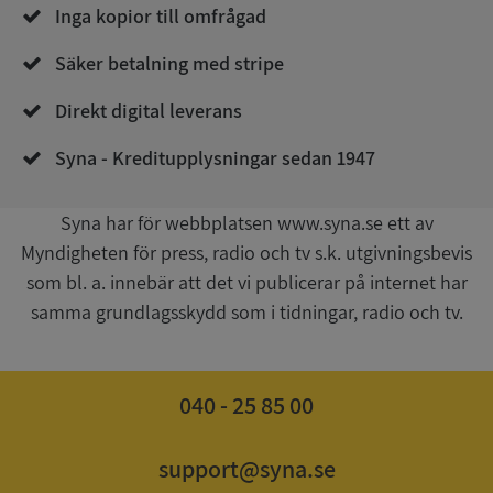
Inga kopior till omfrågad
Säker betalning med stripe
Direkt digital leverans
__RequestVerificationToken
Session
Microsoft
Corporation
Syna - Kreditupplysningar sedan 1947
upplysningar.syna.se
Syna har för webbplatsen www.syna.se ett av
Myndigheten för press, radio och tv s.k. utgivningsbevis
som bl. a. innebär att det vi publicerar på internet har
samma grundlagsskydd som i tidningar, radio och tv.
040 - 25 85 00
CookieScriptConsent
1 år 1
CookieScript
månad
.syna.se
support@syna.se