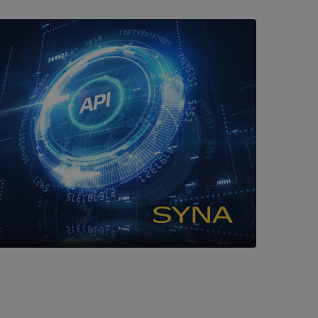
 som
han besökte
tser som körs på
Den används för
ställa att
as till samma server
om ställs av
P.NET MVC-teknik.
hörig publicering
 som förfalskning
ller ingen
rstörs när
cript.com-tjänsten
för besökarens
ie-Script.com
ödvändig cookie
att tillhandahålla
ck och utför
en använder
 som
han besökte