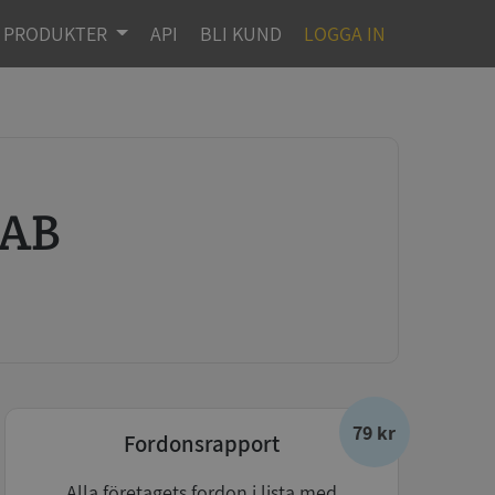
PRODUKTER
API
BLI KUND
LOGGA IN
 AB
79 kr
Fordonsrapport
Alla företagets fordon i lista med