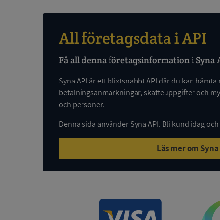
ARRAffinity
All företagsdata i API
Få all denna företagsinformation i Syna 
__RequestVerificat
Syna API är ett blixtsnabbt API där du kan hämta 
betalningsanmärkningar, skatteuppgifter och myc
och personer.
Denna sida använder Syna API. Bli kund idag och
CookieScriptConse
Läs mer om Syna
_GRECAPTCHA
ASP.NET_SessionId