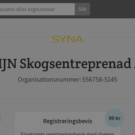
Sök
MJN Skogsentreprenad
Organisationsnummer: 556758-5145
99 kr
Registreringsbevis
Företagets registreringsbevis med dagens