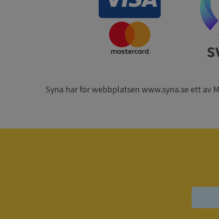
__RequestVerificat
ARRAffinitySameSit
Syna har för webbplatsen www.syna.se ett av Mynd
ASP.NET_SessionId
Namn
Namn
__Secure-YNID
Namn
__Secure-ROLLOU
_ga
VISITOR_INFO1_LIV