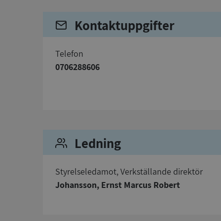
Kontaktuppgifter
telefon
Strikt nödvändiga ka
användas ordentligt 
0706288606
Namn
__RequestVerificat
Ledning
VISITOR_PRIVACY_
Styrelseledamot, Verkställande direktör
Johansson, Ernst Marcus Robert
ASP.NET_SessionId