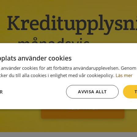
plats använder cookies
använder cookies för att förbättra användarupplevelsen. Genom 
er du till alla cookies i enlighet med vår cookiepolicy.
Läs mer
ER
AVVISA ALLT
T
Prestanda
Inriktning
Funktioner