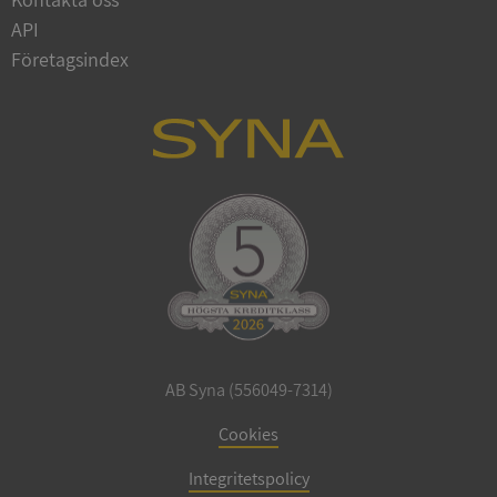
API
Företagsindex
ARRAffinitySameSite
Session
Microsoft
Corporation
.syna.se
ASP.NET_SessionId
Session
Microsoft
Corporation
upplysningar.syna.se
AB Syna (556049-7314)
Cookies
Integritetspolicy