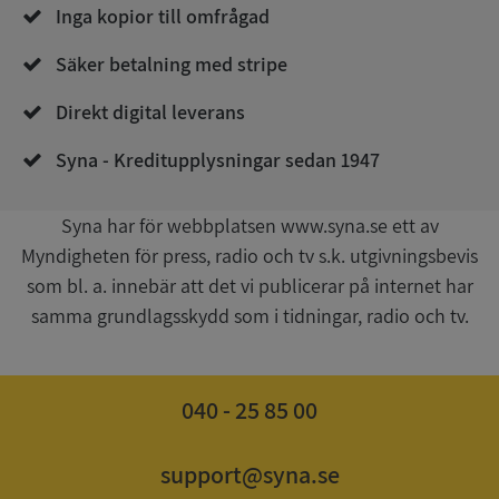
Inga kopior till omfrågad
Säker betalning med stripe
Direkt digital leverans
__RequestVerificationToken
Session
Microsoft
Corporation
Syna - Kreditupplysningar sedan 1947
upplysningar.syna.se
Syna har för webbplatsen www.syna.se ett av
Myndigheten för press, radio och tv s.k. utgivningsbevis
som bl. a. innebär att det vi publicerar på internet har
samma grundlagsskydd som i tidningar, radio och tv.
040 - 25 85 00
CookieScriptConsent
1 år 1
CookieScript
månad
.syna.se
support@syna.se