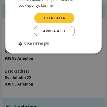
cookiepolicy.
Läs mer
Kontaktuppgifter
TILLÅT ALLA
telefon
AVVISA ALLT
VISA DETALJER
Postadress
Svelloholm 22
Strikt
Prestanda
Inriktning
938 96 Arjeplog
nödvändigt
Besöksadress
Funktioner
Oklassificerade
Svelloholm 22
938 96 Arjeplog