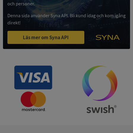
och personer.
Privacy Policy
VISITOR_PRIVACY_METADATA
5 månader
YouTube
4 veckor
.youtube.com
Denna sida använder Syna API. Bli kund idag och kom igång
direkt!
Läs mer om Syna API
ASP.NET_SessionId
Session
Microsoft
Corporation
de.syna.se
ARRAffinity
Session
Microsoft
Corporation
.syna.se