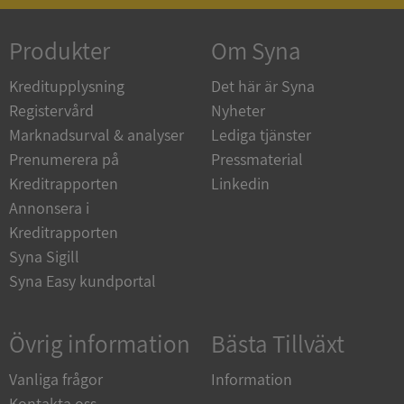
Produkter
Om Syna
_GRECAPTCHA
5 månader
Google LLC
4 veckor
www.google.com
Kreditupplysning
Det här är Syna
Registervård
Nyheter
Marknadsurval & analyser
Lediga tjänster
ASP.NET_SessionId
Session
Microsoft
Prenumerera på
Pressmaterial
Corporation
en.syna.se
Kreditrapporten
Linkedin
Annonsera i
Kreditrapporten
Syna Sigill
Syna Easy kundportal
__RequestVerificationToken
Session
Microsoft
Corporation
en.syna.se
Övrig information
Bästa Tillväxt
Vanliga frågor
Information
Kontakta oss