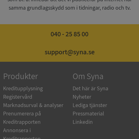
samma grundlagsskydd som i tidningar, radio och tv.
CookieScriptConsent
1 år 1
CookieScript
månad
.syna.se
040 - 25 85 00
support@syna.se
_GRECAPTCHA
5 månader
Google LLC
4 veckor
www.google.com
Produkter
Om Syna
ASP.NET_SessionId
Session
Microsoft
Corporation
Kreditupplysning
Det här är Syna
en.syna.se
Registervård
Nyheter
Marknadsurval & analyser
Lediga tjänster
Prenumerera på
Pressmaterial
Kreditrapporten
Linkedin
Annonsera i
__RequestVerificationToken
Session
Microsoft
Corporation
Kreditrapporten
en.syna.se