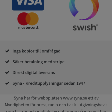
ARRAffinity
Session
Microsoft
Corporation
.syna.se
Inga kopior till omfrågad
__RequestVerificationToken
Session
Microsoft
Corporation
Säker betalning med stripe
upplysningar.syna.se
Direkt digital leverans
Syna - Kreditupplysningar sedan 1947
Syna har för webbplatsen www.syna.se ett av
Myndigheten för press, radio och tv s.k. utgivningsbevis
som bl. a. innebär att det vi publicerar på internet har