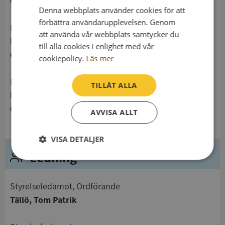
0708691395
Denna webbplats använder cookies för att
förbättra användarupplevelsen. Genom
Postadress
att använda vår webbplats samtycker du
Hagvägen 2 B
till alla cookies i enlighet med vår
619 91 Trosa
cookiepolicy.
Läs mer
Besöksadress
TILLÅT ALLA
Hagvägen 2 B
619 91 Trosa
AVVISA ALLT
VISA DETALJER
Ledning
Strikt
Prestanda
Inriktning
nödvändigt
Styrelseledamot, Ordförande
Tällö, Tom Patrik
Funktioner
Oklassificerade