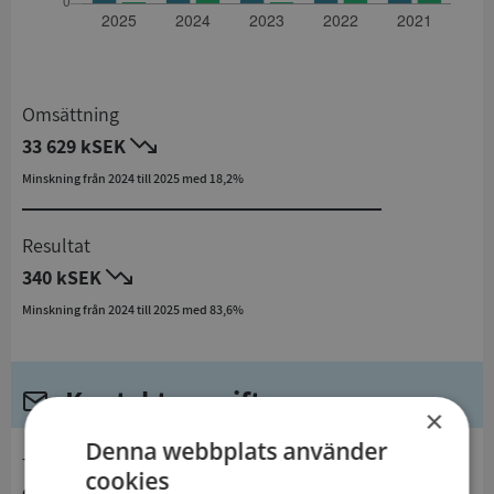
Omsättning
33 629 kSEK
Minskning från 2024 till 2025 med 18,2%
Resultat
340 kSEK
Minskning från 2024 till 2025 med 83,6%
Kontaktuppgifter
×
Denna webbplats använder
telefon
cookies