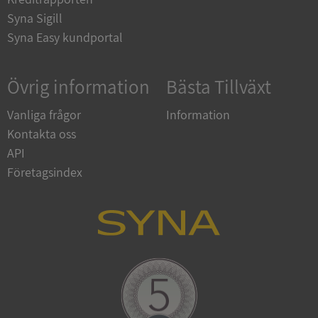
Syna Sigill
Syna Easy kundportal
Övrig information
Bästa Tillväxt
Vanliga frågor
Information
Kontakta oss
API
ARRAffinitySameSite
Session
Microsoft
Corporation
Företagsindex
.syna.se
ASP.NET_SessionId
Session
Microsoft
Corporation
upplysningar.syna.se