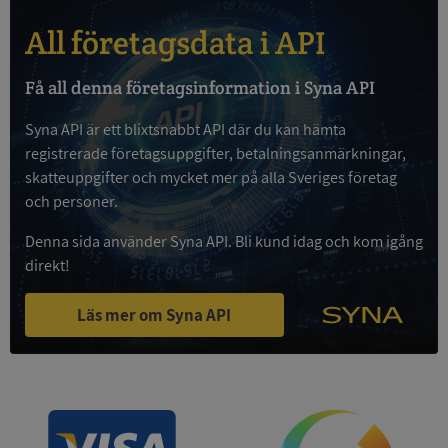
All företagsdata i API
Få all denna företagsinformation i Syna API
Google
Privacy Policy
VISITOR_PRIVACY_METADATA
5 månader
YouTube
Syna API är ett blixtsnabbt API där du kan hämta
4 veckor
.youtube.com
registrerade företagsuppgifter, betalningsanmärkningar,
skatteuppgifter och mycket mer på alla Sveriges företag
och personer.
Denna sida använder Syna API. Bli kund idag och kom igång
direkt!
Läs mer om Syna API
ASP.NET_SessionId
Session
Microsoft
Corporation
de.syna.se