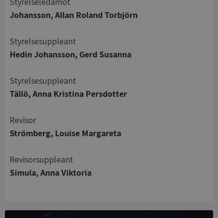
Styrelseledamot
Johansson, Allan Roland Torbjörn
Styrelsesuppleant
Strikt nödvändigt
Prestanda
Inriktning
Hedin Johansson, Gerd Susanna
Funktioner
Oklassificerade
Styrelsesuppleant
Strikt nödvändiga kakor tillåter
kärnwebbplatsfunktioner som användarinloggning
Tällö, Anna Kristina Persdotter
och kontohantering. Webbplatsen kan inte
användas ordentligt utan strikt nödvändiga cookies.
Revisor
Leverantör
/
Namn
Utgån
Strömberg, Louise Margareta
Domän
__RequestVerificationToken
Session
Microsoft
Revisorsuppleant
Corporation
de.syna.se
Simula, Anna Viktoria