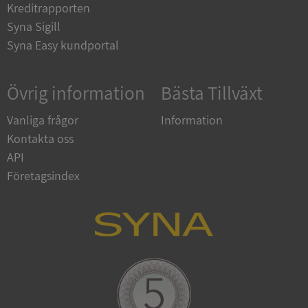
Kreditrapporten
CookieScriptConsent
1 år 1
CookieScript
Syna Sigill
månad
.syna.se
Syna Easy kundportal
Övrig information
Bästa Tillväxt
_GRECAPTCHA
5 månader
Google LLC
Vanliga frågor
Information
4 veckor
www.google.com
Kontakta oss
API
Företagsindex
ASP.NET_SessionId
Session
Microsoft
Corporation
en.syna.se
__RequestVerificationToken
Session
Microsoft
Corporation