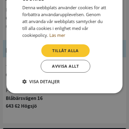
Denna webbplats använder cookies för att
Resultat
förbättra användarupplevelsen. Genom
6 kSEK
att använda vår webbplats samtycker du
Minskning från 2024 till 2025 med 99,7%
till alla cookies i enlighet med vår
cookiepolicy.
Läs mer
Kontaktuppgifter
TILLÅT ALLA
AVVISA ALLT
telefon
015145455
VISA DETALJER
Postadress
Strikt
Prestanda
Inriktning
Blåbärsvägen 16
nödvändigt
643 62 Högsjö
Funktioner
Oklassificerade