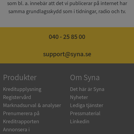
som bl. a. innebär att det vi publicerar på internet har
samma grundlagsskydd som i tidningar, radio och tv.
ARRAffinity
Session
Microsoft
Corporation
.syna.se
040 - 25 85 00
support@syna.se
__RequestVerificationToken
Session
Microsoft
Corporation
Produkter
Om Syna
upplysningar.syna.se
Kreditupplysning
Det här är Syna
Registervård
Nyheter
Marknadsurval & analyser
Lediga tjänster
Prenumerera på
Pressmaterial
Kreditrapporten
Linkedin
Annonsera i