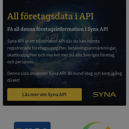
All företagsdata i API
Få all denna företagsinformation i Syna API
Strikt nödvändigt
Prestanda
Inriktning
Syna API är ett blixtsnabbt API där du kan hämta
Funktioner
Oklassificerade
registrerade företagsuppgifter, betalningsanmärkningar,
Strikt nödvändiga kakor tillåter
skatteuppgifter och mycket mer på alla Sveriges företag
kärnwebbplatsfunktioner som användarinloggning
och kontohantering. Webbplatsen kan inte
och personer.
användas ordentligt utan strikt nödvändiga cookies.
Denna sida använder Syna API. Bli kund idag och kom igång
Leverantör
/
Namn
Utgån
direkt!
Domän
__RequestVerificationToken
Session
Microsoft
Läs mer om Syna API
Corporation
de.syna.se