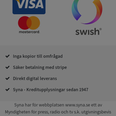
Google
Privacy Policy
VISITOR_PRIVACY_METADATA
5 månader
YouTube
4 veckor
.youtube.com
Inga kopior till omfrågad
Säker betalning med stripe
Direkt digital leverans
ASP.NET_SessionId
Session
Microsoft
Syna - Kreditupplysningar sedan 1947
Corporation
de.syna.se
Syna har för webbplatsen www.syna.se ett av
Myndigheten för press, radio och tv s.k. utgivningsbevis