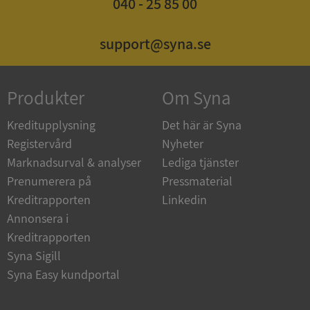
040 - 25 85 00
support@syna.se
_GRECAPTCHA
5 månader
Google LLC
4 veckor
www.google.com
Produkter
Om Syna
Kreditupplysning
Det här är Syna
Registervård
Nyheter
ASP.NET_SessionId
Session
Microsoft
Corporation
Marknadsurval & analyser
Lediga tjänster
en.syna.se
Prenumerera på
Pressmaterial
Kreditrapporten
Linkedin
Annonsera i
Kreditrapporten
__RequestVerificationToken
Session
Microsoft
Syna Sigill
Corporation
Syna Easy kundportal
en.syna.se