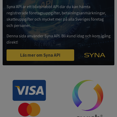
Syna API är ett blixtsnabbt API där du kan hämta
Google
registrerade företagsuppgifter, betalningsanmärkningar,
Privacy Policy
VISITOR_PRIVACY_METADATA
5 månader
YouTube
skatteuppgifter och mycket mer på alla Sveriges företag
4 veckor
.youtube.com
och personer.
Denna sida använder Syna API. Bli kund idag och kom igång
direkt!
Läs mer om Syna API
ASP.NET_SessionId
Session
Microsoft
Corporation
de.syna.se
ARRAffinity
Session
Microsoft
Corporation