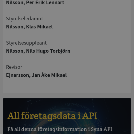
Nilsson, Per Erik Lennart
Strikt nödvändigt
Prestanda
Inriktning
Styrelseledamot
Funktioner
Oklassificerade
Nilsson, Klas Mikael
Strikt nödvändiga kakor tillåter
kärnwebbplatsfunktioner som användarinloggning
Styrelsesuppleant
och kontohantering. Webbplatsen kan inte
Nilsson, Nils Hugo Torbjörn
användas ordentligt utan strikt nödvändiga cookies.
Leverantör
/
Namn
Utgån
Revisor
Domän
Ejnarsson, Jan Åke Mikael
__RequestVerificationToken
Session
Microsoft
Corporation
de.syna.se
All företagsdata i API
Få all denna företagsinformation i Syna API