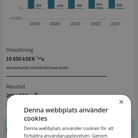
Omsättning
10 650 kSEK
Minskning från 2024 till 2025 med 32,6%
Resultat
204 kSEK
×
Ökning från 2024 till 2025
Denna webbplats använder
cookies
Kontaktuppgifter
Denna webbplats använder cookies för att
förbättra användarupplevelsen. Genom