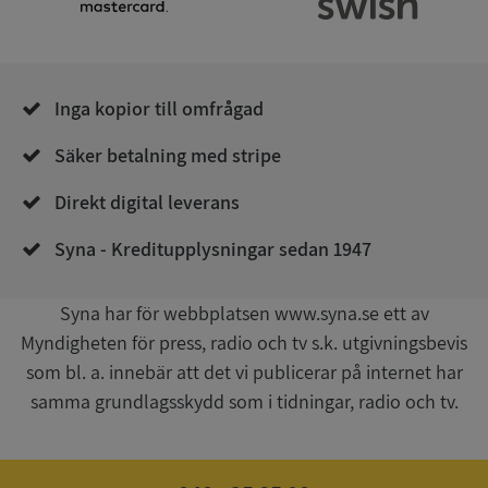
.syna.se
Inga kopior till omfrågad
Säker betalning med stripe
__RequestVerificationToken
Session
Microsoft
Corporation
Direkt digital leverans
upplysningar.syna.se
Syna - Kreditupplysningar sedan 1947
Syna har för webbplatsen www.syna.se ett av
Myndigheten för press, radio och tv s.k. utgivningsbevis
som bl. a. innebär att det vi publicerar på internet har
samma grundlagsskydd som i tidningar, radio och tv.
CookieScriptConsent
1 år 1
CookieScript
månad
.syna.se