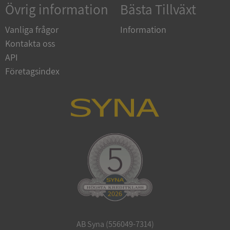
Övrig information
Bästa Tillväxt
Vanliga frågor
Information
Kontakta oss
API
Företagsindex
ARRAffinitySameSite
Session
Microsoft
Corporation
.syna.se
ASP.NET_SessionId
Session
Microsoft
Corporation
upplysningar.syna.se
AB Syna (556049-7314)