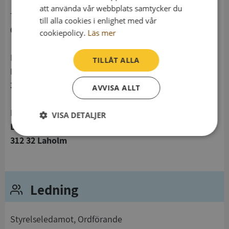
att använda vår webbplats samtycker du
telefon
till alla cookies i enlighet med vår
043048100
cookiepolicy.
Läs mer
Postadress
TILLÅT ALLA
Löparegränd 1
312 32 Laholm
AVVISA ALLT
Besöksadress
VISA DETALJER
Löparegränd 1
Strikt
Prestanda
Inriktning
312 32 Laholm
nödvändigt
Funktioner
Oklassificerade
Ledning
Styrelseledamot, Ordförande