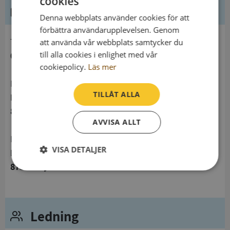
cookies
Kontaktuppgifter
Denna webbplats använder cookies för att
förbättra användarupplevelsen. Genom
telefon
att använda vår webbplats samtycker du
till alla cookies i enlighet med vår
061233055
cookiepolicy.
Läs mer
Postadress
TILLÅT ALLA
Lilla Nygatan
873 71 Nyland
AVVISA ALLT
Besöksadress
VISA DETALJER
Lilla Nygatan
873 71 Nyland
Strikt
Prestanda
Inriktning
nödvändigt
Ledning
Funktioner
Oklassificerade