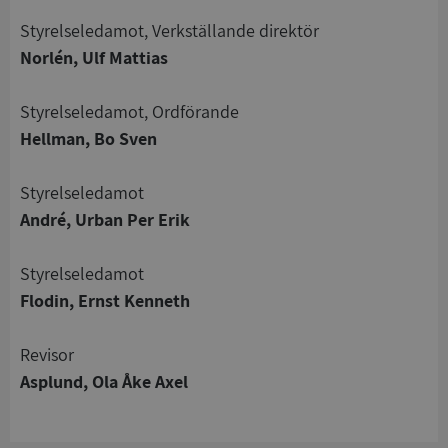
Styrelseledamot, Verkställande direktör
Norlén, Ulf Mattias
Styrelseledamot, Ordförande
Strikt nödvändigt
Prestanda
Inriktning
Hellman, Bo Sven
Funktioner
Oklassificerade
Strikt nödvändiga kakor tillåter
Styrelseledamot
kärnwebbplatsfunktioner som användarinloggning
André, Urban Per Erik
och kontohantering. Webbplatsen kan inte
användas ordentligt utan strikt nödvändiga cookies.
Leverantör
/
Styrelseledamot
Namn
Utgån
Domän
Flodin, Ernst Kenneth
__RequestVerificationToken
Session
Microsoft
Corporation
Revisor
de.syna.se
Asplund, Ola Åke Axel