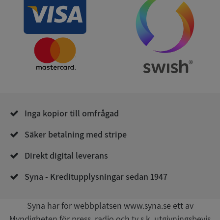
ARRAffinity
Session
Microsoft
Corporation
.syna.se
Inga kopior till omfrågad
__RequestVerificationToken
Session
Microsoft
Corporation
upplysningar.syna.se
Säker betalning med stripe
Direkt digital leverans
Syna - Kreditupplysningar sedan 1947
Syna har för webbplatsen www.syna.se ett av
Myndigheten för press, radio och tv s.k. utgivningsbevis