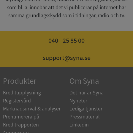
som bl. a. innebär att det vi publicerar på internet har
CookieScriptConsent
1 år 1
CookieScript
samma grundlagsskydd som i tidningar, radio och tv.
månad
.syna.se
040 - 25 85 00
_GRECAPTCHA
5 månader
Google LLC
support@syna.se
4 veckor
www.google.com
Produkter
Om Syna
ASP.NET_SessionId
Session
Microsoft
Corporation
en.syna.se
Kreditupplysning
Det här är Syna
Registervård
Nyheter
Marknadsurval & analyser
Lediga tjänster
Prenumerera på
Pressmaterial
Kreditrapporten
Linkedin
__RequestVerificationToken
Session
Microsoft
Annonsera i
Corporation