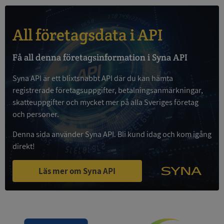
All företagsdata i API
Google
Få all denna företagsinformation i Syna API
Privacy Policy
VISITOR_PRIVACY_METADATA
5 månader
YouTube
4 veckor
.youtube.com
Syna API är ett blixtsnabbt API där du kan hämta
registrerade företagsuppgifter, betalningsanmärkningar,
skatteuppgifter och mycket mer på alla Sveriges företag
och personer.
Denna sida använder Syna API. Bli kund idag och kom igång
direkt!
Läs mer om Syna API
ASP.NET_SessionId
Session
Microsoft
Corporation
de.syna.se