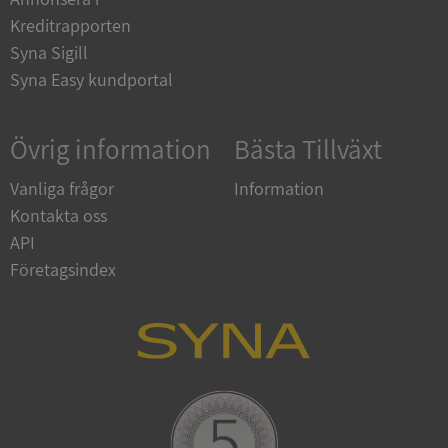
en.syna.se
Kreditrapporten
Syna Sigill
Syna Easy kundportal
Övrig information
Bästa Tillväxt
Vanliga frågor
Information
Kontakta oss
ARRAffinitySameSite
Session
Microsoft
API
Corporation
.syna.se
Företagsindex
ASP.NET_SessionId
Session
Microsoft
Corporation
upplysningar.syna.se