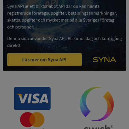
Syna API är ett blixtsnabbt API där du kan hämta
Google
registrerade företagsuppgifter, betalningsanmärkningar,
Privacy Policy
VISITOR_PRIVACY_METADATA
5 månader
YouTube
skatteuppgifter och mycket mer på alla Sveriges företag
4 veckor
.youtube.com
och personer.
Denna sida använder Syna API. Bli kund idag och kom igång
direkt!
Läs mer om Syna API
ASP.NET_SessionId
Session
Microsoft
Corporation
de.syna.se
ARRAffinity
Session
Microsoft
Corporation