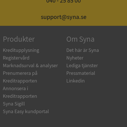
040 - 25 85 00
support@syna.se
_GRECAPTCHA
5 månader
Google LLC
4 veckor
www.google.com
Produkter
Om Syna
Kreditupplysning
Det här är Syna
Registervård
Nyheter
ASP.NET_SessionId
Session
Microsoft
Corporation
Marknadsurval & analyser
Lediga tjänster
en.syna.se
Prenumerera på
Pressmaterial
Kreditrapporten
Linkedin
Annonsera i
Kreditrapporten
Syna Sigill
__RequestVerificationToken
Session
Microsoft
Corporation
Syna Easy kundportal
en.syna.se