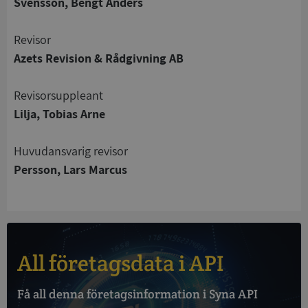
Svensson, Bengt Anders
Strikt nödvändigt
Prestanda
Inriktning
Revisor
Funktioner
Oklassificerade
Azets Revision & Rådgivning AB
Strikt nödvändiga kakor tillåter
kärnwebbplatsfunktioner som användarinloggning
Revisorsuppleant
och kontohantering. Webbplatsen kan inte
Lilja, Tobias Arne
användas ordentligt utan strikt nödvändiga cookies.
Leverantör
/
Namn
Utgån
Huvudansvarig revisor
Domän
Persson, Lars Marcus
__RequestVerificationToken
Session
Microsoft
Corporation
de.syna.se
All företagsdata i API
Få all denna företagsinformation i Syna API