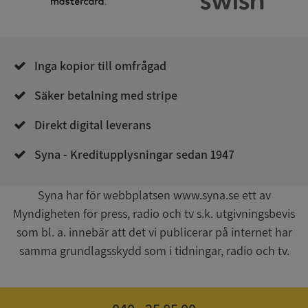
.syna.se
Inga kopior till omfrågad
Säker betalning med stripe
__RequestVerificationToken
Session
Microsoft
Direkt digital leverans
Corporation
upplysningar.syna.se
Syna - Kreditupplysningar sedan 1947
Syna har för webbplatsen www.syna.se ett av
Myndigheten för press, radio och tv s.k. utgivningsbevis
som bl. a. innebär att det vi publicerar på internet har
samma grundlagsskydd som i tidningar, radio och tv.
CookieScriptConsent
1 år 1
CookieScript
månad
.syna.se