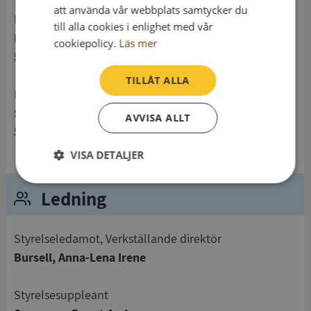
att använda vår webbplats samtycker du
Postadress
till alla cookies i enlighet med vår
Box 98
cookiepolicy.
Läs mer
514 22 Tranemo
TILLÅT ALLA
Besöksadress
Storgatan 9
AVVISA ALLT
514 33 Tranemo
VISA DETALJER
Strikt
Prestanda
Inriktning
Ledning
nödvändigt
Styrelseledamot, Verkställande direktör
Funktioner
Oklassificerade
Bursell, Anna-Lena Irene
Styrelsesuppleant