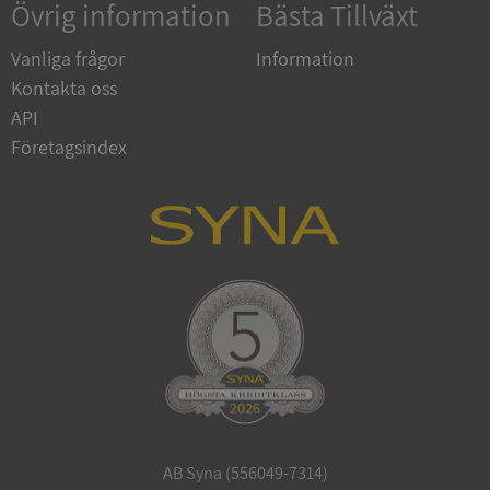
Övrig information
Bästa Tillväxt
Vanliga frågor
Information
Kontakta oss
API
Företagsindex
ARRAffinitySameSite
Session
Microsoft
Corporation
.syna.se
ASP.NET_SessionId
Session
Microsoft
Corporation
upplysningar.syna.se
AB Syna (556049-7314)