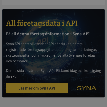
All företagsdata i API
Google
Privacy Policy
Få all denna företagsinformation i Syna API
VISITOR_PRIVACY_METADATA
5 månader
YouTube
4 veckor
.youtube.com
Syna API är ett blixtsnabbt API där du kan hämta
registrerade företagsuppgifter, betalningsanmärkningar,
skatteuppgifter och mycket mer på alla Sveriges företag
och personer.
Denna sida använder Syna API. Bli kund idag och kom igång
direkt!
ASP.NET_SessionId
Session
Microsoft
Läs mer om Syna API
Corporation
de.syna.se