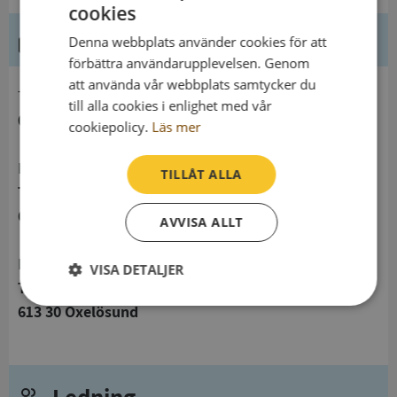
cookies
Kontaktuppgifter
Denna webbplats använder cookies för att
förbättra användarupplevelsen. Genom
att använda vår webbplats samtycker du
telefon
till alla cookies i enlighet med vår
0706439506
cookiepolicy.
Läs mer
Postadress
TILLÅT ALLA
Thorsgatan 10
613 30 Oxelösund
AVVISA ALLT
Besöksadress
VISA DETALJER
Thorsgatan 10
Strikt
Prestanda
Inriktning
613 30 Oxelösund
nödvändigt
Funktioner
Oklassificerade