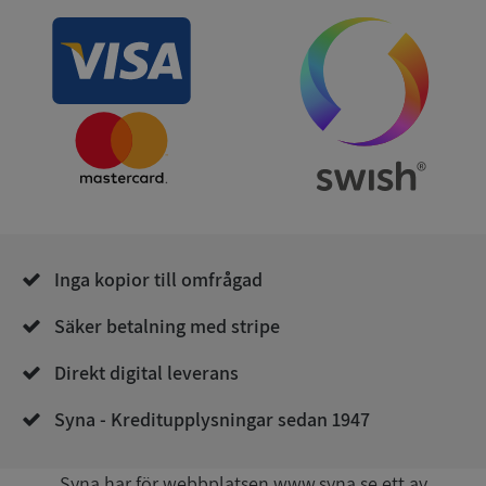
ARRAffinity
Session
Microsoft
Corporation
.syna.se
__RequestVerificationToken
Session
Microsoft
Inga kopior till omfrågad
Corporation
upplysningar.syna.se
Säker betalning med stripe
Direkt digital leverans
Syna - Kreditupplysningar sedan 1947
Syna har för webbplatsen www.syna.se ett av