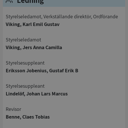
Ledning
Styrelseledamot, Verkställande direktör, Ordförande
Viking, Karl Emil Gustav
Strikt nödvändigt
Prestanda
Inriktning
Styrelseledamot
Funktioner
Oklassificerade
Viking, Jers Anna Camilla
Strikt nödvändiga kakor tillåter
kärnwebbplatsfunktioner som användarinloggning
Styrelsesuppleant
och kontohantering. Webbplatsen kan inte
Eriksson Jobenius, Gustaf Erik B
användas ordentligt utan strikt nödvändiga cookies.
Leverantör
/
Namn
Utgån
Styrelsesuppleant
Domän
Lindelöf, Johan Lars Marcus
__RequestVerificationToken
Session
Microsoft
Corporation
de.syna.se
Revisor
Benne, Claes Tobias