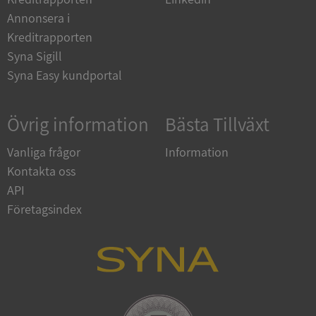
Corporation
Annonsera i
en.syna.se
Kreditrapporten
Syna Sigill
Syna Easy kundportal
Övrig information
Bästa Tillväxt
Vanliga frågor
Information
Kontakta oss
ARRAffinitySameSite
Session
Microsoft
Corporation
API
.syna.se
Företagsindex
ASP.NET_SessionId
Session
Microsoft
Corporation
upplysningar.syna.se