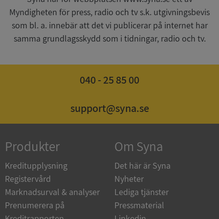
Myndigheten för press, radio och tv s.k. utgivningsbevis
som bl. a. innebär att det vi publicerar på internet har
CookieScriptConsent
1 år 1
CookieScript
månad
.syna.se
samma grundlagsskydd som i tidningar, radio och tv.
040 - 25 85 00
_GRECAPTCHA
5 månader
Google LLC
4 veckor
www.google.com
support@syna.se
ASP.NET_SessionId
Session
Produkter
Om Syna
Microsoft
Corporation
en.syna.se
Kreditupplysning
Det här är Syna
Registervård
Nyheter
Marknadsurval & analyser
Lediga tjänster
Prenumerera på
Pressmaterial
Kreditrapporten
Linkedin
__RequestVerificationToken
Session
Microsoft