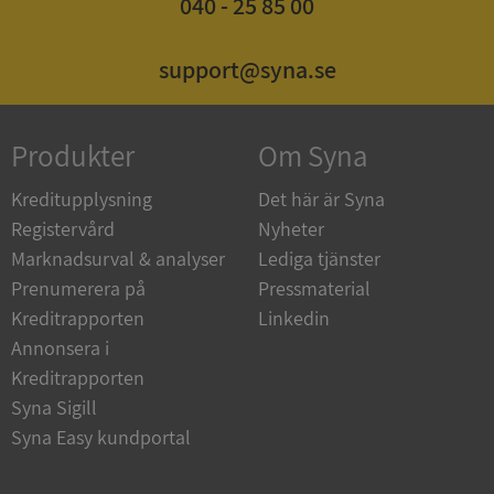
040 - 25 85 00
support@syna.se
_GRECAPTCHA
5 månader
Google LLC
4 veckor
www.google.com
Produkter
Om Syna
Kreditupplysning
Det här är Syna
Registervård
Nyheter
ASP.NET_SessionId
Session
Microsoft
Corporation
Marknadsurval & analyser
Lediga tjänster
en.syna.se
Prenumerera på
Pressmaterial
Kreditrapporten
Linkedin
Annonsera i
Kreditrapporten
__RequestVerificationToken
Session
Microsoft
Syna Sigill
Corporation
Syna Easy kundportal
en.syna.se