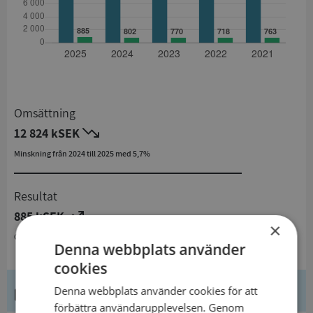
Omsättning
12 824 kSEK
Minskning från 2024 till 2025 med 5,7%
Resultat
885 kSEK
×
Ökning från 2024 till 2025 med 10,3%
Denna webbplats använder
cookies
Kontaktuppgifter
Denna webbplats använder cookies för att
förbättra användarupplevelsen. Genom