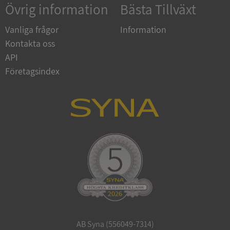
Övrig information
Bästa Tillväxt
Vanliga frågor
Information
Kontakta oss
API
Företagsindex
ARRAffinitySameSite
Session
Microsoft
Corporation
.syna.se
ASP.NET_SessionId
Session
Microsoft
Corporation
upplysningar.syna.se
AB Syna (556049-7314)