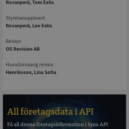
Rovanperä, Toni Eelis
Strikt nödvändigt
Prestanda
Inriktning
Styrelsesuppleant
Funktioner
Oklassificerade
Rovanperä, Leo Eelis
Strikt nödvändiga kakor tillåter
kärnwebbplatsfunktioner som användarinloggning
Revisor
och kontohantering. Webbplatsen kan inte
OS Revision AB
användas ordentligt utan strikt nödvändiga cookies.
Leverantör
/
Namn
Utgån
Huvudansvarig revisor
Domän
Henriksson, Lina Sofia
__RequestVerificationToken
Session
Microsoft
Corporation
de.syna.se
All företagsdata i API
Få all denna företagsinformation i Syna API