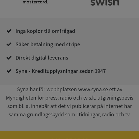
.syna.se
Inga kopior till omfrågad
Säker betalning med stripe
__RequestVerificationToken
Session
Microsoft
Corporation
Direkt digital leverans
upplysningar.syna.se
Syna - Kreditupplysningar sedan 1947
Syna har för webbplatsen www.syna.se ett av
Myndigheten för press, radio och tv s.k. utgivningsbevis
som bl. a. innebär att det vi publicerar på internet har
samma grundlagsskydd som i tidningar, radio och tv.
CookieScriptConsent
1 år 1
CookieScript
månad
.syna.se