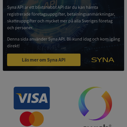
Syna API är ett blixtsnabbt API där du kan hämta
Google
registrerade företagsuppgifter, betalningsanmärkningar,
Privacy Policy
VISITOR_PRIVACY_METADATA
5 månader
YouTube
skatteuppgifter och mycket mer på alla Sveriges företag
4 veckor
.youtube.com
och personer.
Denna sida använder Syna API. Bli kund idag och kom igång
direkt!
Läs mer om Syna API
ASP.NET_SessionId
Session
Microsoft
Corporation
de.syna.se
ARRAffinity
Session
Microsoft
Corporation