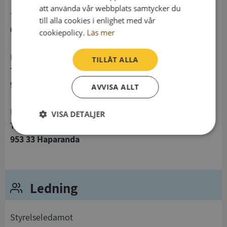
att använda vår webbplats samtycker du
telefon
till alla cookies i enlighet med vår
092214647
cookiepolicy.
Läs mer
Postadress
TILLÅT ALLA
Tjädervägen 13
953 33 Haparanda
AVVISA ALLT
Besöksadress
VISA DETALJER
Tjädervägen 13
Strikt
Prestanda
Inriktning
953 33 Haparanda
nödvändigt
Funktioner
Oklassificerade
Ledning
Styrelseledamot