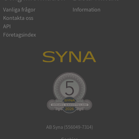
Vanliga frågor
Information
Kontakta oss
API
Företagsindex
ARRAffinitySameSite
Session
Microsoft
Corporation
.syna.se
ASP.NET_SessionId
Session
Microsoft
Corporation
upplysningar.syna.se
AB Syna (556049-7314)