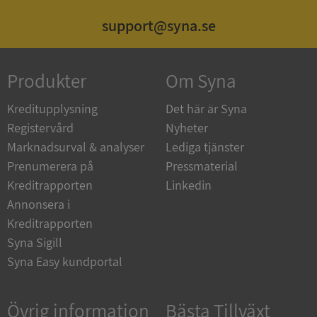
support@syna.se
_GRECAPTCHA
5 månader
Google LLC
Produkter
Om Syna
4 veckor
www.google.com
Kreditupplysning
Det här är Syna
Registervård
Nyheter
ASP.NET_SessionId
Session
Microsoft
Marknadsurval & analyser
Lediga tjänster
Corporation
en.syna.se
Prenumerera på
Pressmaterial
Kreditrapporten
Linkedin
Annonsera i
Kreditrapporten
Syna Sigill
__RequestVerificationToken
Session
Microsoft
Syna Easy kundportal
Corporation
en.syna.se
Övrig information
Bästa Tillväxt