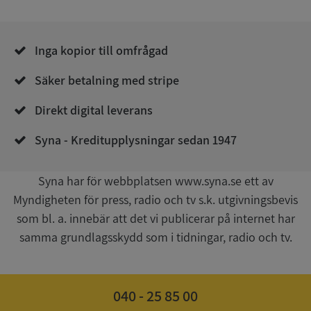
Inga kopior till omfrågad
Säker betalning med stripe
__RequestVerificationToken
Session
Microsoft
Direkt digital leverans
Corporation
upplysningar.syna.se
Syna - Kreditupplysningar sedan 1947
Syna har för webbplatsen www.syna.se ett av
Myndigheten för press, radio och tv s.k. utgivningsbevis
som bl. a. innebär att det vi publicerar på internet har
samma grundlagsskydd som i tidningar, radio och tv.
CookieScriptConsent
1 år 1
CookieScript
månad
.syna.se
040 - 25 85 00