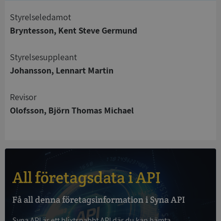
Styrelseledamot
Strikt nödvändigt
Prestanda
Inriktning
Bryntesson, Kent Steve Germund
Funktioner
Oklassificerade
Strikt nödvändiga kakor tillåter
Styrelsesuppleant
kärnwebbplatsfunktioner som användarinloggning
och kontohantering. Webbplatsen kan inte
Johansson, Lennart Martin
användas ordentligt utan strikt nödvändiga cookies.
Leverantör
/
Revisor
Namn
Utgån
Domän
Olofsson, Björn Thomas Michael
__RequestVerificationToken
Session
Microsoft
Corporation
de.syna.se
All företagsdata i API
Få all denna företagsinformation i Syna API
Syna API är ett blixtsnabbt API där du kan hämta