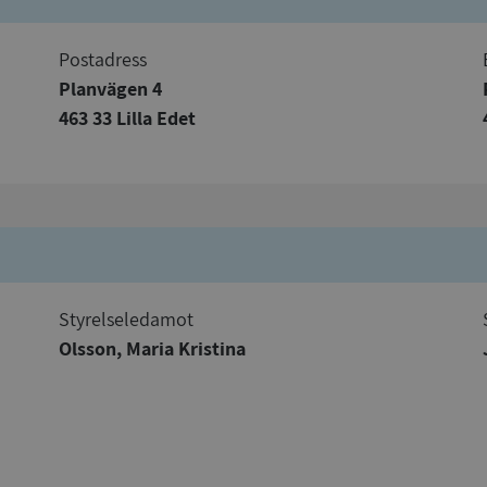
Postadress
Planvägen 4
Strikt nödvändigt
Prestanda
Inriktning
Funktioner
Oklassificerade
463 33 Lilla Edet
kor tillåter kärnwebbplatsfunktioner som användarinloggning och kontohantering. We
utan strikt nödvändiga cookies.
Leverantör
/
Utgång
Beskrivning
Domän
ionToken
Session
Det här är en förfalskningscookie s
Microsoft
webbapplikationer byggda med AS
Corporation
Den är utformad för att stoppa obe
de.syna.se
av innehåll till en webbplats, känd
Styrelseledamot
över flera webbplatser. Den innehå
information om användaren och fö
Olsson, Maria Kristina
webbläsaren stängs.
METADATA
5 månader
Denna cookie används för att lagr
YouTube
4 veckor
samtycke och sekretessval för dera
.youtube.com
Google Privacy Policy
webbplatsen. Den registrerar uppg
samtycke om olika sekretesspolicyer
vilket säkerställer att deras prefere
framtida sessioner.