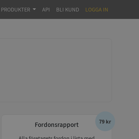
PRODUKTER
API
BLI KUND
LOGGA IN
79 kr
Fordonsrapport
Alla företagets fordon i lista med