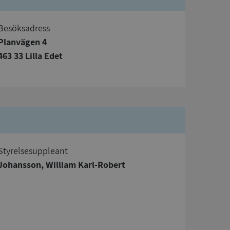
Besöksadress
Planvägen 4
463 33 Lilla Edet
bbplatsen kan inte
om ställs av
P.NET MVC-teknik.
hörig publicering
 som förfalskning
Styrelsesuppleant
ller ingen
rstörs när
Johansson, William Karl-Robert
a användarens
s interaktion med
ifter om besökarens
 och inställningar,
nser hedras i