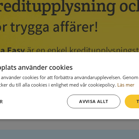
plats använder cookies
använder cookies för att förbättra användarupplevelsen. Genom 
er du till alla cookies i enlighet med vår cookiepolicy.
Läs mer
ER
AVVISA ALLT
T
Prestanda
Inriktning
Funktioner