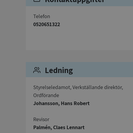
telefon
0520651322
Strikt nödvändiga ka
användas ordentligt 
Namn
Ledning
__RequestVerificat
Styrelseledamot, Verkställande direktör,
Ordförande
Johansson, Hans Robert
VISITOR_PRIVACY_
Revisor
Palmén, Claes Lennart