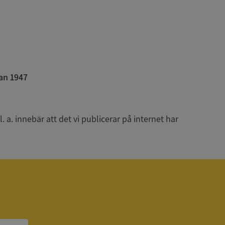
han besökte
om ställs av
P.NET MVC-teknik.
hörig publicering
 som förfalskning
ller ingen
rstörs när
an 1947
som värdplattform
g, säkerställer
n en besökares
ma server i
 a. innebär att det vi publicerar på internet har
ck och utför
en använder
 som
han besökte
eskrivning
sal Analytics -