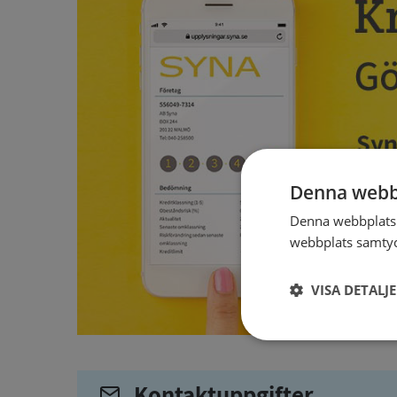
Denna webb
Denna webbplats 
webbplats samtyck
VISA DETALJ
Strikt
nödvändigt
Kontaktuppgifter