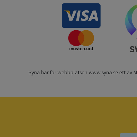
__RequestVerificat
ARRAffinitySameSit
Syna har för webbplatsen www.syna.se ett av Mynd
ASP.NET_SessionId
Namn
Namn
__Secure-YNID
Namn
__Secure-ROLLOU
_ga