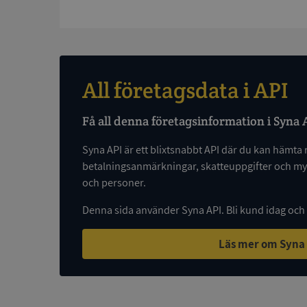
ASP.NET_SessionId
ARRAffinity
All företagsdata i API
Få all denna företagsinformation i Syna 
__RequestVerificat
Syna API är ett blixtsnabbt API där du kan hämta 
betalningsanmärkningar, skatteuppgifter och myc
och personer.
CookieScriptConse
Denna sida använder Syna API. Bli kund idag och
Läs mer om Syna
_GRECAPTCHA
ASP.NET_SessionId