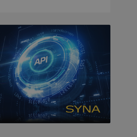
ck och utför
en använder
 som
han besökte
tser som körs på
Den används för
ställa att
as till samma server
om ställs av
P.NET MVC-teknik.
hörig publicering
 som förfalskning
ller ingen
rstörs när
cript.com-tjänsten
för besökarens
ie-Script.com
ödvändig cookie
att tillhandahålla
ck och utför
en använder
 som