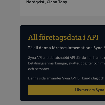
Nordqvist, Glenn Tony
ASP.NET_SessionId
ARRAffinity
All företagsdata i API
__RequestVerificat
Få all denna företagsinformation i Syna 
Syna API är ett blixtsnabbt API där du kan hämta 
betalningsanmärkningar, skatteuppgifter och myc
och personer.
CookieScriptConse
Denna sida använder Syna API. Bli kund idag och
_GRECAPTCHA
Läs mer om Syna
ASP.NET_SessionId