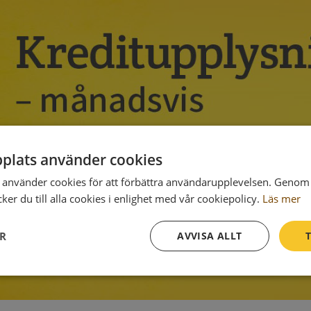
plats använder cookies
använder cookies för att förbättra användarupplevelsen. Genom 
er du till alla cookies i enlighet med vår cookiepolicy.
Läs mer
ER
AVVISA ALLT
T
Prestanda
Inriktning
Funktioner