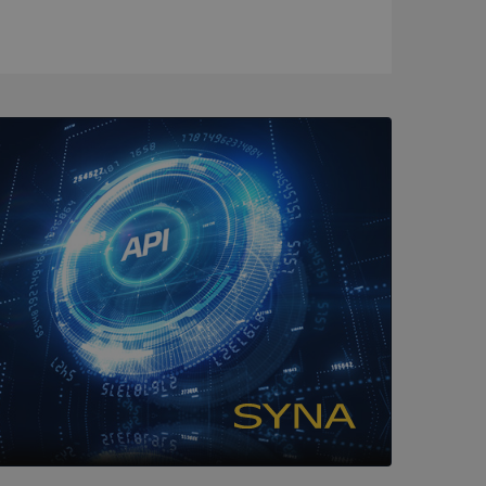
ck och utför
en använder
 som
han besökte
tser som körs på
Den används för
ställa att
as till samma server
om ställs av
P.NET MVC-teknik.
hörig publicering
 som förfalskning
ller ingen
rstörs när
cript.com-tjänsten
för besökarens
ie-Script.com
ödvändig cookie
att tillhandahålla
ck och utför
en använder