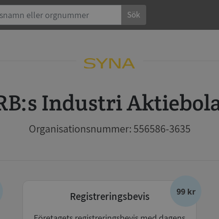
Sök
RB:s Industri Aktiebol
Organisationsnummer: 556586-3635
99 kr
Registreringsbevis
Företagets registreringsbevis med dagens