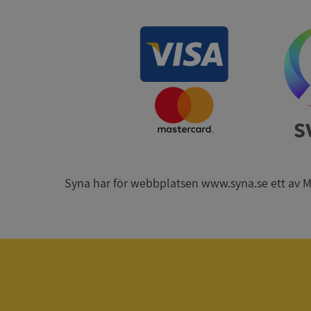
__RequestVerificat
ARRAffinitySameSit
Syna har för webbplatsen www.syna.se ett av Mynd
ASP.NET_SessionId
Namn
Namn
__Secure-YNID
Namn
__Secure-ROLLOU