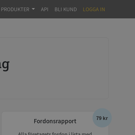
PRODUKTER
API
BLI KUND
LOGGA IN
ag
79 kr
Fordonsrapport
Alla företagets fordon i lista med