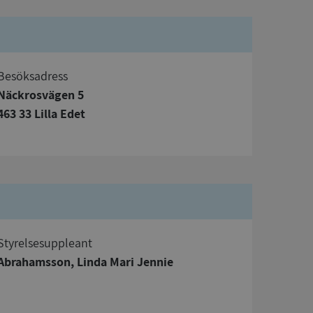
Besöksadress
Näckrosvägen 5
bbplatsen kan inte
463 33 Lilla Edet
om ställs av
P.NET MVC-teknik.
hörig publicering
 som förfalskning
ller ingen
rstörs när
Styrelsesuppleant
a användarens
Abrahamsson, Linda Mari Jennie
s interaktion med
ifter om besökarens
 och inställningar,
nser hedras i