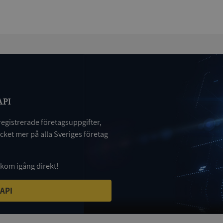
Session
Denna cookie ställs in av Doublecli
Microsoft
information om hur slutanvändar
Corporation
webbplatsen och eventuell reklam
de.syna.se
slutanvändaren kan ha sett innan 
nämnda webbplats.
Session
Denna cookie ställs in av webbpla
Microsoft
Windows Azure-molnplattformen. 
Corporation
belastningsbalansering för att säker
.syna.se
besökarsidans förfrågningar diriger
i varje surfningssession.
ionToken
Session
Det här är en förfalskningscookie s
Microsoft
API
webbapplikationer byggda med AS
Corporation
Den är utformad för att stoppa obe
upplysningar.syna.se
av innehåll till en webbplats, känd
registrerade företagsuppgifter,
över flera webbplatser. Den innehå
information om användaren och fö
ket mer på alla Sveriges företag
webbläsaren stängs.
nt
1 år 1
Denna cookie används av Cookie-S
CookieScript
månad
för att komma ihåg preferenserna 
.syna.se
cookie. Det är nödvändigt att Cook
 kom igång direkt!
cookiebanner fungerar korrekt.
5 månader
Google reCAPTCHA ställer in en n
Google LLC
 API
4 veckor
(_GRECAPTCHA) när den körs i syfte 
www.google.com
riskanalysen.
Session
Denna cookie ställs in av Doublecli
Microsoft
information om hur slutanvändar
Corporation