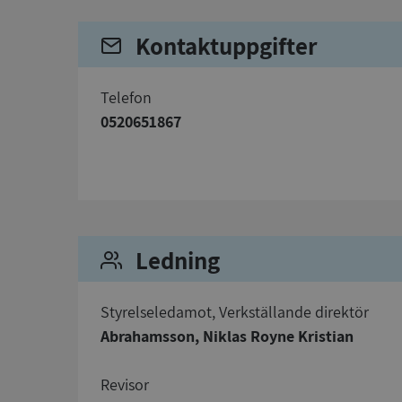
Kontaktuppgifter
telefon
0520651867
Strikt nödvändiga ka
användas ordentligt 
Namn
__RequestVerificat
Ledning
Styrelseledamot, Verkställande direktör
VISITOR_PRIVACY_
Abrahamsson, Niklas Royne Kristian
Revisor