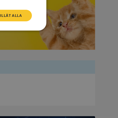
ILLÅT ALLA
Oklassificerade
bbplatsen kan inte
om ställs av
P.NET MVC-teknik.
hörig publicering