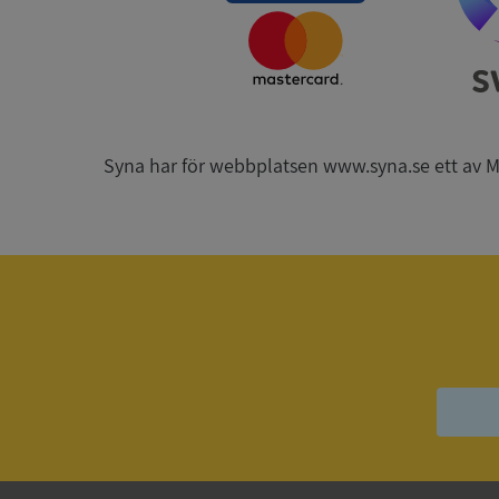
CookieScriptConse
_GRECAPTCHA
Syna har för webbplatsen www.syna.se ett av Mynd
ASP.NET_SessionId
__RequestVerificat
ARRAffinitySameSit
ASP.NET_SessionId