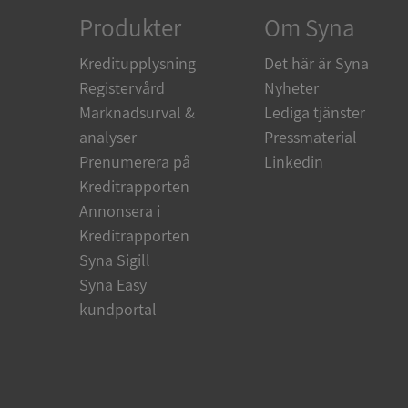
Produkter
Om Syna
Kreditupplysning
Det här är Syna
Registervård
Nyheter
Namn
Marknadsurval &
Lediga tjänster
Namn
__Secure-YNID
Namn
analyser
Pressmaterial
__Secure-ROLLOU
Prenumerera på
Linkedin
_ga
VISITOR_INFO1_LIV
Kreditrapporten
Annonsera i
Kreditrapporten
_gcl_au
Syna Sigill
_ga_500HK9YKMV
Syna Easy
YSC
kundportal