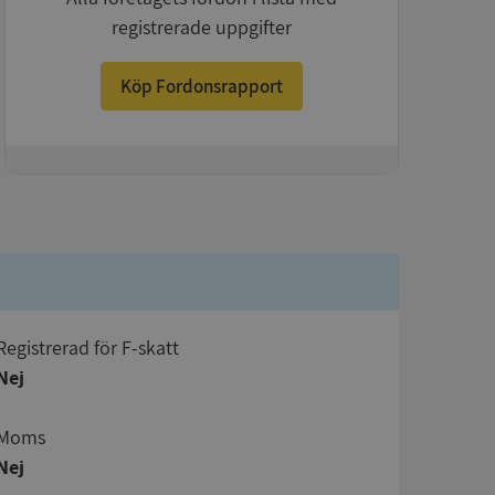
registrerade uppgifter
Köp Fordonsrapport
+
registrerad för F-skatt
Nej
Moms
Nej