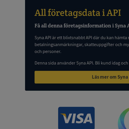
All företagsdata i API
VISITOR_PRIVACY_
Få all denna företagsinformation i Syna 
Syna API är ett blixtsnabbt API där du kan hämta 
betalningsanmärkningar, skatteuppgifter och myc
och personer.
ASP.NET_SessionId
Denna sida använder Syna API. Bli kund idag och
Läs mer om Syna
ARRAffinity
__RequestVerificat