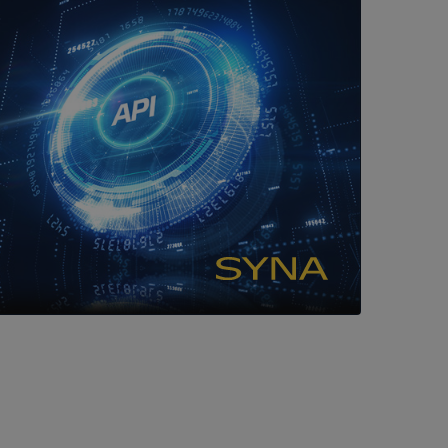
 som förfalskning
ller ingen
rstörs när
a användarens
s interaktion med
ifter om besökarens
 och inställningar,
nser hedras i
ck och utför
en använder
 som
han besökte
tser som körs på
Den används för
ställa att
as till samma server
om ställs av
P.NET MVC-teknik.
hörig publicering
 som förfalskning
ller ingen
rstörs när