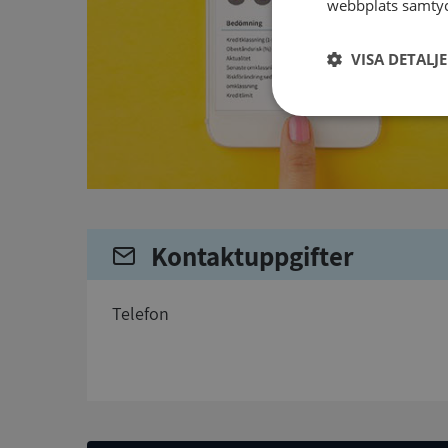
webbplats samtyck
VISA DETALJ
Strikt
nödvändigt
Kontaktuppgifter
telefon
Strikt nödvändiga ka
användas ordentligt 
Namn
__RequestVerificat