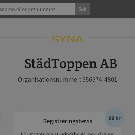
Sök
StädToppen AB
Organisationsnummer: 556574-4801
99 kr
Registreringsbevis
Företagets registreringsbevis med dagens