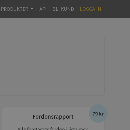
PRODUKTER
API
BLI KUND
LOGGA IN
79 kr
Fordonsrapport
Alla företagets fordon i lista med