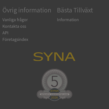
Övrig information
Bästa Tillväxt
Vanliga frågor
Information
Kontakta oss
API
Företagsindex
ARRAffinitySameSite
Session
Microsoft
Corporation
.syna.se
ASP.NET_SessionId
Session
Microsoft
Corporation
upplysningar.syna.se