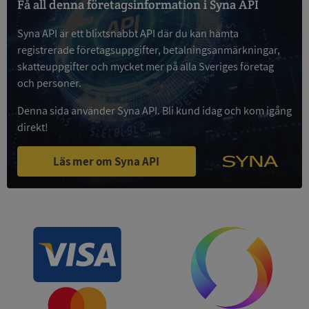
Få all denna företagsinformation i Syna API
Syna API är ett blixtsnabbt API där du kan hämta
Google
Privacy Policy
registrerade företagsuppgifter, betalningsanmärkningar,
VISITOR_PRIVACY_METADATA
5 månader
YouTube
4 veckor
.youtube.com
skatteuppgifter och mycket mer på alla Sveriges företag
och personer.
Denna sida använder Syna API. Bli kund idag och kom igång
direkt!
Läs mer om Syna API
ASP.NET_SessionId
Session
Microsoft
Corporation
de.syna.se
ARRAffinity
Session
Microsoft