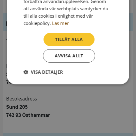
förbättra användarupplevelsen. Genom
att använda vår webbplats samtycker du
till alla cookies i enlighet med vår
Kontaktuppgifter
cookiepolicy.
Läs mer
TILLÅT ALLA
telefon
AVVISA ALLT
Postadress
VISA DETALJER
Sund 205
742 93 Östhammar
Strikt
Prestanda
Inriktning
nödvändigt
Besöksadress
Sund 205
Funktioner
Oklassificerade
742 93 Östhammar