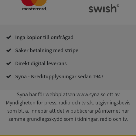
Corporation
.syna.se
Inga kopior till omfrågad
Säker betalning med stripe
__RequestVerificationToken
Session
Microsoft
Corporation
Direkt digital leverans
upplysningar.syna.se
Syna - Kreditupplysningar sedan 1947
Syna har för webbplatsen www.syna.se ett av
Myndigheten för press, radio och tv s.k. utgivningsbevis
som bl. a. innebär att det vi publicerar på internet har
samma grundlagsskydd som i tidningar, radio och tv.
CookieScriptConsent
1 år 1
CookieScript
månad
.syna.se