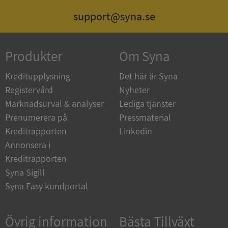
support@syna.se
_GRECAPTCHA
5 månader
Google LLC
Produkter
Om Syna
4 veckor
www.google.com
Kreditupplysning
Det här är Syna
Registervård
Nyheter
ASP.NET_SessionId
Session
Microsoft
Marknadsurval & analyser
Lediga tjänster
Corporation
en.syna.se
Prenumerera på
Pressmaterial
Kreditrapporten
Linkedin
Annonsera i
Kreditrapporten
Syna Sigill
__RequestVerificationToken
Session
Microsoft
Syna Easy kundportal
Corporation
en.syna.se
Övrig information
Bästa Tillväxt