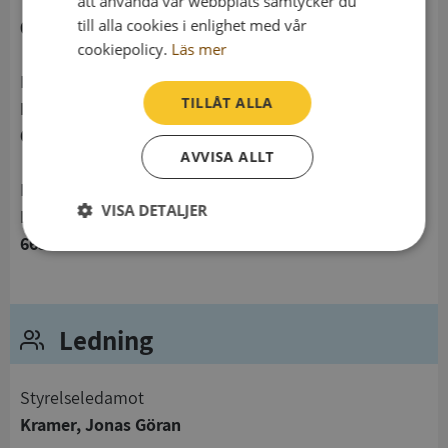
telefon
att använda vår webbplats samtycker du
till alla cookies i enlighet med vår
054522770
cookiepolicy.
Läs mer
Postadress
TILLÅT ALLA
Bivägen 6
663 41 Hammarö
AVVISA ALLT
Besöksadress
VISA DETALJER
Bivägen 6
663 41 Hammarö
Strikt
Prestanda
Inriktning
nödvändigt
Ledning
Funktioner
Oklassificerade
Styrelseledamot
Kramer, Jonas Göran