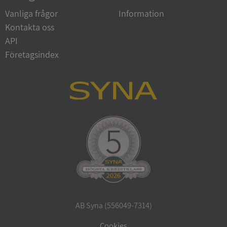
Vanliga frågor
Information
Kontakta oss
API
Företagsindex
ARRAffinitySameSite
Session
Microsoft
Corporation
.syna.se
ASP.NET_SessionId
Session
Microsoft
Corporation
upplysningar.syna.se
AB Syna (556049-7314)
Cookies