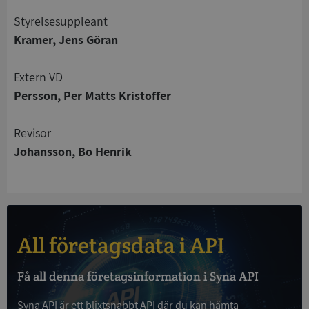
Styrelsesuppleant
Strikt nödvändigt
Prestanda
Inriktning
Kramer, Jens Göran
Funktioner
Oklassificerade
Strikt nödvändiga kakor tillåter
Extern VD
kärnwebbplatsfunktioner som användarinloggning
Persson, Per Matts Kristoffer
och kontohantering. Webbplatsen kan inte
användas ordentligt utan strikt nödvändiga cookies.
Leverantör
/
Revisor
Namn
Utgån
Domän
Johansson, Bo Henrik
__RequestVerificationToken
Session
Microsoft
Corporation
de.syna.se
All företagsdata i API
Få all denna företagsinformation i Syna API
Syna API är ett blixtsnabbt API där du kan hämta