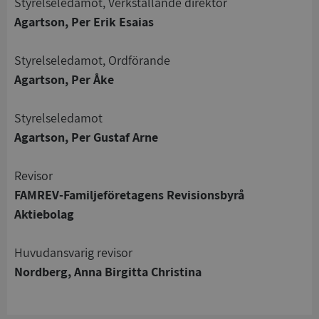
Styrelseledamot, Verkställande direktör
Agartson, Per Erik Esaias
Styrelseledamot, Ordförande
Agartson, Per Åke
Strikt nödvändigt
Prestanda
Inriktning
Funktioner
Oklassificerade
Styrelseledamot
Strikt nödvändiga kakor tillåter
Agartson, Per Gustaf Arne
kärnwebbplatsfunktioner som användarinloggning
och kontohantering. Webbplatsen kan inte
användas ordentligt utan strikt nödvändiga cookies.
Revisor
Leverantör
/
FAMREV-Familjeföretagens Revisionsbyrå
Namn
Utgån
Domän
Aktiebolag
__RequestVerificationToken
Session
Microsoft
Corporation
Huvudansvarig revisor
de.syna.se
Nordberg, Anna Birgitta Christina