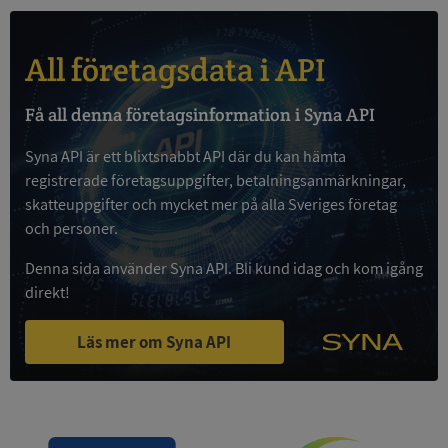
All företagsdata i API
Google
Få all denna företagsinformation i Syna API
Privacy Policy
VISITOR_PRIVACY_METADATA
5 månader
YouTube
4 veckor
.youtube.com
Syna API är ett blixtsnabbt API där du kan hämta
registrerade företagsuppgifter, betalningsanmärkningar,
skatteuppgifter och mycket mer på alla Sveriges företag
och personer.
Denna sida använder Syna API. Bli kund idag och kom igång
direkt!
Läs mer om Syna API
ASP.NET_SessionId
Session
Microsoft
Corporation
de.syna.se