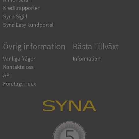
en.syna.se
Kreditrapporten
Syna Sigill
Syna Easy kundportal
Övrig information
Bästa Tillväxt
Vanliga frågor
Information
Kontakta oss
ARRAffinitySameSite
Session
Microsoft
API
Corporation
.syna.se
Företagsindex
ASP.NET_SessionId
Session
Microsoft
Corporation
upplysningar.syna.se