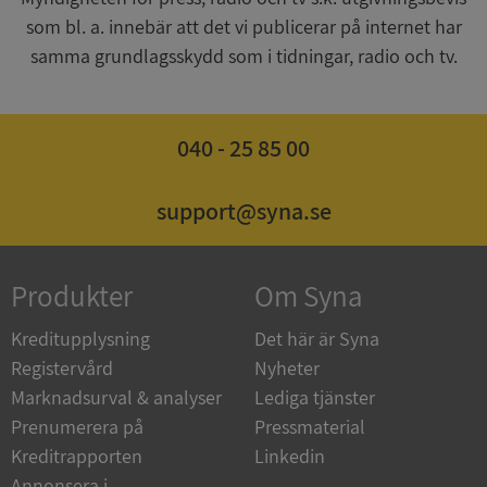
som bl. a. innebär att det vi publicerar på internet har
CookieScriptConsent
1 år 1
CookieScript
samma grundlagsskydd som i tidningar, radio och tv.
månad
.syna.se
040 - 25 85 00
_GRECAPTCHA
5 månader
Google LLC
support@syna.se
4 veckor
www.google.com
Produkter
Om Syna
ASP.NET_SessionId
Session
Microsoft
Corporation
en.syna.se
Kreditupplysning
Det här är Syna
Registervård
Nyheter
Marknadsurval & analyser
Lediga tjänster
Prenumerera på
Pressmaterial
Kreditrapporten
Linkedin
__RequestVerificationToken
Session
Microsoft
Annonsera i
Corporation