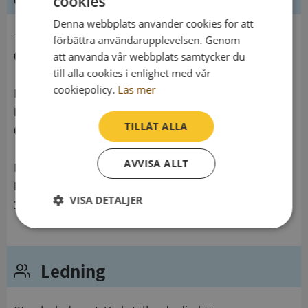
cookies
Denna webbplats använder cookies för att
telefon
förbättra användarupplevelsen. Genom
0855420470
att använda vår webbplats samtycker du
till alla cookies i enlighet med vår
cookiepolicy.
Läs mer
Postadress
Box 1036
TILLÅT ALLA
619 23 Trosa
AVVISA ALLT
Besöksadress
Brunnsängsvägen 19
VISA DETALJER
152 42 Södertälje
Strikt
Prestanda
Inriktning
nödvändigt
Ledning
Funktioner
Oklassificerade