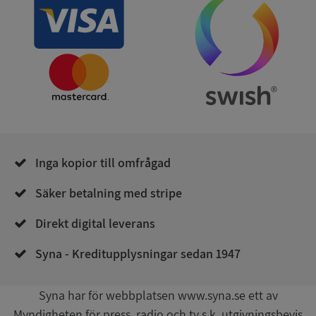
ARRAffinity
Session
Microsoft
Corporation
.syna.se
Inga kopior till omfrågad
__RequestVerificationToken
Session
Microsoft
Corporation
upplysningar.syna.se
Säker betalning med stripe
Direkt digital leverans
Syna - Kreditupplysningar sedan 1947
Syna har för webbplatsen www.syna.se ett av
Myndigheten för press, radio och tv s.k. utgivningsbevis