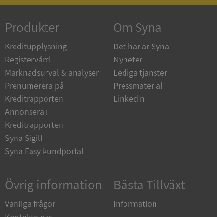
Produkter
Om Syna
_GRECAPTCHA
5 månader
Google LLC
4 veckor
www.google.com
Kreditupplysning
Det här är Syna
Registervård
Nyheter
Marknadsurval & analyser
Lediga tjänster
ASP.NET_SessionId
Session
Microsoft
Prenumerera på
Pressmaterial
Corporation
en.syna.se
Kreditrapporten
Linkedin
Annonsera i
Kreditrapporten
Syna Sigill
Syna Easy kundportal
__RequestVerificationToken
Session
Microsoft
Corporation
en.syna.se
Övrig information
Bästa Tillväxt
Vanliga frågor
Information
Kontakta oss