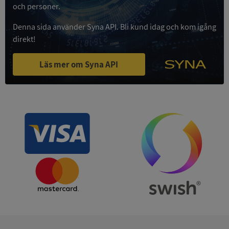
och personer.
Privacy Policy
VISITOR_PRIVACY_METADATA
5 månader
YouTube
4 veckor
.youtube.com
Denna sida använder Syna API. Bli kund idag och kom igång
direkt!
Läs mer om Syna API
ASP.NET_SessionId
Session
Microsoft
Corporation
de.syna.se
ARRAffinity
Session
Microsoft
Corporation
.syna.se