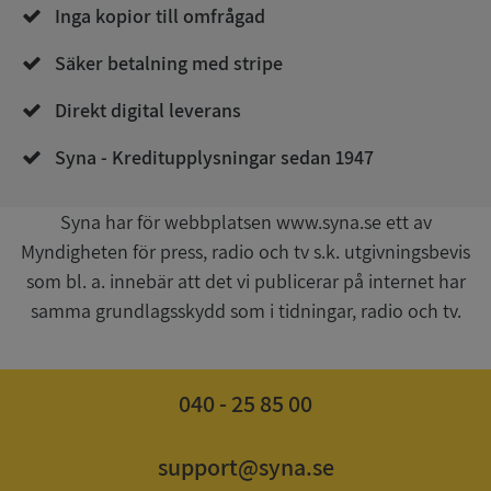
Inga kopior till omfrågad
Säker betalning med stripe
Direkt digital leverans
__RequestVerificationToken
Session
Microsoft
Corporation
Syna - Kreditupplysningar sedan 1947
upplysningar.syna.se
Syna har för webbplatsen www.syna.se ett av
Myndigheten för press, radio och tv s.k. utgivningsbevis
som bl. a. innebär att det vi publicerar på internet har
samma grundlagsskydd som i tidningar, radio och tv.
040 - 25 85 00
CookieScriptConsent
1 år 1
CookieScript
månad
.syna.se
support@syna.se