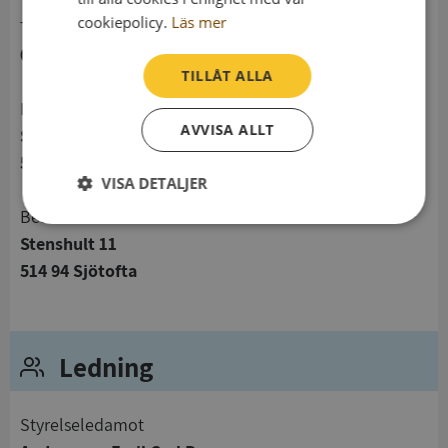
cookiepolicy.
Läs mer
telefon
0703262491
TILLÅT ALLA
Postadress
AVVISA ALLT
Stenshult 11
514 94 Sjötofta
VISA DETALJER
Besöksadress
Strikt
Prestanda
Inriktning
Stenshult 11
nödvändigt
514 94 Sjötofta
Funktioner
Oklassificerade
Ledning
Styrelseledamot