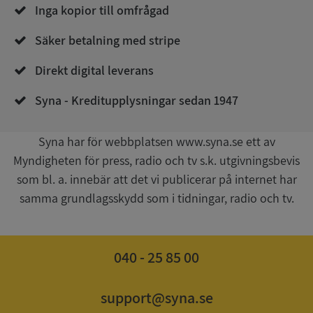
Inga kopior till omfrågad
Säker betalning med stripe
Direkt digital leverans
__RequestVerificationToken
Session
Microsoft
Corporation
Syna - Kreditupplysningar sedan 1947
upplysningar.syna.se
Syna har för webbplatsen www.syna.se ett av
Myndigheten för press, radio och tv s.k. utgivningsbevis
som bl. a. innebär att det vi publicerar på internet har
samma grundlagsskydd som i tidningar, radio och tv.
040 - 25 85 00
CookieScriptConsent
1 år 1
CookieScript
månad
.syna.se
support@syna.se