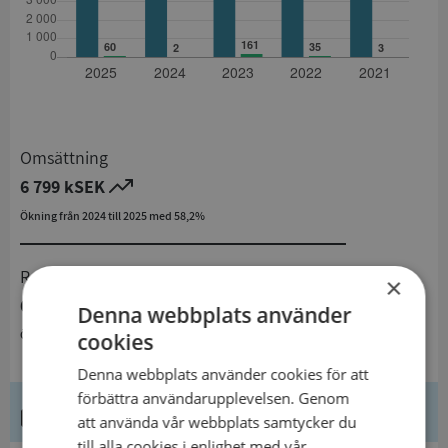
Omsättning
6 799 kSEK
Ökning från 2024 till 2025 med 58,2%
Resultat
×
60 kSEK
Denna webbplats använder
Ökning från 2024 till 2025 med 2900%
cookies
Denna webbplats använder cookies för att
förbättra användarupplevelsen. Genom
Kontaktuppgifter
att använda vår webbplats samtycker du
till alla cookies i enlighet med vår