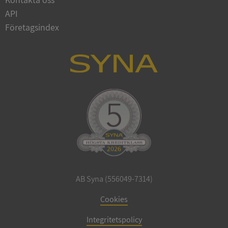
API
Företagsindex
ARRAffinitySameSite
Session
Microsoft
Corporation
.syna.se
ASP.NET_SessionId
Session
Microsoft
Corporation
upplysningar.syna.se
AB Syna (556049-7314)
Cookies
Integritetspolicy