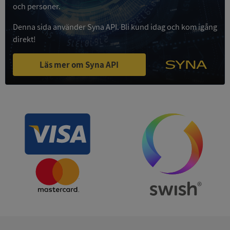
och personer.
Privacy Policy
VISITOR_PRIVACY_METADATA
5 månader
YouTube
4 veckor
.youtube.com
Denna sida använder Syna API. Bli kund idag och kom igång
direkt!
Läs mer om Syna API
ASP.NET_SessionId
Session
Microsoft
Corporation
de.syna.se
ARRAffinity
Session
Microsoft
Corporation
.syna.se