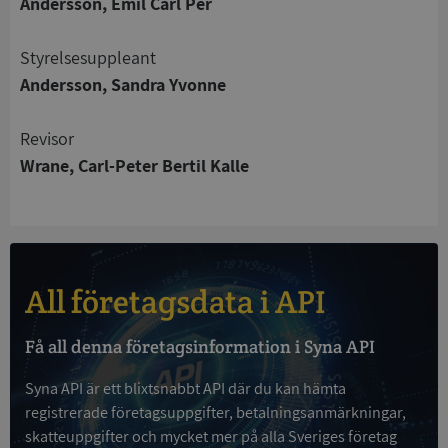
Andersson, Emil Carl Per
Strikt nödvändigt
Prestanda
Inriktning
Funktioner
Oklassificerade
Styrelsesuppleant
Strikt nödvändiga kakor tillåter
Andersson, Sandra Yvonne
kärnwebbplatsfunktioner som användarinloggning
och kontohantering. Webbplatsen kan inte
användas ordentligt utan strikt nödvändiga cookies.
Revisor
Leverantör
/
Wrane, Carl-Peter Bertil Kalle
Namn
Utgån
Domän
__RequestVerificationToken
Session
Microsoft
Corporation
de.syna.se
All företagsdata i API
Få all denna företagsinformation i Syna API
Syna API är ett blixtsnabbt API där du kan hämta
registrerade företagsuppgifter, betalningsanmärkningar,
skatteuppgifter och mycket mer på alla Sveriges företag
Google