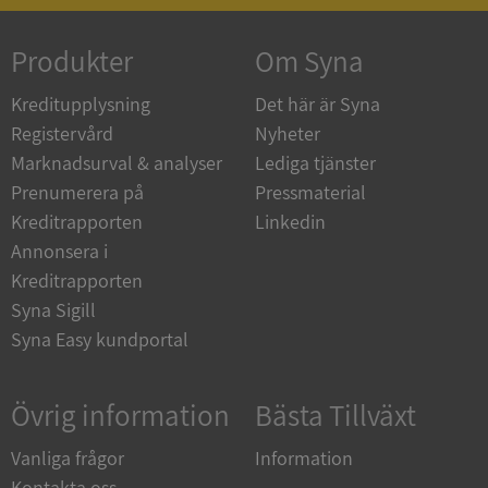
Produkter
Om Syna
_GRECAPTCHA
5 månader
Google LLC
4 veckor
www.google.com
Kreditupplysning
Det här är Syna
Registervård
Nyheter
Marknadsurval & analyser
Lediga tjänster
ASP.NET_SessionId
Session
Microsoft
Prenumerera på
Pressmaterial
Corporation
en.syna.se
Kreditrapporten
Linkedin
Annonsera i
Kreditrapporten
Syna Sigill
Syna Easy kundportal
__RequestVerificationToken
Session
Microsoft
Corporation
en.syna.se
Övrig information
Bästa Tillväxt
Vanliga frågor
Information
Kontakta oss