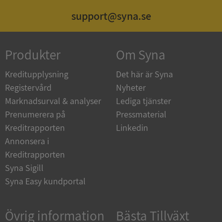
support@syna.se
_GRECAPTCHA
5 månader
Google LLC
Produkter
Om Syna
4 veckor
www.google.com
Kreditupplysning
Det här är Syna
Registervård
Nyheter
ASP.NET_SessionId
Session
Microsoft
Marknadsurval & analyser
Lediga tjänster
Corporation
en.syna.se
Prenumerera på
Pressmaterial
Kreditrapporten
Linkedin
Annonsera i
Kreditrapporten
Syna Sigill
__RequestVerificationToken
Session
Microsoft
Syna Easy kundportal
Corporation
en.syna.se
Övrig information
Bästa Tillväxt