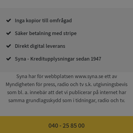
Inga kopior till omfrågad
Säker betalning med stripe
__RequestVerificationToken
Session
Microsoft
Direkt digital leverans
Corporation
upplysningar.syna.se
Syna - Kreditupplysningar sedan 1947
Syna har för webbplatsen www.syna.se ett av
Myndigheten för press, radio och tv s.k. utgivningsbevis
som bl. a. innebär att det vi publicerar på internet har
samma grundlagsskydd som i tidningar, radio och tv.
CookieScriptConsent
1 år 1
CookieScript
040 - 25 85 00
månad
.syna.se