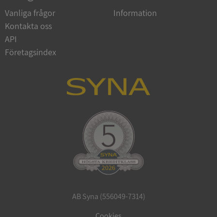
Vanliga frågor
Information
Kontakta oss
API
Företagsindex
ARRAffinitySameSite
Session
Microsoft
Corporation
.syna.se
ASP.NET_SessionId
Session
Microsoft
Corporation
upplysningar.syna.se
AB Syna (556049-7314)
Cookies