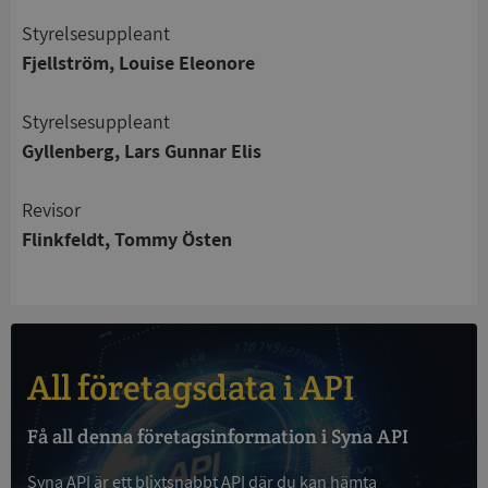
Styrelsesuppleant
Strikt nödvändigt
Prestanda
Inriktning
Fjellström, Louise Eleonore
Funktioner
Oklassificerade
Strikt nödvändiga kakor tillåter
Styrelsesuppleant
kärnwebbplatsfunktioner som användarinloggning
Gyllenberg, Lars Gunnar Elis
och kontohantering. Webbplatsen kan inte
användas ordentligt utan strikt nödvändiga cookies.
Leverantör
/
Revisor
Namn
Utgån
Domän
Flinkfeldt, Tommy Östen
__RequestVerificationToken
Session
Microsoft
Corporation
de.syna.se
All företagsdata i API
Få all denna företagsinformation i Syna API
Syna API är ett blixtsnabbt API där du kan hämta