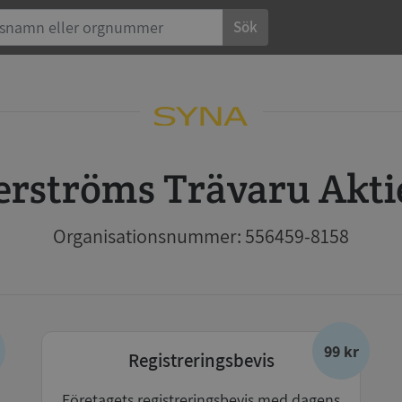
Sök
gerströms Trävaru Akti
Organisationsnummer: 556459-8158
99 kr
Registreringsbevis
Företagets registreringsbevis med dagens