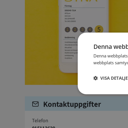
Denna webb
Denna webbplats 
webbplats samtyck
VISA DETALJ
Strikt
nödvändigt
Kontaktuppgifter
telefon