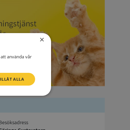
×
att använda vår
ILLÅT ALLA
Oklassificerade
Besöksadress