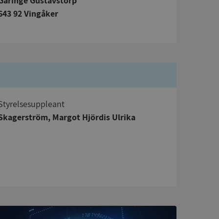
Gäringe Gustavstorp
643 92 Vingåker
bbplatsen kan inte
om ställs av
P.NET MVC-teknik.
Styrelsesuppleant
hörig publicering
 som förfalskning
Skagerström, Margot Hjördis Ulrika
ller ingen
rstörs när
a användarens
s interaktion med
ifter om besökarens
 och inställningar,
nser hedras i
ck och utför
en använder
 som
han besökte