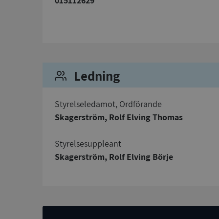
015112629
Strikt nödvändiga ka
användas ordentligt 
Namn
Ledning
__RequestVerificat
Styrelseledamot, Ordförande
Skagerström, Rolf Elving Thomas
Styrelsesuppleant
VISITOR_PRIVACY_
Skagerström, Rolf Elving Börje
ASP.NET_SessionId