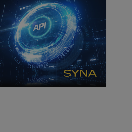
tser som körs på
Den används för
ställa att
as till samma server
om ställs av
P.NET MVC-teknik.
hörig publicering
 som förfalskning
ller ingen
rstörs när
cript.com-tjänsten
för besökarens
ie-Script.com
ödvändig cookie
att tillhandahålla
ck och utför
en använder
 som
han besökte
om ställs av