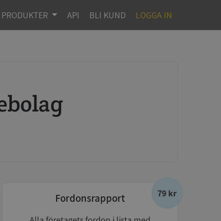
PRODUKTER
API
BLI KUND
LOGGA IN
ebolag
79 kr
Fordonsrapport
Alla företagets fordon i lista med