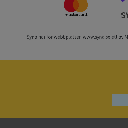
ARRAffinitySameSit
Syna har för webbplatsen www.syna.se ett av Mynd
ASP.NET_SessionId
Namn
Namn
__Secure-YNID
Namn
__Secure-ROLLOU
_ga
VISITOR_INFO1_LIV