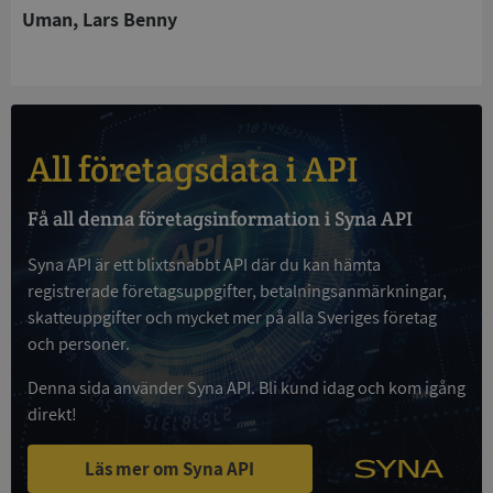
Uman, Lars Benny
All företagsdata i API
Google
Privacy Policy
VISITOR_PRIVACY_METADATA
5 månader
YouTube
4 veckor
.youtube.com
Få all denna företagsinformation i Syna API
Syna API är ett blixtsnabbt API där du kan hämta
registrerade företagsuppgifter, betalningsanmärkningar,
skatteuppgifter och mycket mer på alla Sveriges företag
och personer.
Denna sida använder Syna API. Bli kund idag och kom igång
direkt!
ASP.NET_SessionId
Session
Microsoft
Corporation
de.syna.se
Läs mer om Syna API