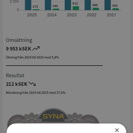
Omsättning
9 953 kSEK
Ökning från 2024 till 2025 med 5,8%
Resultat
212 kSEK
Minskning från 2024 till 2025 med 37,6%
×