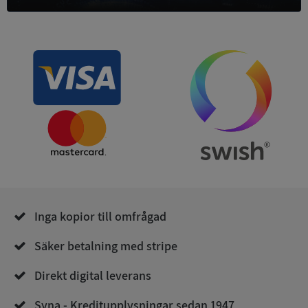
ARRAffinity
Session
Microsoft
Corporation
.syna.se
__RequestVerificationToken
Session
Microsoft
Corporation
upplysningar.syna.se
Inga kopior till omfrågad
Säker betalning med stripe
Direkt digital leverans
Syna - Kreditupplysningar sedan 1947