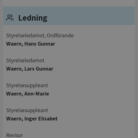
Funktioner
Oklassificerade
Ledning
Styrelseledamot, Ordförande
Waern, Hans Gunnar
Strikt nödvändigt
Prestanda
Inriktning
Funktioner
Oklassificerade
Styrelseledamot
Waern, Lars Gunnar
Strikt nödvändiga kakor tillåter
kärnwebbplatsfunktioner som användarinloggning
och kontohantering. Webbplatsen kan inte
Styrelsesuppleant
användas ordentligt utan strikt nödvändiga cookies.
Waern, Ann-Marie
Leverantör
/
Namn
Utgån
Domän
Styrelsesuppleant
__RequestVerificationToken
Session
Microsoft
Waern, Inger Elisabet
Corporation
de.syna.se
Revisor