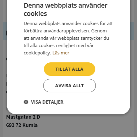
Denna webbplats använder
cookies
Denna webbplats använder cookies för att
förbättra användarupplevelsen. Genom
Kontaktuppgifter
att använda vår webbplats samtycker du
till alla cookies i enlighet med vår
telefon
cookiepolicy.
Läs mer
019581045
TILLÅT ALLA
Postadress
Box 42
AVVISA ALLT
692 21 Kumla
VISA DETALJER
Besöksadress
Strikt
Prestanda
Inriktning
Mastgatan 2 D
nödvändigt
692 72 Kumla