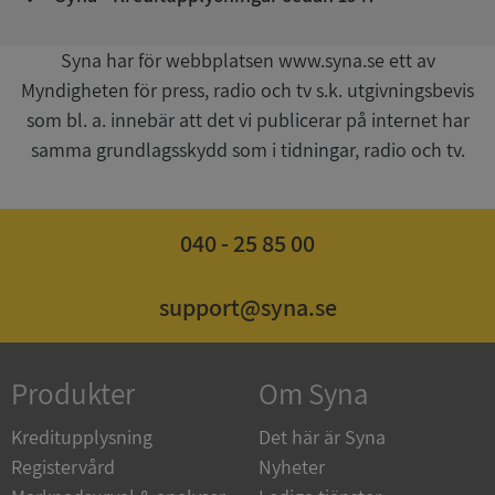
Syna har för webbplatsen www.syna.se ett av
CookieScriptConsent
1 år 1
Myndigheten för press, radio och tv s.k. utgivningsbevis
CookieScript
månad
.syna.se
som bl. a. innebär att det vi publicerar på internet har
samma grundlagsskydd som i tidningar, radio och tv.
040 - 25 85 00
_GRECAPTCHA
5 månader
Google LLC
4 veckor
www.google.com
support@syna.se
ASP.NET_SessionId
Session
Microsoft
Corporation
Produkter
Om Syna
en.syna.se
Kreditupplysning
Det här är Syna
Registervård
Nyheter