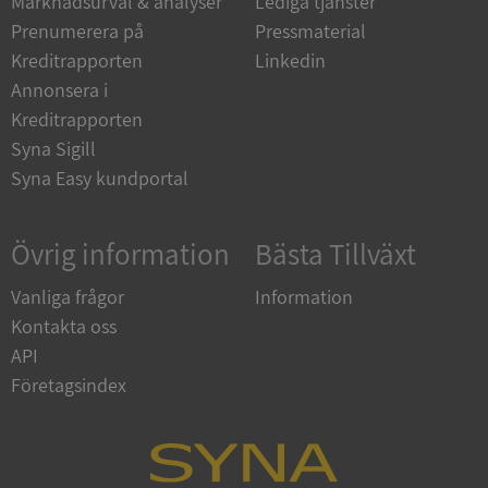
Marknadsurval & analyser
Lediga tjänster
__RequestVerificationToken
Session
Prenumerera på
Pressmaterial
Microsoft
Corporation
Kreditrapporten
Linkedin
en.syna.se
Annonsera i
Kreditrapporten
Syna Sigill
Syna Easy kundportal
Övrig information
Bästa Tillväxt
Vanliga frågor
Information
ARRAffinitySameSite
Session
Microsoft
Corporation
Kontakta oss
.syna.se
API
Företagsindex
ASP.NET_SessionId
Session
Microsoft