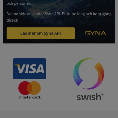
och personer.
Privacy Policy
VISITOR_PRIVACY_METADATA
5 månader
YouTube
4 veckor
.youtube.com
Denna sida använder Syna API. Bli kund idag och kom igång
direkt!
Läs mer om Syna API
ASP.NET_SessionId
Session
Microsoft
Corporation
de.syna.se
ARRAffinity
Session
Microsoft
Corporation
.syna.se