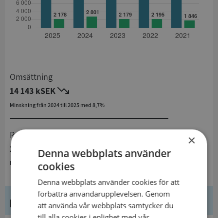
Omsättning
14 143 kSEK
Minskning från 2024 till 2025 med 8,7%
Resultat
×
2 178 kSEK
Denna webbplats använder
Minskning från 2024 till 2025 med 22,2%
cookies
Denna webbplats använder cookies för att
förbättra användarupplevelsen. Genom
Kontaktuppgifter
att använda vår webbplats samtycker du
till alla cookies i enlighet med vår