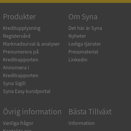
Produkter
Om Syna
_GRECAPTCHA
5 månader
Google LLC
4 veckor
www.google.com
Kreditupplysning
Det här är Syna
Registervård
Nyheter
Marknadsurval & analyser
Lediga tjänster
ASP.NET_SessionId
Session
Microsoft
Prenumerera på
Pressmaterial
Corporation
en.syna.se
Kreditrapporten
Linkedin
Annonsera i
Kreditrapporten
Syna Sigill
Syna Easy kundportal
__RequestVerificationToken
Session
Microsoft
Corporation
en.syna.se
Övrig information
Bästa Tillväxt
Vanliga frågor
Information
Kontakta oss