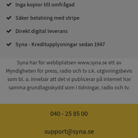
Inga kopior till omfrågad
Säker betalning med stripe
Direkt digital leverans
__RequestVerificationToken
Session
Microsoft
Corporation
Syna - Kreditupplysningar sedan 1947
upplysningar.syna.se
Syna har för webbplatsen www.syna.se ett av
Myndigheten för press, radio och tv s.k. utgivningsbevis
som bl. a. innebär att det vi publicerar på internet har
samma grundlagsskydd som i tidningar, radio och tv.
040 - 25 85 00
CookieScriptConsent
1 år 1
CookieScript
månad
.syna.se
support@syna.se