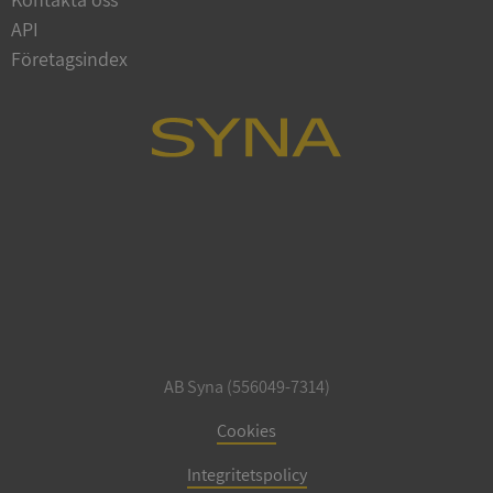
API
Företagsindex
ARRAffinitySameSite
Session
Microsoft
Corporation
.syna.se
ASP.NET_SessionId
Session
Microsoft
Corporation
upplysningar.syna.se
AB Syna (556049-7314)
Cookies
Integritetspolicy