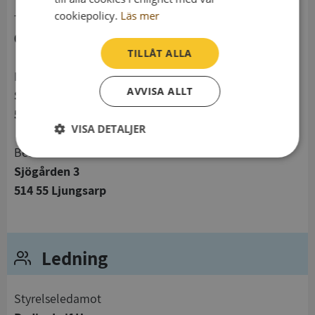
cookiepolicy.
Läs mer
telefon
032163039
TILLÅT ALLA
Postadress
AVVISA ALLT
Sjögården 3
514 55 Ljungsarp
VISA DETALJER
Besöksadress
Strikt
Prestanda
Inriktning
Sjögården 3
nödvändigt
514 55 Ljungsarp
Funktioner
Oklassificerade
Ledning
Styrelseledamot