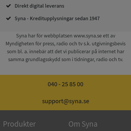
Direkt digital leverans
Syna - Kreditupplysningar sedan 1947
__RequestVerificationToken
Session
Microsoft
Corporation
upplysningar.syna.se
Syna har för webbplatsen www.syna.se ett av
Myndigheten för press, radio och tv s.k. utgivningsbevis
som bl. a. innebär att det vi publicerar på internet har
samma grundlagsskydd som i tidningar, radio och tv.
040 - 25 85 00
CookieScriptConsent
1 år 1
CookieScript
support@syna.se
månad
.syna.se
Produkter
Om Syna