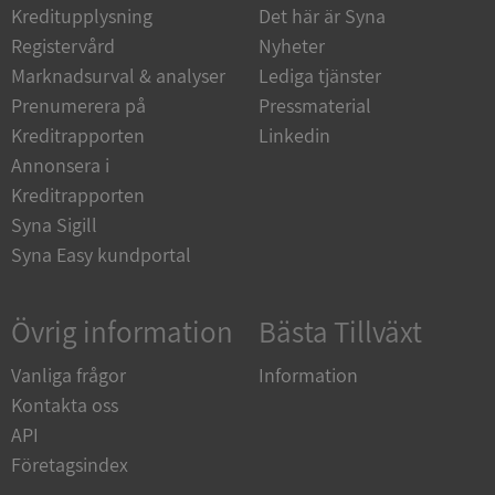
Kreditupplysning
Det här är Syna
_GRECAPTCHA
5 månader
Google LLC
Registervård
Nyheter
4 veckor
www.google.com
Marknadsurval & analyser
Lediga tjänster
Prenumerera på
Pressmaterial
Kreditrapporten
Linkedin
ASP.NET_SessionId
Session
Microsoft
Corporation
Annonsera i
en.syna.se
Kreditrapporten
Syna Sigill
Syna Easy kundportal
__RequestVerificationToken
Session
Microsoft
Övrig information
Bästa Tillväxt
Corporation
en.syna.se
Vanliga frågor
Information
Kontakta oss
API
Företagsindex