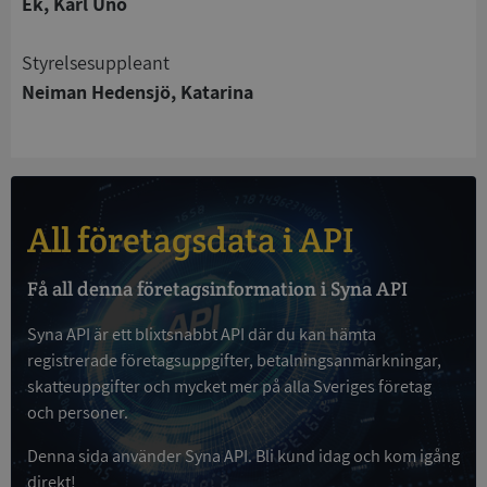
Ek, Karl Uno
Strikt nödvändiga kakor tillåter
kärnwebbplatsfunktioner som användarinloggning
Styrelsesuppleant
och kontohantering. Webbplatsen kan inte
Neiman Hedensjö, Katarina
användas ordentligt utan strikt nödvändiga cookies.
Leverantör
/
Namn
Utgån
Domän
__RequestVerificationToken
Session
Microsoft
Corporation
de.syna.se
All företagsdata i API
Få all denna företagsinformation i Syna API
Syna API är ett blixtsnabbt API där du kan hämta
registrerade företagsuppgifter, betalningsanmärkningar,
skatteuppgifter och mycket mer på alla Sveriges företag
och personer.
Google
Denna sida använder Syna API. Bli kund idag och kom igång
Privacy Policy
VISITOR_PRIVACY_METADATA
5 månader
YouTube
direkt!
4 veckor
.youtube.com