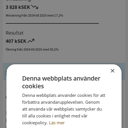
3 828 kSEK
Minskning från 2024 till 2025 med 17,2%
Resultat
407 kSEK
Ökning från 2024 till 2025 med 50,2%
×
Kontaktuppgifter
Denna webbplats använder
cookies
telefon
Denna webbplats använder cookies för att
017330065
förbättra användarupplevelsen. Genom
att använda vår webbplats samtycker du
Postadress
till alla cookies i enlighet med vår
Långgatan 33
cookiepolicy.
Läs mer