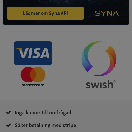
Läs mer om Syna API
ASP.NET_SessionId
Session
Microsoft
Corporation
de.syna.se
ARRAffinity
Session
Microsoft
Corporation
.syna.se
Inga kopior till omfrågad
Säker betalning med stripe