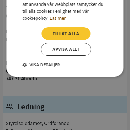
att använda vår webbplats samtycker du
telefon
till alla cookies i enlighet med vår
017410692
cookiepolicy.
Läs mer
Postadress
TILLÅT ALLA
Box 18
747 21 Alunda
AVVISA ALLT
Besöksadress
VISA DETALJER
Centrumvägen 1
Strikt
Prestanda
Inriktning
747 31 Alunda
nödvändigt
Ledning
Funktioner
Oklassificerade
Styrelseledamot, Ordförande