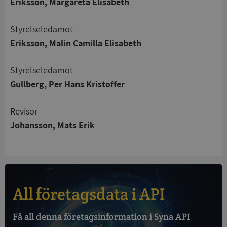
Eriksson, Margareta Elisabeth
Strikt nödvändigt
Prestanda
Inriktning
Styrelseledamot
Funktioner
Oklassificerade
Eriksson, Malin Camilla Elisabeth
Strikt nödvändiga kakor tillåter
kärnwebbplatsfunktioner som användarinloggning
Styrelseledamot
och kontohantering. Webbplatsen kan inte
Gullberg, Per Hans Kristoffer
användas ordentligt utan strikt nödvändiga cookies.
Leverantör
/
Namn
Utgån
Revisor
Domän
Johansson, Mats Erik
__RequestVerificationToken
Session
Microsoft
Corporation
de.syna.se
All företagsdata i API
Få all denna företagsinformation i Syna API