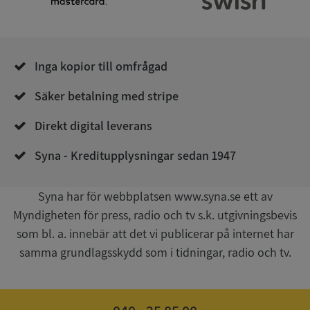
.syna.se
Inga kopior till omfrågad
Säker betalning med stripe
__RequestVerificationToken
Session
Microsoft
Direkt digital leverans
Corporation
upplysningar.syna.se
Syna - Kreditupplysningar sedan 1947
Syna har för webbplatsen www.syna.se ett av
Myndigheten för press, radio och tv s.k. utgivningsbevis
som bl. a. innebär att det vi publicerar på internet har
samma grundlagsskydd som i tidningar, radio och tv.
CookieScriptConsent
1 år 1
CookieScript
månad
.syna.se