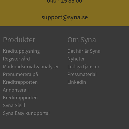
040 - 25 85 00
support@syna.se
_GRECAPTCHA
5 månader
Google LLC
4 veckor
www.google.com
Produkter
Om Syna
Kreditupplysning
Det här är Syna
Registervård
Nyheter
ASP.NET_SessionId
Session
Microsoft
Corporation
Marknadsurval & analyser
Lediga tjänster
en.syna.se
Prenumerera på
Pressmaterial
Kreditrapporten
Linkedin
Annonsera i
Kreditrapporten
Syna Sigill
__RequestVerificationToken
Session
Microsoft
Corporation
Syna Easy kundportal
en.syna.se