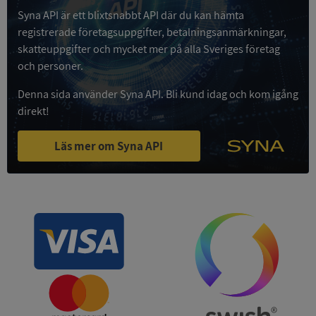
Syna API är ett blixtsnabbt API där du kan hämta
Google
registrerade företagsuppgifter, betalningsanmärkningar,
Privacy Policy
VISITOR_PRIVACY_METADATA
5 månader
YouTube
skatteuppgifter och mycket mer på alla Sveriges företag
4 veckor
.youtube.com
och personer.
Denna sida använder Syna API. Bli kund idag och kom igång
direkt!
Läs mer om Syna API
ASP.NET_SessionId
Session
Microsoft
Corporation
de.syna.se
ARRAffinity
Session
Microsoft
Corporation