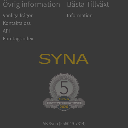
Övrig information
Bästa Tillväxt
Vanliga frågor
Information
Kontakta oss
API
Företagsindex
ARRAffinitySameSite
Session
Microsoft
Corporation
.syna.se
ASP.NET_SessionId
Session
Microsoft
Corporation
upplysningar.syna.se
AB Syna (556049-7314)