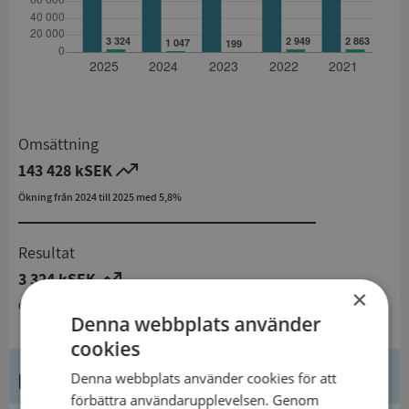
Omsättning
143 428 kSEK
Ökning från 2024 till 2025 med 5,8%
Resultat
3 324 kSEK
×
Ökning från 2024 till 2025 med 217,5%
Denna webbplats använder
cookies
Kontaktuppgifter
Denna webbplats använder cookies för att
förbättra användarupplevelsen. Genom