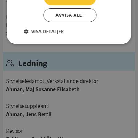
224 78 Lund
AVVISA ALLT
Besöksadress
Porfyrvägen 14
VISA DETALJER
224 78 Lund
Strikt
Prestanda
Inriktning
nödvändigt
Ledning
Funktioner
Oklassificerade
Styrelseledamot, Verkställande direktör
Åhman, Maj Susanne Elisabeth
Styrelsesuppleant
Åhman, Jens Bertil
Strikt nödvändigt
Prestanda
Inriktning
Funktioner
Oklassificerade
Revisor
Strikt nödvändiga kakor tillåter