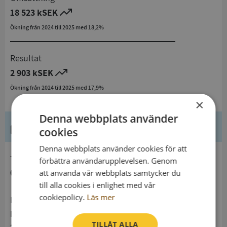
18 523 kSEK
Ökning från 2024 till 2025 med 18,2%
Resultat
2 903 kSEK
Ökning från 2024 till 2025 med 17,9%
×
Denna webbplats använder
Kontaktuppgifter
cookies
Denna webbplats använder cookies för att
telefon
förbättra användarupplevelsen. Genom
0406199040
att använda vår webbplats samtycker du
till alla cookies i enlighet med vår
cookiepolicy.
Läs mer
Postadress
Porfyrvägen 14
TILLÅT ALLA