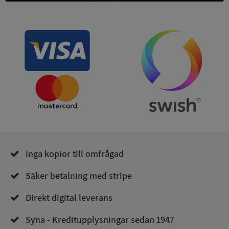
ASP.NET_SessionId
Session
Microsoft
Corporation
de.syna.se
Inga kopior till omfrågad
ARRAffinity
Session
Microsoft
Corporation
.syna.se
Säker betalning med stripe
Direkt digital leverans
Syna - Kreditupplysningar sedan 1947