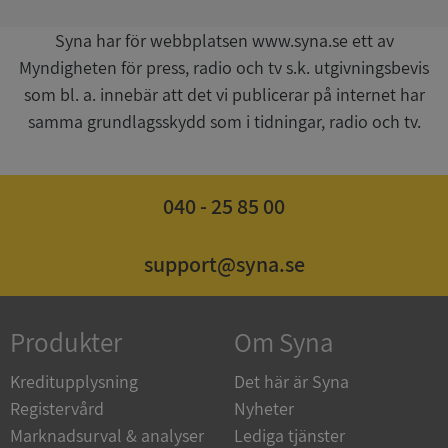
Syna har för webbplatsen www.syna.se ett av
__RequestVerificationToken
Session
Microsoft
Corporation
Myndigheten för press, radio och tv s.k. utgivningsbevis
upplysningar.syna.se
som bl. a. innebär att det vi publicerar på internet har
samma grundlagsskydd som i tidningar, radio och tv.
040 - 25 85 00
support@syna.se
CookieScriptConsent
1 år 1
CookieScript
månad
.syna.se
Produkter
Om Syna
Kreditupplysning
Det här är Syna
Registervård
Nyheter
Marknadsurval & analyser
Lediga tjänster
_GRECAPTCHA
5 månader
Google LLC