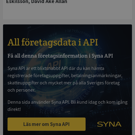
Eskilsson, David Åke Allan
kärnwebbplatsfunktioner som användarinloggning
och kontohantering. Webbplatsen kan inte
användas ordentligt utan strikt nödvändiga cookies.
Leverantör
/
Namn
Utgån
Domän
All företagsdata i API
__RequestVerificationToken
Session
Microsoft
Corporation
de.syna.se
Få all denna företagsinformation i Syna API
Syna API är ett blixtsnabbt API där du kan hämta
registrerade företagsuppgifter, betalningsanmärkningar,
skatteuppgifter och mycket mer på alla Sveriges företag
och personer.
Denna sida använder Syna API. Bli kund idag och kom igång
direkt!
Google
Privacy Policy
VISITOR_PRIVACY_METADATA
5 månader
YouTube
4 veckor
.youtube.com
Läs mer om Syna API