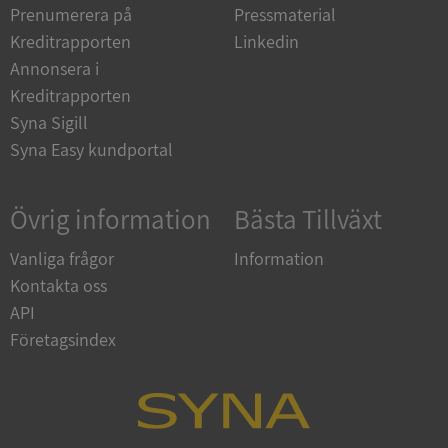
4 veckor
www.google.com
Prenumerera på
Pressmaterial
Kreditrapporten
Linkedin
Annonsera i
ASP.NET_SessionId
Session
Microsoft
Kreditrapporten
Corporation
en.syna.se
Syna Sigill
Syna Easy kundportal
Övrig information
Bästa Tillväxt
__RequestVerificationToken
Session
Microsoft
Vanliga frågor
Information
Corporation
en.syna.se
Kontakta oss
API
Företagsindex