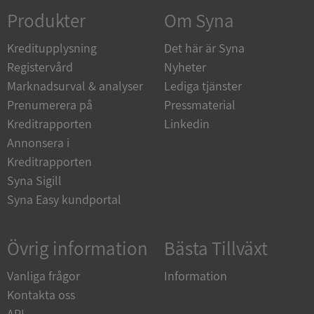
Produkter
Om Syna
_GRECAPTCHA
5 månader
Google LLC
Kreditupplysning
Det här är Syna
4 veckor
www.google.com
Registervård
Nyheter
Marknadsurval & analyser
Lediga tjänster
Prenumerera på
Pressmaterial
ASP.NET_SessionId
Session
Microsoft
Corporation
Kreditrapporten
Linkedin
en.syna.se
Annonsera i
Kreditrapporten
Syna Sigill
Syna Easy kundportal
__RequestVerificationToken
Session
Microsoft
Corporation
en.syna.se
Övrig information
Bästa Tillväxt
Vanliga frågor
Information
Kontakta oss
API