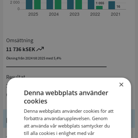
Omsättning
11 736 kSEK
Ökning från 2024 till 2025 med 5,4%
Resultat
×
3 005 kSEK
Denna webbplats använder
Minskning från 2024 till 2025 med 9%
cookies
Denna webbplats använder cookies för att
Kontaktuppgifter
förbättra användarupplevelsen. Genom
att använda vår webbplats samtycker du
till alla cookies i enlighet med vår