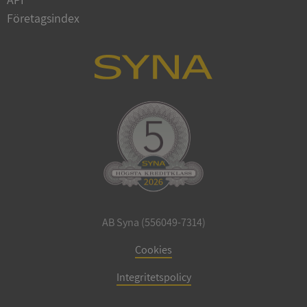
Företagsindex
ARRAffinitySameSite
Session
Microsoft
Corporation
.syna.se
ASP.NET_SessionId
Session
Microsoft
Corporation
upplysningar.syna.se
AB Syna (556049-7314)
Cookies
Integritetspolicy