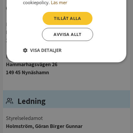
telefon
cookiepolicy.
Läs mer
0852020744
TILLÅT ALLA
Postadress
Hammarhagsvägen 26
AVVISA ALLT
149 45 Nynäshamn
VISA DETALJER
Besöksadress
Strikt
Prestanda
Inriktning
Hammarhagsvägen 26
nödvändigt
149 45 Nynäshamn
Funktioner
Oklassificerade
Ledning
Styrelseledamot
Holmström, Göran Birger Gunnar
Strikt nödvändigt
Prestanda
Inriktning