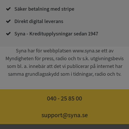
Säker betalning med stripe
Direkt digital leverans
__RequestVerificationToken
Session
Microsoft
Syna - Kreditupplysningar sedan 1947
Corporation
upplysningar.syna.se
Syna har för webbplatsen www.syna.se ett av
Myndigheten för press, radio och tv s.k. utgivningsbevis
som bl. a. innebär att det vi publicerar på internet har
samma grundlagsskydd som i tidningar, radio och tv.
040 - 25 85 00
CookieScriptConsent
1 år 1
CookieScript
månad
.syna.se
support@syna.se