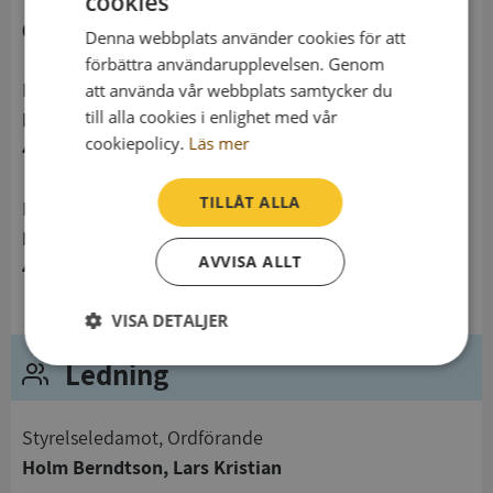
cookies
telefon
031696100
Denna webbplats använder cookies för att
förbättra användarupplevelsen. Genom
Postadress
att använda vår webbplats samtycker du
till alla cookies i enlighet med vår
Designvägen 3
cookiepolicy.
Läs mer
435 33 Mölnlycke
TILLÅT ALLA
Besöksadress
Designvägen 3
AVVISA ALLT
435 33 Mölnlycke
VISA DETALJER
Ledning
Strikt
Prestanda
Inriktning
nödvändigt
Styrelseledamot, Ordförande
Holm Berndtson, Lars Kristian
Funktioner
Oklassificerade