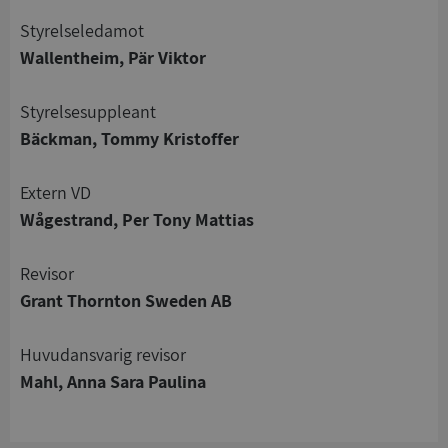
Styrelseledamot
Wallentheim, Pär Viktor
Styrelsesuppleant
Strikt nödvändigt
Prestanda
Inriktning
Bäckman, Tommy Kristoffer
Funktioner
Oklassificerade
Strikt nödvändiga kakor tillåter
Extern VD
kärnwebbplatsfunktioner som användarinloggning
Wågestrand, Per Tony Mattias
och kontohantering. Webbplatsen kan inte
användas ordentligt utan strikt nödvändiga cookies.
Leverantör
/
Revisor
Namn
Utgån
Domän
Grant Thornton Sweden AB
__RequestVerificationToken
Session
Microsoft
Corporation
Huvudansvarig revisor
de.syna.se
Mahl, Anna Sara Paulina