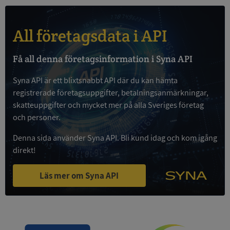
All företagsdata i API
Google
Få all denna företagsinformation i Syna API
Privacy Policy
VISITOR_PRIVACY_METADATA
5 månader
YouTube
4 veckor
.youtube.com
Syna API är ett blixtsnabbt API där du kan hämta
registrerade företagsuppgifter, betalningsanmärkningar,
skatteuppgifter och mycket mer på alla Sveriges företag
och personer.
Denna sida använder Syna API. Bli kund idag och kom igång
direkt!
Läs mer om Syna API
ASP.NET_SessionId
Session
Microsoft
Corporation
de.syna.se