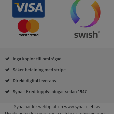
ARRAffinity
Session
Microsoft
Corporation
.syna.se
Inga kopior till omfrågad
__RequestVerificationToken
Session
Microsoft
Corporation
upplysningar.syna.se
Säker betalning med stripe
Direkt digital leverans
Syna - Kreditupplysningar sedan 1947
Syna har för webbplatsen www.syna.se ett av
Myndigheten för press, radio och tv s.k. utgivningsbevis