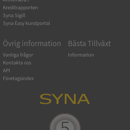
en.syna.se
Kreditrapporten
Syna Sigill
Syna Easy kundportal
Övrig information
Bästa Tillväxt
Vanliga frågor
Information
Kontakta oss
ARRAffinitySameSite
Session
Microsoft
API
Corporation
.syna.se
Företagsindex
ASP.NET_SessionId
Session
Microsoft
Corporation
upplysningar.syna.se