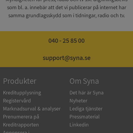
som bl. a. innebär att det vi publicerar på internet har
CookieScriptConsent
1 år 1
CookieScript
samma grundlagsskydd som i tidningar, radio och tv.
månad
.syna.se
040 - 25 85 00
_GRECAPTCHA
5 månader
Google LLC
support@syna.se
4 veckor
www.google.com
Produkter
Om Syna
ASP.NET_SessionId
Session
Microsoft
Corporation
en.syna.se
Kreditupplysning
Det här är Syna
Registervård
Nyheter
Marknadsurval & analyser
Lediga tjänster
Prenumerera på
Pressmaterial
Kreditrapporten
Linkedin
__RequestVerificationToken
Session
Microsoft
Annonsera i
Corporation