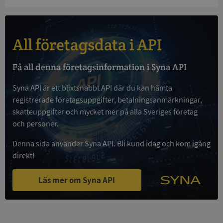
och kontohantering. Webbplatsen kan inte
användas ordentligt utan strikt nödvändiga cookies.
Leverantör
/
Namn
Utgån
Domän
All företagsdata i API
__RequestVerificationToken
Session
Microsoft
Corporation
Få all denna företagsinformation i Syna API
de.syna.se
Syna API är ett blixtsnabbt API där du kan hämta
registrerade företagsuppgifter, betalningsanmärkningar,
skatteuppgifter och mycket mer på alla Sveriges företag
och personer.
Denna sida använder Syna API. Bli kund idag och kom igång
direkt!
Google
Privacy Policy
Läs mer om Syna API
VISITOR_PRIVACY_METADATA
5 månader
YouTube
4 veckor
.youtube.com