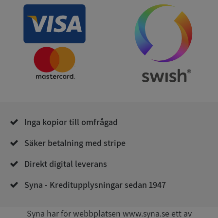
ASP.NET_SessionId
Session
Microsoft
Corporation
de.syna.se
Inga kopior till omfrågad
ARRAffinity
Session
Microsoft
Säker betalning med stripe
Corporation
.syna.se
Direkt digital leverans
Syna - Kreditupplysningar sedan 1947
Syna har för webbplatsen www.syna.se ett av