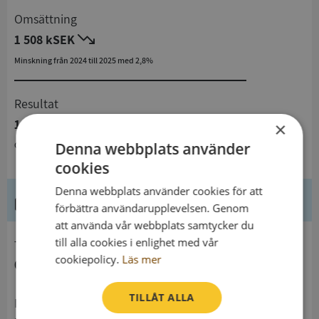
Omsättning
1 508 kSEK
Minskning från 2024 till 2025 med 2,8%
Resultat
1 kSEK
×
Denna webbplats använder
Oförändrat från 2024 till 2025
cookies
Denna webbplats använder cookies för att
Kontaktuppgifter
förbättra användarupplevelsen. Genom
att använda vår webbplats samtycker du
till alla cookies i enlighet med vår
telefon
cookiepolicy.
Läs mer
0176236065
TILLÅT ALLA
Postadress