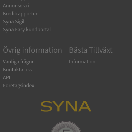
Annonsera i
Kreditrapporten
ASP.NET_SessionId
Session
Microsoft
Syna Sigill
Corporation
en.syna.se
Syna Easy kundportal
Övrig information
Bästa Tillväxt
Vanliga frågor
Information
__RequestVerificationToken
Session
Microsoft
Kontakta oss
Corporation
en.syna.se
API
Företagsindex