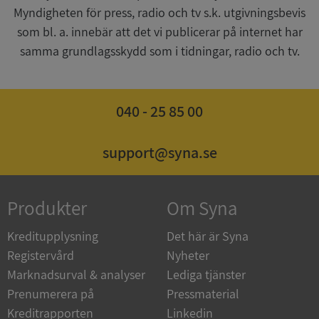
Myndigheten för press, radio och tv s.k. utgivningsbevis
__RequestVerificationToken
Session
Microsoft
Corporation
som bl. a. innebär att det vi publicerar på internet har
upplysningar.syna.se
samma grundlagsskydd som i tidningar, radio och tv.
040 - 25 85 00
support@syna.se
CookieScriptConsent
1 år 1
CookieScript
Produkter
Om Syna
månad
.syna.se
Kreditupplysning
Det här är Syna
Registervård
Nyheter
Marknadsurval & analyser
Lediga tjänster
Prenumerera på
Pressmaterial
_GRECAPTCHA
5 månader
Google LLC
4 veckor
www.google.com
Kreditrapporten
Linkedin