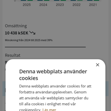
Omsättning
10 438 kSEK
Minskning från 2024 till 2025 med 39%
Resultat
993 kSEK
×
Minskning från 2024 till 2025 med 43,3%
Denna webbplats använder
cookies
Denna webbplats använder cookies för att
Kontaktuppgifter
förbättra användarupplevelsen. Genom
att använda vår webbplats samtycker du
till alla cookies i enlighet med vår
telefon
cookiepolicy.
Läs mer