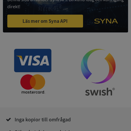
4 veckor
.youtube.com
direkt!
Läs mer om Syna API
ASP.NET_SessionId
Session
Microsoft
Corporation
de.syna.se
ARRAffinity
Session
Microsoft
Corporation
.syna.se
Inga kopior till omfrågad