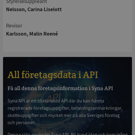
Styrelsesuppleant
Funktioner
Oklassificerade
Nelsson, Carina Liselott
Strikt nödvändiga kakor tillåter
kärnwebbplatsfunktioner som användarinloggning
Revisor
och kontohantering. Webbplatsen kan inte
användas ordentligt utan strikt nödvändiga cookies.
Karlsson, Malin Reené
Leverantör
/
Namn
Utgån
Domän
__RequestVerificationToken
Session
Microsoft
Corporation
de.syna.se
All företagsdata i API
Få all denna företagsinformation i Syna API
Syna API är ett blixtsnabbt API där du kan hämta
registrerade företagsuppgifter, betalningsanmärkningar,
skatteuppgifter och mycket mer på alla Sveriges företag
och personer.
Google
Privacy Policy
VISITOR_PRIVACY_METADATA
5 månader
Denna sida använder Syna API. Bli kund idag och kom igång
YouTube