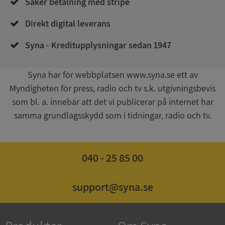
Säker betalning med stripe
Direkt digital leverans
Syna - Kreditupplysningar sedan 1947
__RequestVerificationToken
Session
Microsoft
Corporation
upplysningar.syna.se
Syna har för webbplatsen www.syna.se ett av
Myndigheten för press, radio och tv s.k. utgivningsbevis
som bl. a. innebär att det vi publicerar på internet har
samma grundlagsskydd som i tidningar, radio och tv.
040 - 25 85 00
CookieScriptConsent
1 år 1
CookieScript
månad
.syna.se
support@syna.se