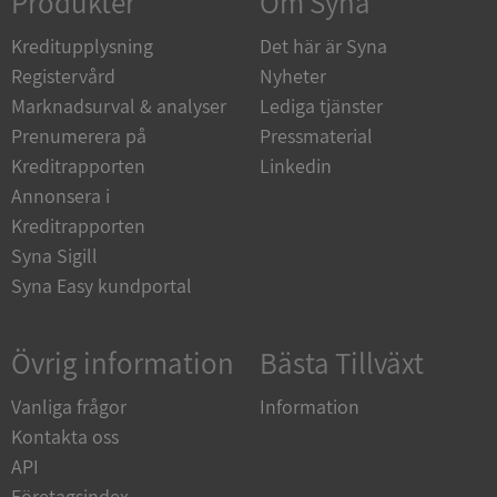
Produkter
Om Syna
Kreditupplysning
Det här är Syna
_GRECAPTCHA
5 månader
Google LLC
4 veckor
www.google.com
Registervård
Nyheter
Marknadsurval & analyser
Lediga tjänster
Prenumerera på
Pressmaterial
ASP.NET_SessionId
Session
Microsoft
Kreditrapporten
Linkedin
Corporation
en.syna.se
Annonsera i
Kreditrapporten
Syna Sigill
Syna Easy kundportal
__RequestVerificationToken
Session
Microsoft
Corporation
Övrig information
Bästa Tillväxt
en.syna.se
Vanliga frågor
Information
Kontakta oss
API
Företagsindex