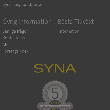
Syna Easy kundportal
ARRAffinity
Session
Microsoft
Corporation
.syna.se
Övrig information
Bästa Tillväxt
Vanliga frågor
Information
Kontakta oss
API
__RequestVerificationToken
Session
Microsoft
Företagsindex
Corporation
upplysningar.syna.se