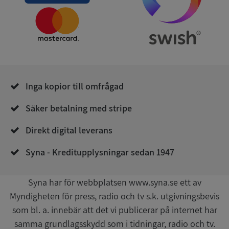
Strikt nödvändigt
Prestanda
Inriktning
Funktioner
Oklassificerade
Strikt nödvändiga kakor tillåter
Inga kopior till omfrågad
kärnwebbplatsfunktioner som användarinloggning
och kontohantering. Webbplatsen kan inte
användas ordentligt utan strikt nödvändiga cookies.
Säker betalning med stripe
Leverantör
/
Namn
Utgån
Direkt digital leverans
Domän
__RequestVerificationToken
Session
Syna - Kreditupplysningar sedan 1947
Microsoft
Corporation
de.syna.se
Syna har för webbplatsen www.syna.se ett av
Myndigheten för press, radio och tv s.k. utgivningsbevis
som bl. a. innebär att det vi publicerar på internet har
samma grundlagsskydd som i tidningar, radio och tv.