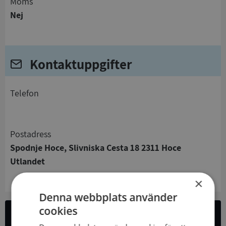
Moms
Nej
Kontaktuppgifter
telefon
Postadress
Spodnje Hoce, Slivniska Cesta 18 2311 Hoce
Utlandet
×
Denna webbplats använder
cookies