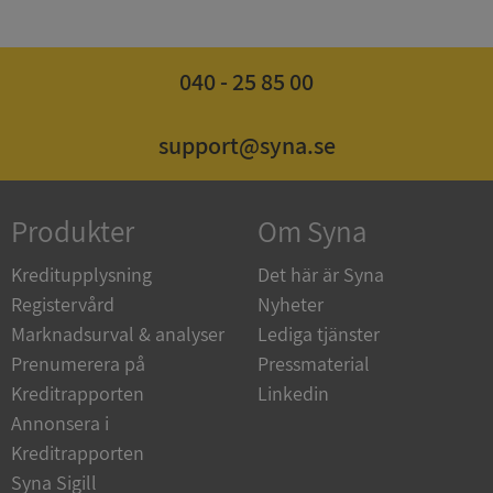
040 - 25 85 00
Google
Privacy Policy
VISITOR_PRIVACY_METADATA
5 månader
YouTube
4 veckor
.youtube.com
support@syna.se
Produkter
Om Syna
Kreditupplysning
Det här är Syna
Registervård
Nyheter
Marknadsurval & analyser
Lediga tjänster
ASP.NET_SessionId
Session
Microsoft
Corporation
Prenumerera på
Pressmaterial
de.syna.se
Kreditrapporten
Linkedin
Annonsera i
Kreditrapporten
Syna Sigill